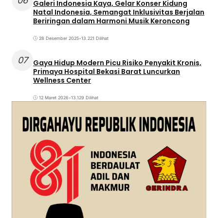
06
Galeri Indonesia Kaya, Gelar Konser Kidung
Natal Indonesia, Semangat Inklusivitas Berjalan
Beriringan dalam Harmoni Musik Keroncong
28 Desember 2025
•
13.221 Dilihat
07
Gaya Hidup Modern Picu Risiko Penyakit Kronis,
Primaya Hospital Bekasi Barat Luncurkan
Wellness Center
12 Maret 2026
•
13.129 Dilihat