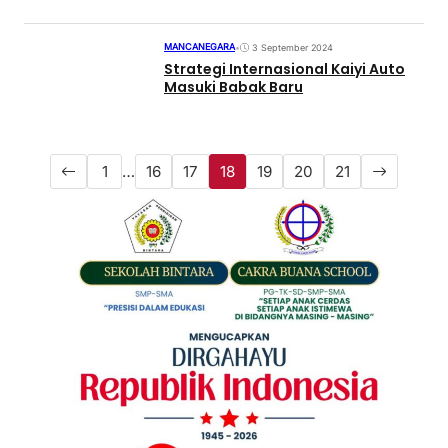
MANCANEGARA
•
3 September 2024
Strategi Internasional Kaiyi Auto
Masuki Babak Baru
1
…
16
17
18
19
20
21