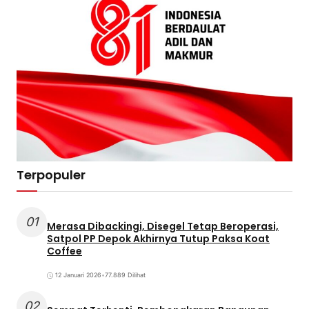
Terpopuler
01
Merasa Dibackingi, Disegel Tetap Beroperasi,
Satpol PP Depok Akhirnya Tutup Paksa Koat
Coffee
12 Januari 2026
•
77.889 Dilihat
02