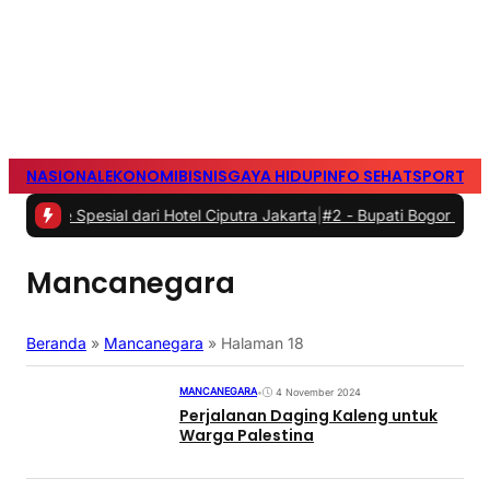
NASIONAL
EKONOMI
BISNIS
GAYA HIDUP
INFO SEHAT
SPORTS
S
esial dari Hotel Ciputra Jakarta
|
#2 -
Bupati Bogor Rudi Susmanto
Mancanegara
Beranda
»
Mancanegara
»
Halaman 18
MANCANEGARA
•
4 November 2024
Perjalanan Daging Kaleng untuk
Warga Palestina