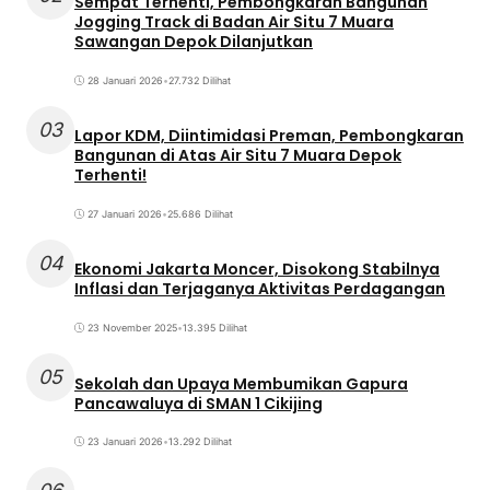
Sempat Terhenti, Pembongkaran Bangunan
Jogging Track di Badan Air Situ 7 Muara
Sawangan Depok Dilanjutkan
28 Januari 2026
•
27.732 Dilihat
03
Lapor KDM, Diintimidasi Preman, Pembongkaran
Bangunan di Atas Air Situ 7 Muara Depok
Terhenti!
27 Januari 2026
•
25.686 Dilihat
04
Ekonomi Jakarta Moncer, Disokong Stabilnya
Inflasi dan Terjaganya Aktivitas Perdagangan
23 November 2025
•
13.395 Dilihat
05
Sekolah dan Upaya Membumikan Gapura
Pancawaluya di SMAN 1 Cikijing
23 Januari 2026
•
13.292 Dilihat