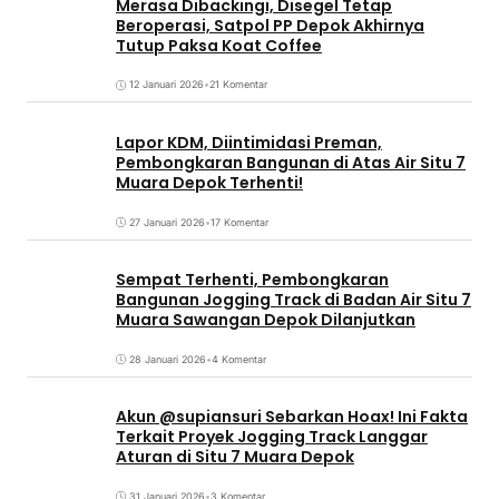
Merasa Dibackingi, Disegel Tetap
Beroperasi, Satpol PP Depok Akhirnya
Tutup Paksa Koat Coffee
12 Januari 2026
•
21 Komentar
Lapor KDM, Diintimidasi Preman,
Pembongkaran Bangunan di Atas Air Situ 7
Muara Depok Terhenti!
27 Januari 2026
•
17 Komentar
Sempat Terhenti, Pembongkaran
Bangunan Jogging Track di Badan Air Situ 7
Muara Sawangan Depok Dilanjutkan
28 Januari 2026
•
4 Komentar
Akun @supiansuri Sebarkan Hoax! Ini Fakta
Terkait Proyek Jogging Track Langgar
Aturan di Situ 7 Muara Depok
31 Januari 2026
•
3 Komentar