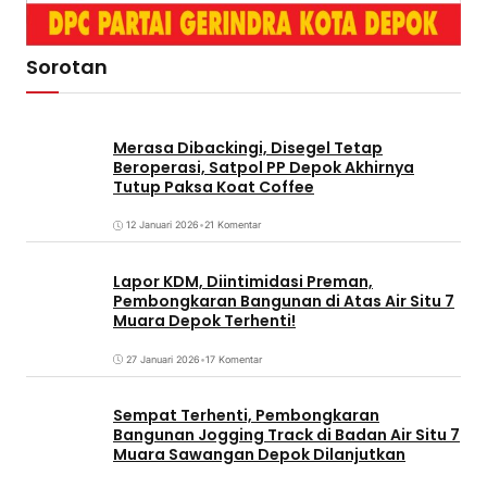
Sorotan
Merasa Dibackingi, Disegel Tetap
Beroperasi, Satpol PP Depok Akhirnya
Tutup Paksa Koat Coffee
12 Januari 2026
•
21 Komentar
Lapor KDM, Diintimidasi Preman,
Pembongkaran Bangunan di Atas Air Situ 7
Muara Depok Terhenti!
27 Januari 2026
•
17 Komentar
Sempat Terhenti, Pembongkaran
Bangunan Jogging Track di Badan Air Situ 7
Muara Sawangan Depok Dilanjutkan