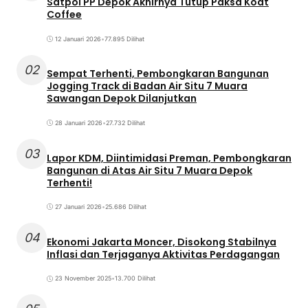
Satpol PP Depok Akhirnya Tutup Paksa Koat
Coffee
12 Januari 2026
•
77.895 Dilihat
02
Sempat Terhenti, Pembongkaran Bangunan
Jogging Track di Badan Air Situ 7 Muara
Sawangan Depok Dilanjutkan
28 Januari 2026
•
27.732 Dilihat
03
Lapor KDM, Diintimidasi Preman, Pembongkaran
Bangunan di Atas Air Situ 7 Muara Depok
Terhenti!
27 Januari 2026
•
25.686 Dilihat
04
Ekonomi Jakarta Moncer, Disokong Stabilnya
Inflasi dan Terjaganya Aktivitas Perdagangan
23 November 2025
•
13.700 Dilihat