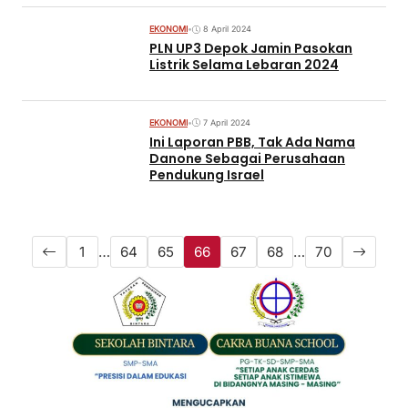
EKONOMI
•
8 April 2024
PLN UP3 Depok Jamin Pasokan
Listrik Selama Lebaran 2024
EKONOMI
•
7 April 2024
Ini Laporan PBB, Tak Ada Nama
Danone Sebagai Perusahaan
Pendukung Israel
1
…
64
65
66
67
68
…
70