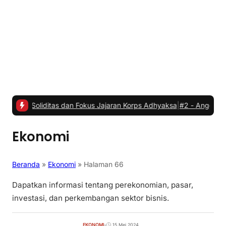
iditas dan Fokus Jajaran Korps Adhyaksa
|
#2 -
Anggota Komisi IV D
Ekonomi
Beranda
»
Ekonomi
»
Halaman 66
Dapatkan informasi tentang perekonomian, pasar,
investasi, dan perkembangan sektor bisnis.
EKONOMI
•
15 Mei 2024