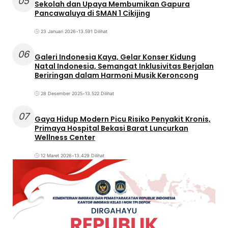
05
Sekolah dan Upaya Membumikan Gapura
Pancawaluya di SMAN 1 Cikijing
23 Januari 2026
•
13.591 Dilihat
06
Galeri Indonesia Kaya, Gelar Konser Kidung
Natal Indonesia, Semangat Inklusivitas Berjalan
Beriringan dalam Harmoni Musik Keroncong
28 Desember 2025
•
13.522 Dilihat
07
Gaya Hidup Modern Picu Risiko Penyakit Kronis,
Primaya Hospital Bekasi Barat Luncurkan
Wellness Center
12 Maret 2026
•
13.429 Dilihat