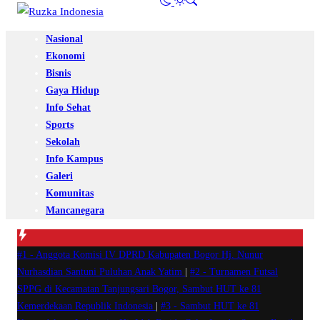
Nasional
Ekonomi
Bisnis
Gaya Hidup
Info Sehat
Sports
Sekolah
Info Kampus
Galeri
Komunitas
Mancanegara
#1 -
Anggota Komisi IV DPRD Kabupaten Bogor Hj. Nunur
Nurhasdian Santuni Puluhan Anak Yatim
|
#2 -
Turnamen Futsal
SPPG di Kecamatan Tanjungsari Bogor, Sambut HUT ke 81
Kemerdekaan Republik Indonesia
|
#3 -
Sambut HUT ke 81