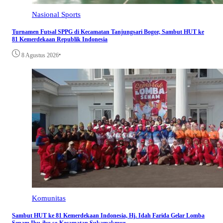
Nasional
Sports
Turnamen Futsal SPPG di Kecamatan Tanjungsari Bogor, Sambut HUT ke
81 Kemerdekaan Republik Indonesia
•
8 Agustus 2026
Komunitas
Sambut HUT ke 81 Kemerdekaan Indonesia, Hj. Idah Farida Gelar Lomba
Senam Ibu-ibu se-Kecamatan Sukamakmur