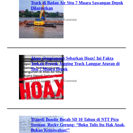
Track di Badan Air Situ 7 Muara Sawangan Depok
Dilanjutkan
•
4 Komentar
28 Januari 2026
Akun @supiansuri Sebarkan Hoax! Ini Fakta
Terkait Proyek Jogging Track Langgar Aturan di
Situ 7 Muara Depok
•
3 Komentar
31 Januari 2026
Tragedi Bundir Bocah SD 10 Tahun di NTT Picu
Sorotan, Rocky Gerung: “Buku Tulis Itu Hak Anak,
Bukan Kemewahan!”