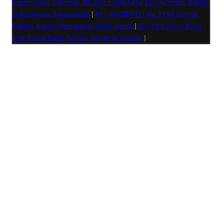
Kemerdekaan Indonesia, Hj. Idah Farida Gelar Lomba Senam Ibu-ibu
se-Kecamatan Sukamakmur
|
#4 -
IKABENTO dan YPKI Dorong
Edukasi Kanker Menjangkau Warga Depok
|
#5 -
DPR Minta Polisi
Usut Tuntas Kasus Temuan Senjata di Sekolah
|