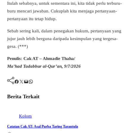
Itulah sebabnya, untuk sementara ini, kita tidak perlu terburu-
buru mencari jawaban. Cukuplah kita menjaga pertanyaan-
pertanyaan itu tetap hidup.
Sebab sering kali, dalam penegakan hukum, pertanyaan yang
jujur jauh lebih berguna daripada kesimpulan yang tergesa-
gesa. (***)
Penulis: Cak AT – Ahmadie Thaha/
Ma’had Tadabbur al-Qur’an, 9/7/2026
Facebook
Twitter
Mail
WhatsApp
Berita Terkait
Kolom
Catatan Cak AT: Asal Purba Taring Tarantula