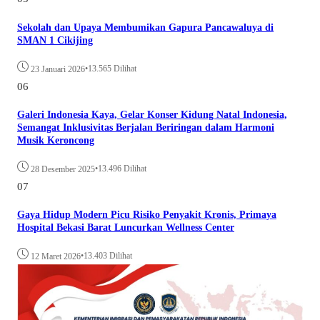
Sekolah dan Upaya Membumikan Gapura Pancawaluya di
SMAN 1 Cikijing
•
13.565 Dilihat
23 Januari 2026
06
Galeri Indonesia Kaya, Gelar Konser Kidung Natal Indonesia,
Semangat Inklusivitas Berjalan Beriringan dalam Harmoni
Musik Keroncong
•
13.496 Dilihat
28 Desember 2025
07
Gaya Hidup Modern Picu Risiko Penyakit Kronis, Primaya
Hospital Bekasi Barat Luncurkan Wellness Center
•
13.403 Dilihat
12 Maret 2026