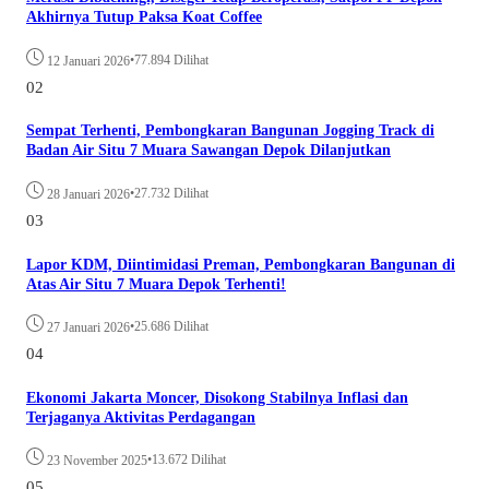
Akhirnya Tutup Paksa Koat Coffee
•
77.894 Dilihat
12 Januari 2026
02
Sempat Terhenti, Pembongkaran Bangunan Jogging Track di
Badan Air Situ 7 Muara Sawangan Depok Dilanjutkan
•
27.732 Dilihat
28 Januari 2026
03
Lapor KDM, Diintimidasi Preman, Pembongkaran Bangunan di
Atas Air Situ 7 Muara Depok Terhenti!
•
25.686 Dilihat
27 Januari 2026
04
Ekonomi Jakarta Moncer, Disokong Stabilnya Inflasi dan
Terjaganya Aktivitas Perdagangan
•
13.672 Dilihat
23 November 2025
05