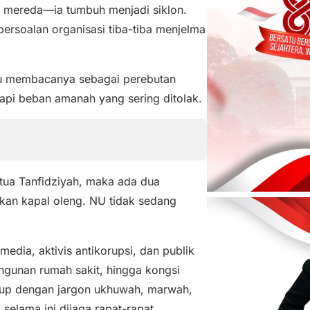
an mereda—ia tumbuh menjadi siklon.
 persoalan organisasi tiba-tiba menjelma
ru membacanya sebagai perebutan
tapi beban amanah yang sering ditolak.
ua Tanfidziyah, maka ada dua
kan kapal oleng. NU tidak sedang
media, aktivis antikorupsi, dan publik
ngunan rumah sakit, hingga kongsi
tutup dengan jargon ukhuwah, marwah,
selama ini dijaga rapat-rapat.