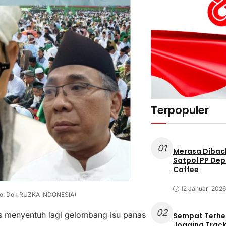
Terpopuler
01
Merasa Diback
Satpol PP Dep
Coffee
12 Januari 2026
Foto: Dok RUZKA INDONESIA)
02
 menyentuh lagi gelombang isu panas
Sempat Terhe
Jogging Track 