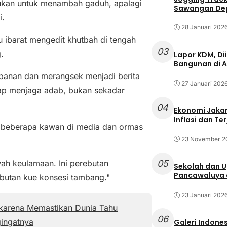
bukan untuk menambah gaduh, apalagi
Sawangan Dep
i.
28 Januari 202
u ibarat mengedit khutbah di tengah
03
.
Lapor KDM, D
Bangunan di A
opanan dan merangsek menjadi berita
27 Januari 202
tap menjaga adab, bukan sekadar
04
Ekonomi Jakar
Inflasi dan T
t beberapa kawan di media dan ormas
23 November 2
05
wah keulamaan. Ini perebutan
Sekolah dan 
Pancawaluya d
ebutan kue konsesi tambang."
23 Januari 202
 karena Memastikan Dunia Tahu
06
ingatnya
Galeri Indone