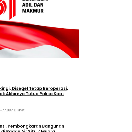
ingi, Disegel Tetap Beroperasi,
ok Akhirnya Tutup Paksa Koat
•
77.897 Dilihat
nti, Pembongkaran Bangunan
di Badan Air Situ 7 Muara