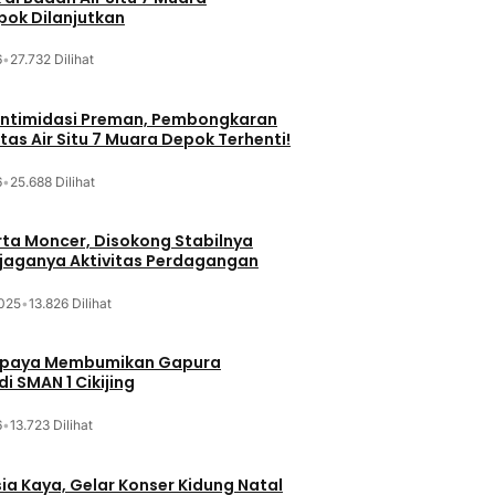
ok Dilanjutkan
6
•
27.732 Dilihat
iintimidasi Preman, Pembongkaran
tas Air Situ 7 Muara Depok Terhenti!
6
•
25.688 Dilihat
ta Moncer, Disokong Stabilnya
erjaganya Aktivitas Perdagangan
025
•
13.826 Dilihat
Upaya Membumikan Gapura
i SMAN 1 Cikijing
6
•
13.723 Dilihat
sia Kaya, Gelar Konser Kidung Natal