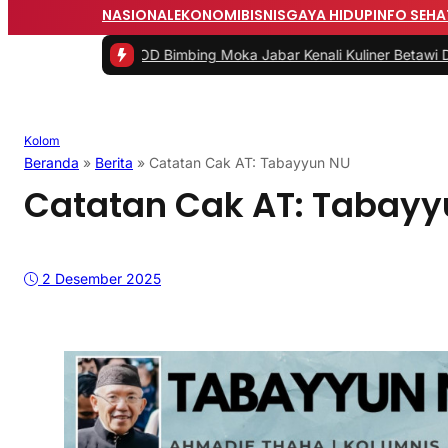
NASIONAL
EKONOMI
BISNIS
GAYA HIDUP
INFO SEHA
on KOOD Bimbing Moka Jabar Kenali Kuliner Betawi Depok
|
#3 -
Me
Kolom
Beranda
»
Berita
»
Catatan Cak AT: Tabayyun NU
Catatan Cak AT: Tabayy
2 Desember 2025