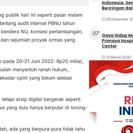
Indonesia, Se
Beriringan da
g publik hari ini seperti pasar malam
28 Desember 2
 tentang audit internal PBNU tahun
h bendera NU, konsesi pertambangan,
07
Gaya Hidup Mo
, dan sejumlah proyek ormas yang
Primaya Hospi
Center
12 Maret 2026
•
p pada 20–21 Juni 2022: Rp20 miliar,
a sudah menyentuh ranah hukum,
ekadar opini yang belum selesai
etapi arsip digital bergerak seperti
sus yang dulu hanya berputar di lorong-
h, ada yang berpura-pura tidak tahu