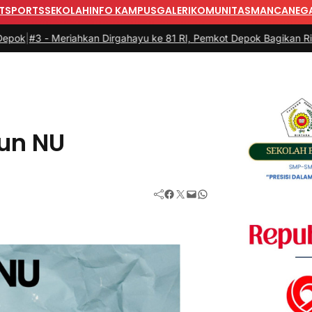
T
SPORTS
SEKOLAH
INFO KAMPUS
GALERI
KOMUNITAS
MANCANEG
riahkan Dirgahayu ke 81 RI, Pemkot Depok Bagikan Ribuan Bender
un NU
Facebook
Twitter
Mail
WhatsApp