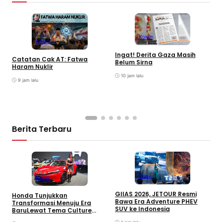
Kolom
Kolom
S
Ingat! Derita Gaza Masih
Catatan Cak AT: Fatwa
M
Belum Sirna
Haram Nuklir
T
P
10 jam lalu
9 jam lalu
A
Berita Terbaru
Bisnis
Bisnis
GIIAS 2026, JETOUR Resmi
Honda Tunjukkan
T
Bawa Era Adventure PHEV
Transformasi Menuju Era
D
SUV ke Indonesia
BaruLewat Tema Culture
M
Evolved di GIIAS 2026
M