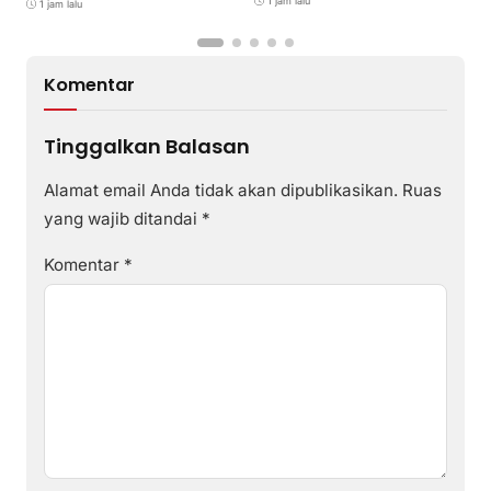
1 jam lalu
1 jam lalu
M
Komentar
Tinggalkan Balasan
Alamat email Anda tidak akan dipublikasikan.
Ruas
yang wajib ditandai
*
Komentar
*