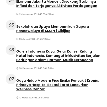
04
Ekonomi Jakarta Moncer, Disokong Stabilnya
Inflasi dan Terjaganya Aktivitas Perdagangan
23 November 2025
•
13.558 Dilihat
05
Sekolah dan Upaya Membumikan Gapura
Pancawaluya di SMAN 1 Cikijing
23 Januari 2026
•
13.452 Dilihat
06
Galeri Indonesia Kaya, Gelar Konser Kidung
Natal Indonesia, Semangat Inklusivitas Berjalan
Beriringan dalam Harmoni Musik Keroncong
28 Desember 2025
•
13.384 Dilihat
07
Gaya Hidup Modern Picu Risiko Penyakit Kronis,
Primaya Hospital Bekasi Barat Luncurkan
Wellness Center
12 Maret 2026
•
13.292 Dilihat