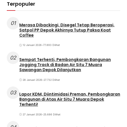
Terpopuler
01
Merasa Dibackingi, Disegel Tetap Beroperasi,
Satpol PP Depok Akhirnya Tutup Paksa Koat
Coffee
12 Januari 2026
•
77.893 Dilihat
02
Sempat Terhenti, Pembongkaran Bangunan
Jogging Track di Badan Air Situ 7 Muara
Sawangan Depok Dilanjutkan
28 Januari 2026
•
27.732 Dilihat
03
Lapor KDM, Diintimidasi Preman, Pembongkaran
Bangunan di Atas Air Situ 7 Muara Depok
Terhenti!
27 Januari 2026
•
25.686 Dilihat