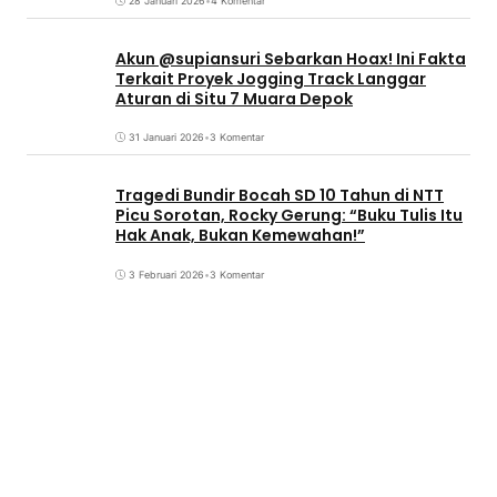
28 Januari 2026
•
4 Komentar
Akun @supiansuri Sebarkan Hoax! Ini Fakta
Terkait Proyek Jogging Track Langgar
Aturan di Situ 7 Muara Depok
31 Januari 2026
•
3 Komentar
Tragedi Bundir Bocah SD 10 Tahun di NTT
Picu Sorotan, Rocky Gerung: “Buku Tulis Itu
Hak Anak, Bukan Kemewahan!”
3 Februari 2026
•
3 Komentar