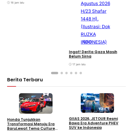
S
16 jam lalu
M
T
P
A
Kolom
Ingat! Derita Gaza Masih
Belum Sirna
17 jam lalu
Berita Terbaru
Bisnis
Bisnis
GIIAS 2026, JETOUR Resmi
Honda Tunjukkan
T
Bawa Era Adventure PHEV
Transformasi Menuju Era
D
SUV ke Indonesia
BaruLewat Tema Culture
M
Evolved di GIIAS 2026