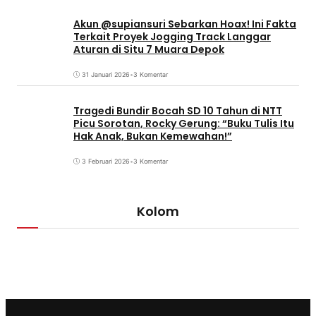
Akun @supiansuri Sebarkan Hoax! Ini Fakta
Terkait Proyek Jogging Track Langgar
Aturan di Situ 7 Muara Depok
31 Januari 2026
•
3 Komentar
Tragedi Bundir Bocah SD 10 Tahun di NTT
Picu Sorotan, Rocky Gerung: “Buku Tulis Itu
Hak Anak, Bukan Kemewahan!”
3 Februari 2026
•
3 Komentar
Kolom