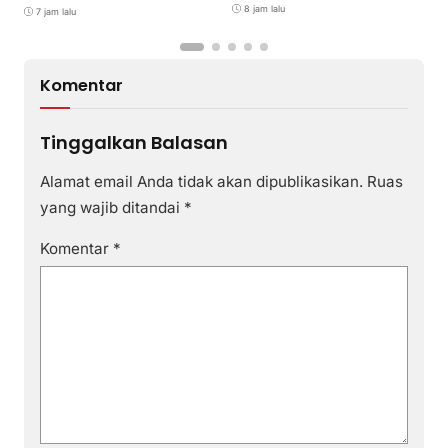
M
8 jam lalu
7 jam lalu
M
Komentar
Tinggalkan Balasan
Alamat email Anda tidak akan dipublikasikan.
Ruas
yang wajib ditandai
*
Komentar
*