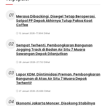
01
Merasa Dibackingi, Disegel Tetap Beroperasi,
Satpol PP Depok Akhirnya Tutup Paksa Koat
Coffee
12 Januari 2026
•
77.894 Dilihat
02
Sempat Terhenti, Pembongkaran Bangunan
Jogging Track di Badan Air Situ 7 Muara
Sawangan Depok Dilanjutkan
28 Januari 2026
•
27.732 Dilihat
03
Lapor KDM, Diintimidasi Preman, Pembongkaran
Bangunan di Atas Air Situ 7 Muara Depok
Terhenti!
27 Januari 2026
•
25.686 Dilihat
04
Ekonomi Jakarta Moncer, Disokong Stabilnya