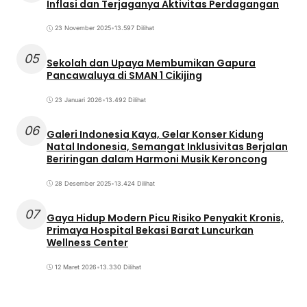
Inflasi dan Terjaganya Aktivitas Perdagangan
23 November 2025
•
13.597 Dilihat
05
Sekolah dan Upaya Membumikan Gapura
Pancawaluya di SMAN 1 Cikijing
23 Januari 2026
•
13.492 Dilihat
06
Galeri Indonesia Kaya, Gelar Konser Kidung
Natal Indonesia, Semangat Inklusivitas Berjalan
Beriringan dalam Harmoni Musik Keroncong
28 Desember 2025
•
13.424 Dilihat
07
Gaya Hidup Modern Picu Risiko Penyakit Kronis,
Primaya Hospital Bekasi Barat Luncurkan
Wellness Center
12 Maret 2026
•
13.330 Dilihat