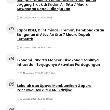
Sempat Terhenti, Pembongkaran Bangunan
Jogging Track di Badan Air Situ 7 Muara
Sawangan Depok Dilanjutkan
28 Januari 2026
•
27.732 Dilihat
03
Lapor KDM, Diintimidasi Preman, Pembongkaran
Bangunan di Atas Air Situ 7 Muara Depok
Terhenti!
27 Januari 2026
•
25.686 Dilihat
04
Ekonomi Jakarta Moncer, Disokong Stabilnya
Inflasi dan Terjaganya Aktivitas Perdagangan
23 November 2025
•
13.735 Dilihat
05
Sekolah dan Upaya Membumikan Gapura
Pancawaluya di SMAN 1 Cikijing
23 Januari 2026
•
13.630 Dilihat
06