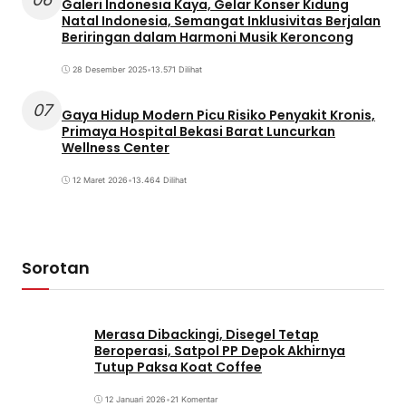
Galeri Indonesia Kaya, Gelar Konser Kidung
Natal Indonesia, Semangat Inklusivitas Berjalan
Beriringan dalam Harmoni Musik Keroncong
28 Desember 2025
•
13.571 Dilihat
07
Gaya Hidup Modern Picu Risiko Penyakit Kronis,
Primaya Hospital Bekasi Barat Luncurkan
Wellness Center
12 Maret 2026
•
13.464 Dilihat
Sorotan
Merasa Dibackingi, Disegel Tetap
Beroperasi, Satpol PP Depok Akhirnya
Tutup Paksa Koat Coffee
12 Januari 2026
•
21 Komentar