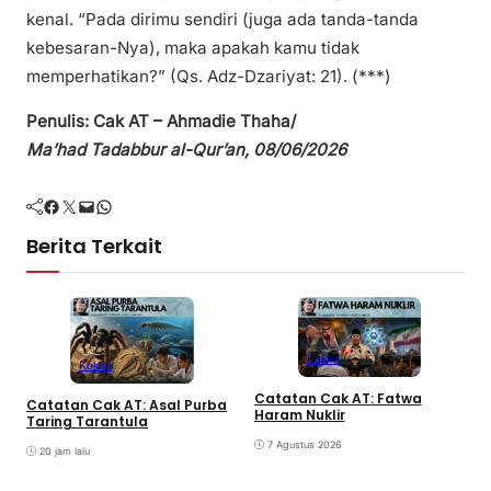
kenal. “Pada dirimu sendiri (juga ada tanda-tanda
kebesaran-Nya), maka apakah kamu tidak
memperhatikan?” (Qs. Adz-Dzariyat: 21). (***)
Penulis: Cak AT – Ahmadie Thaha/
Ma’had Tadabbur al-Qur’an, 08/06/2026
Facebook
Twitter
Mail
WhatsApp
Berita Terkait
Kolom
Kolom
I
Catatan Cak AT: Fatwa
Catatan Cak AT: Asal Purba
B
Haram Nuklir
Taring Tarantula
7 Agustus 2026
20 jam lalu