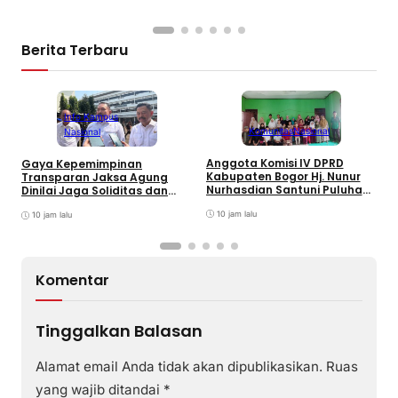
Berita Terbaru
Info Kampus
Komunitas
Nasional
Nasional
Anggota Komisi IV DPRD
Gaya Kepemimpinan
T
Kabupaten Bogor Hj. Nunur
Transparan Jaksa Agung
K
Nurhasdian Santuni Puluhan
Dinilai Jaga Soliditas dan
B
Anak Yatim
Fokus Jajaran Korps
K
10 jam lalu
Adhyaksa
10 jam lalu
I
Komentar
Tinggalkan Balasan
Alamat email Anda tidak akan dipublikasikan.
Ruas
yang wajib ditandai
*