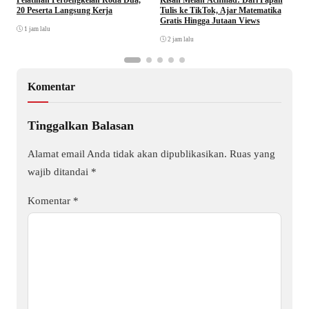
Pelatihan Perbengkelan Roda Dua,
Kisah Melan Achmad: Dari Papan
T
20 Peserta Langsung Kerja
Tulis ke TikTok, Ajar Matematika
P
Gratis Hingga Jutaan Views
E
1 jam lalu
2 jam lalu
Komentar
Tinggalkan Balasan
Alamat email Anda tidak akan dipublikasikan.
Ruas yang
wajib ditandai
*
Komentar
*