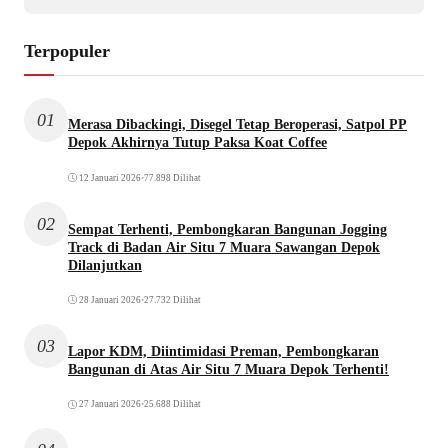
Terpopuler
01
Merasa Dibackingi, Disegel Tetap Beroperasi, Satpol PP
Depok Akhirnya Tutup Paksa Koat Coffee
12 Januari 2026
•
77.898 Dilihat
02
Sempat Terhenti, Pembongkaran Bangunan Jogging
Track di Badan Air Situ 7 Muara Sawangan Depok
Dilanjutkan
28 Januari 2026
•
27.732 Dilihat
03
Lapor KDM, Diintimidasi Preman, Pembongkaran
Bangunan di Atas Air Situ 7 Muara Depok Terhenti!
27 Januari 2026
•
25.688 Dilihat