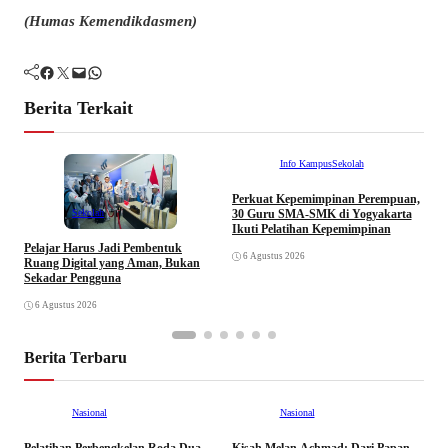
(Humas Kemendikdasmen)
Facebook
Twitter
Mail
WhatsApp
Berita Terkait
Info Kampus
Sekolah
Perkuat Kepemimpinan Perempuan,
P
Sekolah
30 Guru SMA-SMK di Yogyakarta
S
Ikuti Pelatihan Kepemimpinan
P
Pelajar Harus Jadi Pembentuk
6 Agustus 2026
Ruang Digital yang Aman, Bukan
Sekadar Pengguna
6 Agustus 2026
Berita Terbaru
Nasional
Nasional