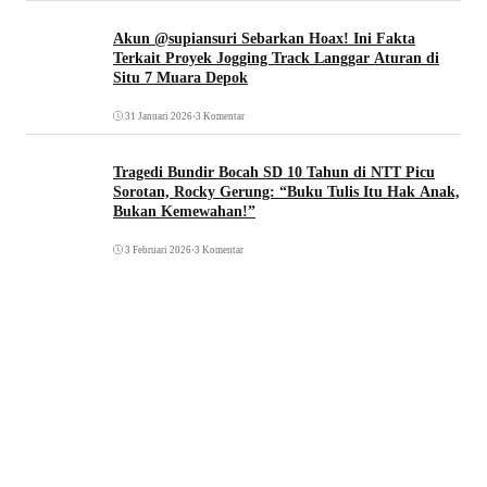
Akun @supiansuri Sebarkan Hoax! Ini Fakta
Terkait Proyek Jogging Track Langgar Aturan di
Situ 7 Muara Depok
31 Januari 2026
•
3 Komentar
Tragedi Bundir Bocah SD 10 Tahun di NTT Picu
Sorotan, Rocky Gerung: “Buku Tulis Itu Hak Anak,
Bukan Kemewahan!”
3 Februari 2026
•
3 Komentar