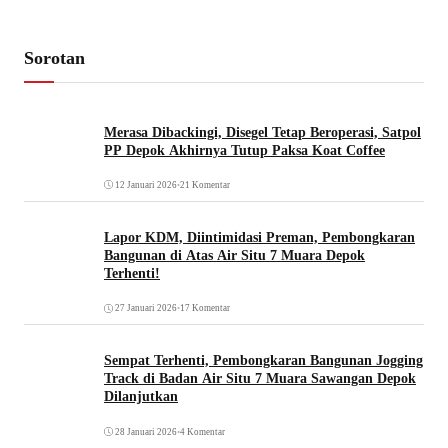
Sorotan
Merasa Dibackingi, Disegel Tetap Beroperasi, Satpol
PP Depok Akhirnya Tutup Paksa Koat Coffee
12 Januari 2026
•
21 Komentar
Lapor KDM, Diintimidasi Preman, Pembongkaran
Bangunan di Atas Air Situ 7 Muara Depok
Terhenti!
27 Januari 2026
•
17 Komentar
Sempat Terhenti, Pembongkaran Bangunan Jogging
Track di Badan Air Situ 7 Muara Sawangan Depok
Dilanjutkan
28 Januari 2026
•
4 Komentar