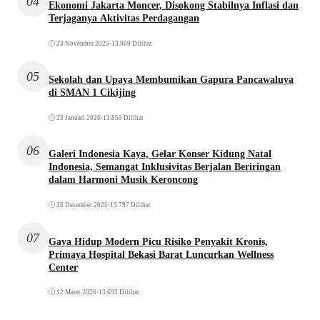
04
Ekonomi Jakarta Moncer, Disokong Stabilnya Inflasi dan
Terjaganya Aktivitas Perdagangan
23 November 2025
•
13.969 Dilihat
05
Sekolah dan Upaya Membumikan Gapura Pancawaluya
di SMAN 1 Cikijing
23 Januari 2026
•
13.855 Dilihat
06
Galeri Indonesia Kaya, Gelar Konser Kidung Natal
Indonesia, Semangat Inklusivitas Berjalan Beriringan
dalam Harmoni Musik Keroncong
28 Desember 2025
•
13.797 Dilihat
07
Gaya Hidup Modern Picu Risiko Penyakit Kronis,
Primaya Hospital Bekasi Barat Luncurkan Wellness
Center
12 Maret 2026
•
13.693 Dilihat