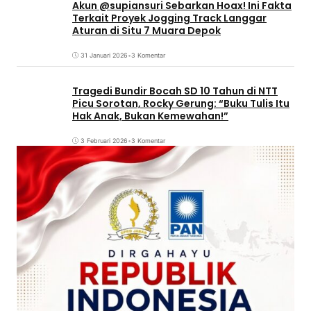
Akun @supiansuri Sebarkan Hoax! Ini Fakta
Terkait Proyek Jogging Track Langgar
Aturan di Situ 7 Muara Depok
31 Januari 2026
•
3 Komentar
Tragedi Bundir Bocah SD 10 Tahun di NTT
Picu Sorotan, Rocky Gerung: “Buku Tulis Itu
Hak Anak, Bukan Kemewahan!”
3 Februari 2026
•
3 Komentar