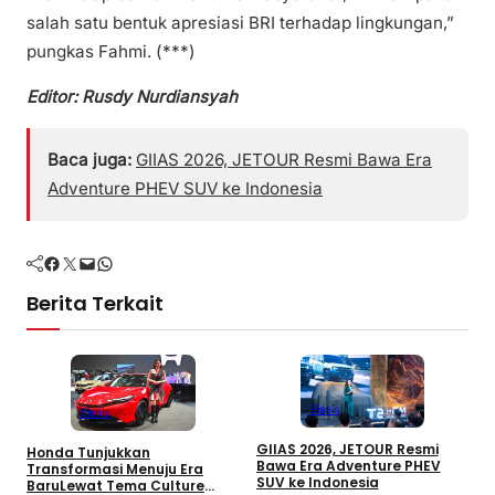
salah satu bentuk apresiasi BRI terhadap lingkungan,”
pungkas Fahmi. (***)
Editor: Rusdy Nurdiansyah
Baca juga:
GIIAS 2026, JETOUR Resmi Bawa Era
Adventure PHEV SUV ke Indonesia
Facebook
Twitter
Mail
WhatsApp
Berita Terkait
Bisnis
Bisnis
GIIAS 2026, JETOUR Resmi
Honda Tunjukkan
T
Bawa Era Adventure PHEV
Transformasi Menuju Era
D
SUV ke Indonesia
BaruLewat Tema Culture
M