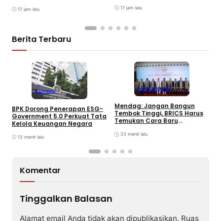
Evolved di GIIAS 2026
M
17 jam lalu
17 jam lalu
M
Berita Terbaru
Mancanegara
Ekonomi
Mendag: Jangan Bangun
U
BPK Dorong Penerapan ESG-
Tembok Tinggi, BRICS Harus
P
Government 5.0 Perkuat Tata
Temukan Cara Baru
K
Kelola Keuangan Negara
Berkolaborasi
D
33 menit lalu
13 menit lalu
Komentar
Tinggalkan Balasan
Alamat email Anda tidak akan dipublikasikan.
Ruas