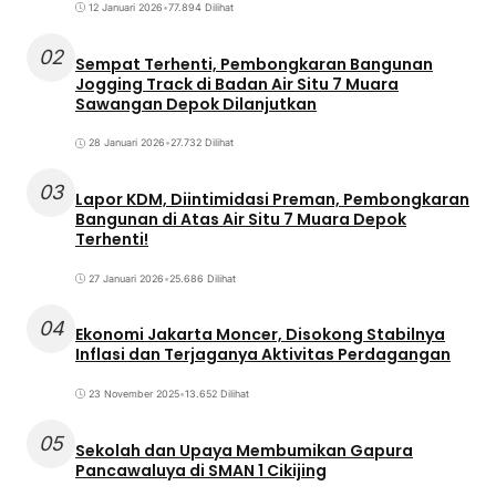
12 Januari 2026
•
77.894 Dilihat
02
Sempat Terhenti, Pembongkaran Bangunan
Jogging Track di Badan Air Situ 7 Muara
Sawangan Depok Dilanjutkan
28 Januari 2026
•
27.732 Dilihat
03
Lapor KDM, Diintimidasi Preman, Pembongkaran
Bangunan di Atas Air Situ 7 Muara Depok
Terhenti!
27 Januari 2026
•
25.686 Dilihat
04
Ekonomi Jakarta Moncer, Disokong Stabilnya
Inflasi dan Terjaganya Aktivitas Perdagangan
23 November 2025
•
13.652 Dilihat
05
Sekolah dan Upaya Membumikan Gapura
Pancawaluya di SMAN 1 Cikijing