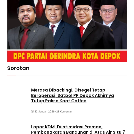
Sorotan
Merasa Dibackingi, Disegel Tetap
Beroperasi, Satpol PP Depok Akhirnya
Tutup Paksa Koat Coffee
12 Januari 2026
•
21 Komentar
Lapor KDM, Diintimidasi Preman,
Pembongkaran Bangunan di Atas Air Situ 7