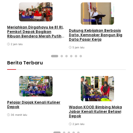
Nasional
Nasional
Meriahkan Dirgahayu ke 81 RI,
P
Dukung Kebijakan Berbasis
Pemkot Depok Bagikan
M
Data, Kemnaker Bangun Big
Ribuan Bendera Merah Putih
P
Data Pasar Kerja
ke Warga
2 jam lalu
5 jam lalu
Berita Terbaru
Komunitas
Kuliner
Komunitas
Kuliner
M
Pelajar Diajak Kenali Kuliner
P
Depok
Wadon KOOD Bimbing Moka
R
Jabar Kenali Kuliner Betawi
k
36 menit lalu
Depok
2 jam lalu