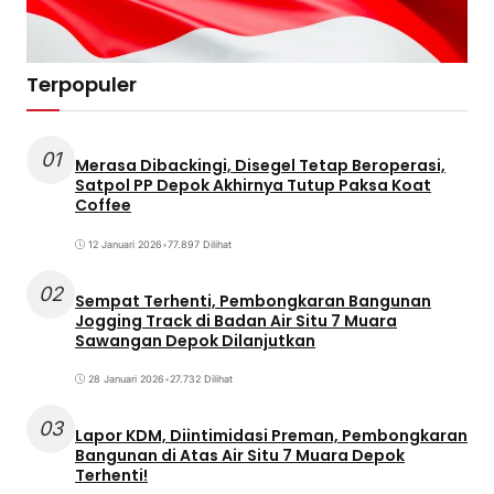
Terpopuler
01
Merasa Dibackingi, Disegel Tetap Beroperasi,
Satpol PP Depok Akhirnya Tutup Paksa Koat
Coffee
12 Januari 2026
•
77.897 Dilihat
02
Sempat Terhenti, Pembongkaran Bangunan
Jogging Track di Badan Air Situ 7 Muara
Sawangan Depok Dilanjutkan
28 Januari 2026
•
27.732 Dilihat
03
Lapor KDM, Diintimidasi Preman, Pembongkaran
Bangunan di Atas Air Situ 7 Muara Depok
Terhenti!