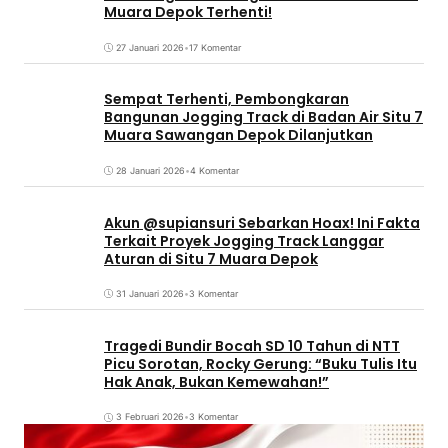
Muara Depok Terhenti!
27 Januari 2026
•
17 Komentar
Sempat Terhenti, Pembongkaran
Bangunan Jogging Track di Badan Air Situ 7
Muara Sawangan Depok Dilanjutkan
28 Januari 2026
•
4 Komentar
Akun @supiansuri Sebarkan Hoax! Ini Fakta
Terkait Proyek Jogging Track Langgar
Aturan di Situ 7 Muara Depok
31 Januari 2026
•
3 Komentar
Tragedi Bundir Bocah SD 10 Tahun di NTT
Picu Sorotan, Rocky Gerung: “Buku Tulis Itu
Hak Anak, Bukan Kemewahan!”
3 Februari 2026
•
3 Komentar