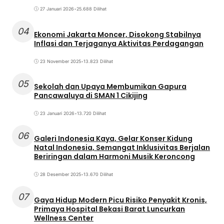
27 Januari 2026
•
25.688 Dilihat
04
Ekonomi Jakarta Moncer, Disokong Stabilnya
Inflasi dan Terjaganya Aktivitas Perdagangan
23 November 2025
•
13.823 Dilihat
05
Sekolah dan Upaya Membumikan Gapura
Pancawaluya di SMAN 1 Cikijing
23 Januari 2026
•
13.720 Dilihat
06
Galeri Indonesia Kaya, Gelar Konser Kidung
Natal Indonesia, Semangat Inklusivitas Berjalan
Beriringan dalam Harmoni Musik Keroncong
28 Desember 2025
•
13.670 Dilihat
07
Gaya Hidup Modern Picu Risiko Penyakit Kronis,
Primaya Hospital Bekasi Barat Luncurkan
Wellness Center