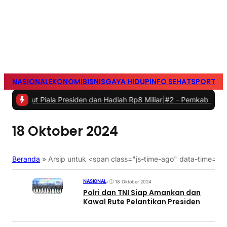
NASIONAL
EKONOMI
BISNIS
GAYA HIDUP
INFO SEHAT
SPORTS
S
t Piala Presiden dan Hadiah Rp8 Miliar
|
#2 -
Pemkab Bogor Resmi M
18 Oktober 2024
Beranda
»
Arsip untuk <span class="js-time-ago" data-time=
NASIONAL
•
18 Oktober 2024
Polri dan TNI Siap Amankan dan
Kawal Rute Pelantikan Presiden