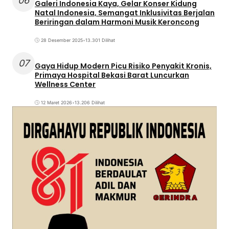
06
Galeri Indonesia Kaya, Gelar Konser Kidung
Natal Indonesia, Semangat Inklusivitas Berjalan
Beriringan dalam Harmoni Musik Keroncong
28 Desember 2025
•
13.301 Dilihat
07
Gaya Hidup Modern Picu Risiko Penyakit Kronis,
Primaya Hospital Bekasi Barat Luncurkan
Wellness Center
12 Maret 2026
•
13.206 Dilihat