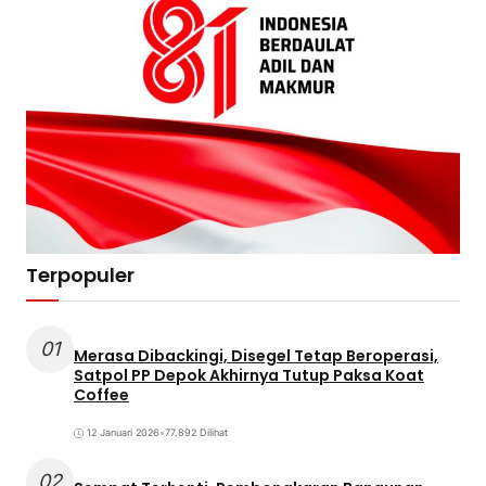
Terpopuler
01
Merasa Dibackingi, Disegel Tetap Beroperasi,
Satpol PP Depok Akhirnya Tutup Paksa Koat
Coffee
12 Januari 2026
•
77.892 Dilihat
02