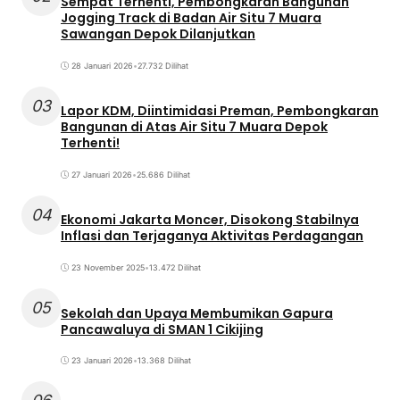
Sempat Terhenti, Pembongkaran Bangunan
Jogging Track di Badan Air Situ 7 Muara
Sawangan Depok Dilanjutkan
28 Januari 2026
•
27.732 Dilihat
03
Lapor KDM, Diintimidasi Preman, Pembongkaran
Bangunan di Atas Air Situ 7 Muara Depok
Terhenti!
27 Januari 2026
•
25.686 Dilihat
04
Ekonomi Jakarta Moncer, Disokong Stabilnya
Inflasi dan Terjaganya Aktivitas Perdagangan
23 November 2025
•
13.472 Dilihat
05
Sekolah dan Upaya Membumikan Gapura
Pancawaluya di SMAN 1 Cikijing
23 Januari 2026
•
13.368 Dilihat