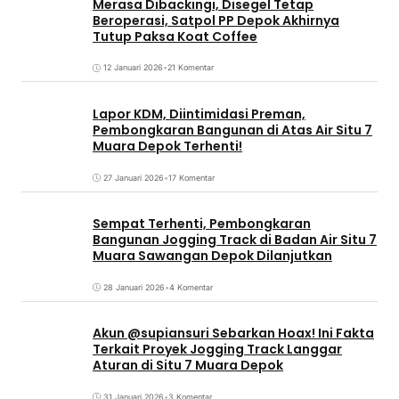
Merasa Dibackingi, Disegel Tetap
Beroperasi, Satpol PP Depok Akhirnya
Tutup Paksa Koat Coffee
12 Januari 2026
•
21 Komentar
Lapor KDM, Diintimidasi Preman,
Pembongkaran Bangunan di Atas Air Situ 7
Muara Depok Terhenti!
27 Januari 2026
•
17 Komentar
Sempat Terhenti, Pembongkaran
Bangunan Jogging Track di Badan Air Situ 7
Muara Sawangan Depok Dilanjutkan
28 Januari 2026
•
4 Komentar
Akun @supiansuri Sebarkan Hoax! Ini Fakta
Terkait Proyek Jogging Track Langgar
Aturan di Situ 7 Muara Depok
31 Januari 2026
•
3 Komentar