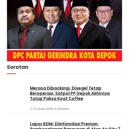
Sorotan
Merasa Dibackingi, Disegel Tetap
Beroperasi, Satpol PP Depok Akhirnya
Tutup Paksa Koat Coffee
12 Januari 2026
•
21 Komentar
Lapor KDM, Diintimidasi Preman,
Pembongkaran Bangunan di Atas Air Situ 7