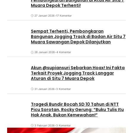
Muara Depok Terhenti!
27 Januari 2026
•
17 Komentar
Sempat Terhenti, Pembongkaran
Bangunan Jogging Track di Badan Air Situ 7
Muara Sawangan Depok Dilanjutkan
28 Januari 2026
•
4 Komentar
Akun @supiansuri Sebarkan Hoax! Ini Fakta
Terkait Proyek Jogging Track Langgar
Aturan di Situ 7 Muara Depok
31 Januari 2026
•
3 Komentar
Tragedi Bundir Bocah SD 10 Tahun di NTT
Picu Sorotan, Rocky Gerung: “Buku Tulis Itu
Hak Anak, Bukan Kemewahan!”
3 Februari 2026
•
3 Komentar