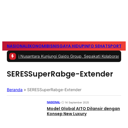
NASIONAL
EKONOMI
BISNIS
GAYA HIDUP
INFO SEHAT
SPORTS
S
usantara Kunjungi Gaido Group, Sepakati Kolaborasi Pengembangan
SERESSuperRabge-Extender
Beranda
»
SERESSuperRabge-Extender
NASIONAL
•
14 September 2025
Model Global AITO Dilansir dengan
Konsep New Luxury