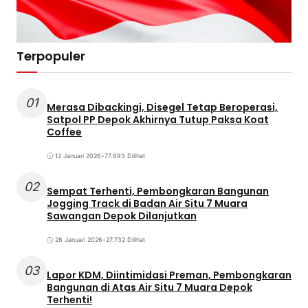
Terpopuler
01
Merasa Dibackingi, Disegel Tetap Beroperasi,
Satpol PP Depok Akhirnya Tutup Paksa Koat
Coffee
12 Januari 2026
•
77.893 Dilihat
02
Sempat Terhenti, Pembongkaran Bangunan
Jogging Track di Badan Air Situ 7 Muara
Sawangan Depok Dilanjutkan
28 Januari 2026
•
27.732 Dilihat
03
Lapor KDM, Diintimidasi Preman, Pembongkaran
Bangunan di Atas Air Situ 7 Muara Depok
Terhenti!