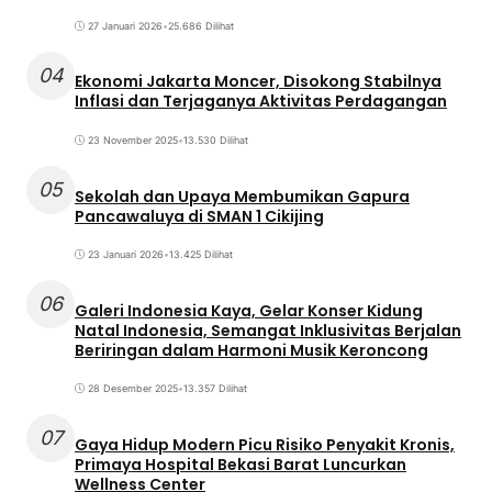
27 Januari 2026
•
25.686 Dilihat
04
Ekonomi Jakarta Moncer, Disokong Stabilnya
Inflasi dan Terjaganya Aktivitas Perdagangan
23 November 2025
•
13.530 Dilihat
05
Sekolah dan Upaya Membumikan Gapura
Pancawaluya di SMAN 1 Cikijing
23 Januari 2026
•
13.425 Dilihat
06
Galeri Indonesia Kaya, Gelar Konser Kidung
Natal Indonesia, Semangat Inklusivitas Berjalan
Beriringan dalam Harmoni Musik Keroncong
28 Desember 2025
•
13.357 Dilihat
07
Gaya Hidup Modern Picu Risiko Penyakit Kronis,
Primaya Hospital Bekasi Barat Luncurkan
Wellness Center