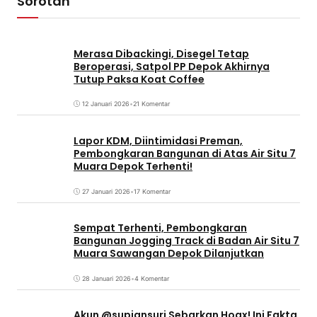
Sorotan
Merasa Dibackingi, Disegel Tetap
Beroperasi, Satpol PP Depok Akhirnya
Tutup Paksa Koat Coffee
12 Januari 2026
•
21 Komentar
Lapor KDM, Diintimidasi Preman,
Pembongkaran Bangunan di Atas Air Situ 7
Muara Depok Terhenti!
27 Januari 2026
•
17 Komentar
Sempat Terhenti, Pembongkaran
Bangunan Jogging Track di Badan Air Situ 7
Muara Sawangan Depok Dilanjutkan
28 Januari 2026
•
4 Komentar
Akun @supiansuri Sebarkan Hoax! Ini Fakta