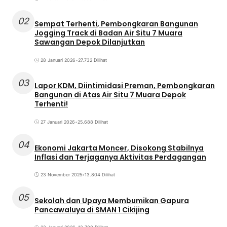
02
Sempat Terhenti, Pembongkaran Bangunan
Jogging Track di Badan Air Situ 7 Muara
Sawangan Depok Dilanjutkan
28 Januari 2026
•
27.732 Dilihat
03
Lapor KDM, Diintimidasi Preman, Pembongkaran
Bangunan di Atas Air Situ 7 Muara Depok
Terhenti!
27 Januari 2026
•
25.688 Dilihat
04
Ekonomi Jakarta Moncer, Disokong Stabilnya
Inflasi dan Terjaganya Aktivitas Perdagangan
23 November 2025
•
13.804 Dilihat
05
Sekolah dan Upaya Membumikan Gapura
Pancawaluya di SMAN 1 Cikijing