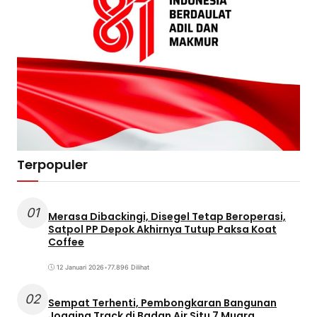
Terpopuler
01
Merasa Dibackingi, Disegel Tetap Beroperasi,
Satpol PP Depok Akhirnya Tutup Paksa Koat
Coffee
12 Januari 2026
•
77.896 Dilihat
02
Sempat Terhenti, Pembongkaran Bangunan
Jogging Track di Badan Air Situ 7 Muara