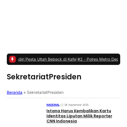
 Pesta Ultah Bebeck di Kafe
|
#2 -
Polres Metro Depok dan Margo Ci
SekretariatPresiden
Beranda
»
SekretariatPresiden
NASIONAL
•
28 September 2025
Istana Harus Kembalikan Kartu
Identitas Liputan Milik Reporter
CNN Indonesia