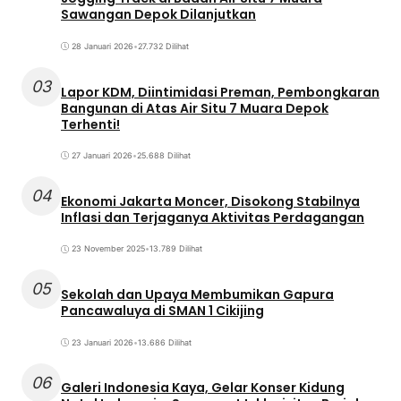
Sawangan Depok Dilanjutkan
28 Januari 2026
•
27.732 Dilihat
03
Lapor KDM, Diintimidasi Preman, Pembongkaran
Bangunan di Atas Air Situ 7 Muara Depok
Terhenti!
27 Januari 2026
•
25.688 Dilihat
04
Ekonomi Jakarta Moncer, Disokong Stabilnya
Inflasi dan Terjaganya Aktivitas Perdagangan
23 November 2025
•
13.789 Dilihat
05
Sekolah dan Upaya Membumikan Gapura
Pancawaluya di SMAN 1 Cikijing
23 Januari 2026
•
13.686 Dilihat
06
Galeri Indonesia Kaya, Gelar Konser Kidung