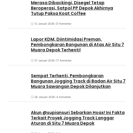
Merasa Dibackingi, Disegel Tetap
Beroperasi, Satpol PP Depok Akhirnya
Tutup Paksa Koat Coffee
12 Januari 2026
•
21 Komentar
Lapor KDM, Diintimidasi Preman,
Pembongkaran Bangunan di Atas Air Situ 7
Muara Depok Terhenti!
27 Januari 2026
•
17 Komentar
Sempat Terhenti, Pembongkaran
Bangunan Jogging Track di Badan Air Situ 7
Muara Sawangan Depok Dilanjutkan
28 Januari 2026
•
4 Komentar
Akun @supiansuri Sebarkan Hoax! Ini Fakta
Terkait Proyek Jogging Track Langgar
Aturan di Situ 7 Muara Depok