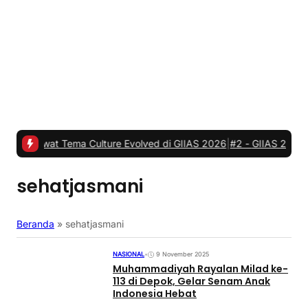
at Tema Culture Evolved di GIIAS 2026
|
#2 -
GIIAS 2026, JETOUR R
sehatjasmani
Beranda
»
sehatjasmani
NASIONAL
•
9 November 2025
Muhammadiyah Rayalan Milad ke-
113 di Depok, Gelar Senam Anak
Indonesia Hebat