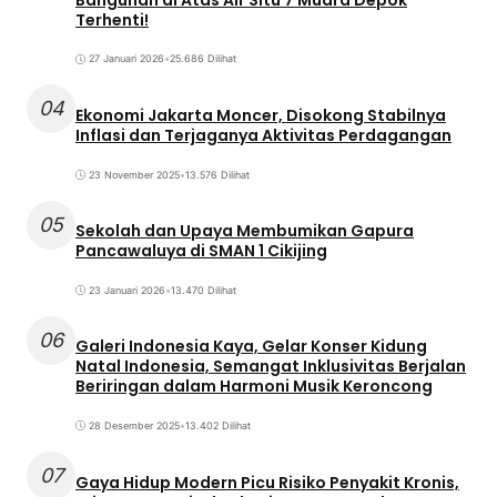
Terhenti!
27 Januari 2026
•
25.686 Dilihat
04
Ekonomi Jakarta Moncer, Disokong Stabilnya
Inflasi dan Terjaganya Aktivitas Perdagangan
23 November 2025
•
13.576 Dilihat
05
Sekolah dan Upaya Membumikan Gapura
Pancawaluya di SMAN 1 Cikijing
23 Januari 2026
•
13.470 Dilihat
06
Galeri Indonesia Kaya, Gelar Konser Kidung
Natal Indonesia, Semangat Inklusivitas Berjalan
Beriringan dalam Harmoni Musik Keroncong
28 Desember 2025
•
13.402 Dilihat
07
Gaya Hidup Modern Picu Risiko Penyakit Kronis,