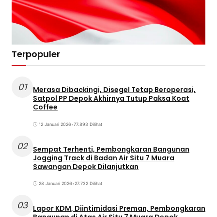
Terpopuler
01
Merasa Dibackingi, Disegel Tetap Beroperasi,
Satpol PP Depok Akhirnya Tutup Paksa Koat
Coffee
12 Januari 2026
•
77.893 Dilihat
02
Sempat Terhenti, Pembongkaran Bangunan
Jogging Track di Badan Air Situ 7 Muara
Sawangan Depok Dilanjutkan
28 Januari 2026
•
27.732 Dilihat
03
Lapor KDM, Diintimidasi Preman, Pembongkaran
Bangunan di Atas Air Situ 7 Muara Depok