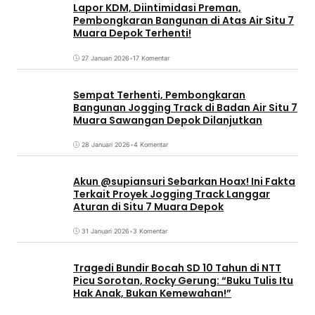
Lapor KDM, Diintimidasi Preman,
Pembongkaran Bangunan di Atas Air Situ 7
Muara Depok Terhenti!
27 Januari 2026
•
17 Komentar
Sempat Terhenti, Pembongkaran
Bangunan Jogging Track di Badan Air Situ 7
Muara Sawangan Depok Dilanjutkan
28 Januari 2026
•
4 Komentar
Akun @supiansuri Sebarkan Hoax! Ini Fakta
Terkait Proyek Jogging Track Langgar
Aturan di Situ 7 Muara Depok
31 Januari 2026
•
3 Komentar
Tragedi Bundir Bocah SD 10 Tahun di NTT
Picu Sorotan, Rocky Gerung: “Buku Tulis Itu
Hak Anak, Bukan Kemewahan!”