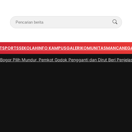
T
SPORTS
SEKOLAH
INFO KAMPUS
GALERI
KOMUNITAS
MANCANEG
lih Mundur, Pemkot Godok Pengganti dan Dirut Beri Penjelasan
|
#3 