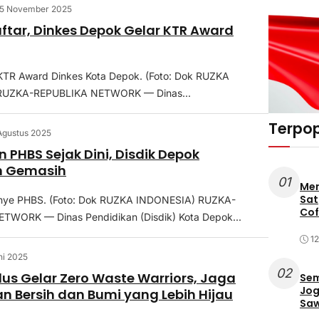
5 November 2025
ftar, Dinkes Depok Gelar KTR Award
 KTR Award Dinkes Kota Depok. (Foto: Dok RUZKA
RUZKA-REPUBLIKA NETWORK — Dinas...
Terpop
Agustus 2025
PHBS Sejak Dini, Disdik Depok
n Gemasih
01
Mer
Sat
nye PHBS. (Foto: Dok RUZKA INDONESIA) RUZKA-
Cof
TWORK — Dinas Pendidikan (Disdik) Kota Depok...
12
ni 2025
02
Plus Gelar Zero Waste Warriors, Jaga
Sem
Jog
n Bersih dan Bumi yang Lebih Hijau
Saw