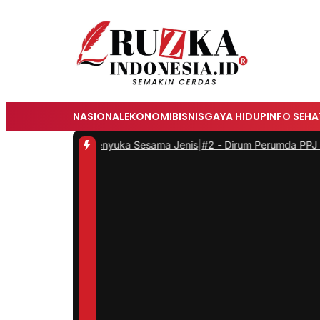
NASIONAL
EKONOMI
BISNIS
GAYA HIDUP
INFO SEHA
epok Diduga Penyuka Sesama Jenis
|
#2 -
Dirum Perumda PPJ Bogor Pi