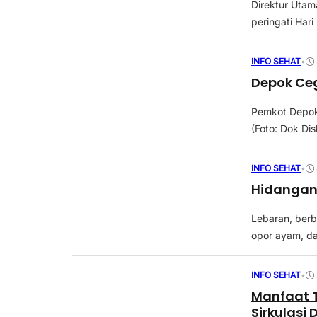
Direktur Utam
peringati Har
INFO SEHAT
•
Depok Ceg
Pemkot Depok 
(Foto: Dok D
INFO SEHAT
•
Hidangan 
Lebaran, berba
opor ayam, dan
INFO SEHAT
•
Manfaat 
Sirkulasi