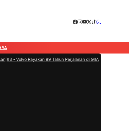
ARA
-
Volvo Rayakan 99 Tahun Perjalanan di GIIAS 2026
|
#4 -
Pidsus Kej