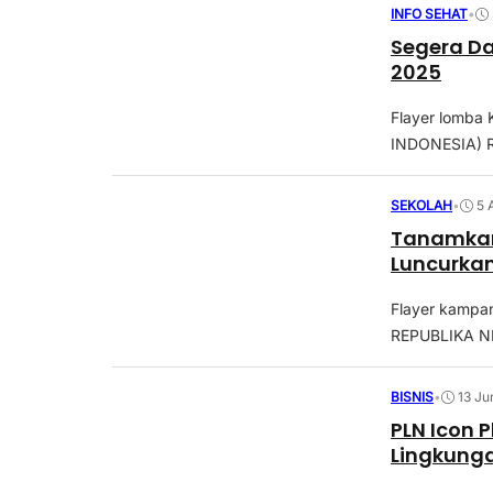
INFO SEHAT
•
Segera Da
2025
Flayer lomba
INDONESIA) 
SEKOLAH
•
5 
Tanamkan 
Luncurka
Flayer kampa
REPUBLIKA NE
BISNIS
•
13 Ju
PLN Icon 
Lingkunga