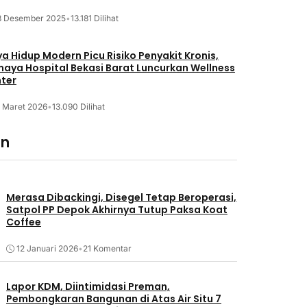
8 Desember 2025
•
13.181 Dilihat
a Hidup Modern Picu Risiko Penyakit Kronis,
maya Hospital Bekasi Barat Luncurkan Wellness
ter
2 Maret 2026
•
13.090 Dilihat
an
Merasa Dibackingi, Disegel Tetap Beroperasi,
Satpol PP Depok Akhirnya Tutup Paksa Koat
Coffee
12 Januari 2026
•
21 Komentar
Lapor KDM, Diintimidasi Preman,
Pembongkaran Bangunan di Atas Air Situ 7