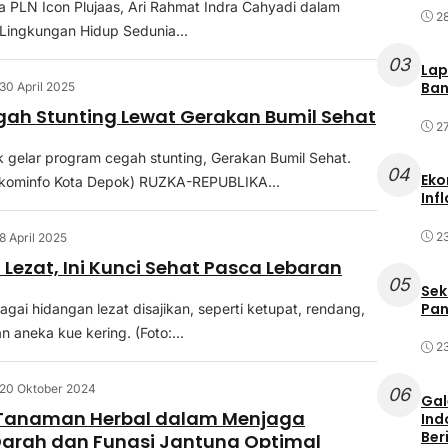
a PLN Icon Plujaas, Ari Rahmat Indra Cahyadi dalam
2
i Lingkungan Hidup Sedunia...
03
Lap
Ban
30 April 2025
ah Stunting Lewat Gerakan Bumil Sehat
2
gelar program cegah stunting, Gerakan Bumil Sehat.
04
Eko
iskominfo Kota Depok) RUZKA-REPUBLIKA...
Inf
2
8 April 2025
Lezat, Ini Kunci Sehat Pasca Lebaran
05
Sek
Pan
gai hidangan lezat disajikan, seperti ketupat, rendang,
 aneka kue kering. (Foto:...
2
20 Oktober 2024
06
Gal
Tanaman Herbal dalam Menjaga
Ind
Ber
 Darah dan Fungsi Jantung Optimal