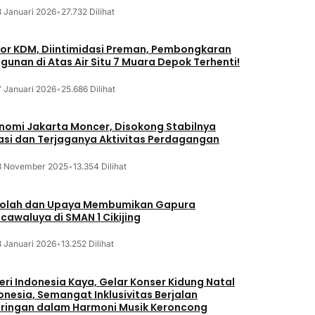
8 Januari 2026
•
27.732 Dilihat
or KDM, Diintimidasi Preman, Pembongkaran
gunan di Atas Air Situ 7 Muara Depok Terhenti!
7 Januari 2026
•
25.686 Dilihat
nomi Jakarta Moncer, Disokong Stabilnya
lasi dan Terjaganya Aktivitas Perdagangan
3 November 2025
•
13.354 Dilihat
olah dan Upaya Membumikan Gapura
cawaluya di SMAN 1 Cikijing
3 Januari 2026
•
13.252 Dilihat
eri Indonesia Kaya, Gelar Konser Kidung Natal
onesia, Semangat Inklusivitas Berjalan
iringan dalam Harmoni Musik Keroncong