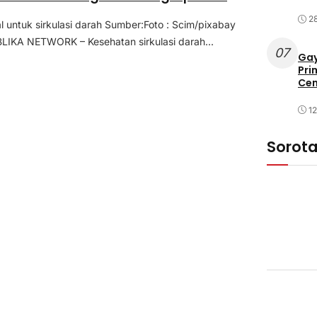
2
 untuk sirkulasi darah Sumber:Foto : Scim/pixabay
IKA NETWORK – Kesehatan sirkulasi darah...
07
Gay
Pri
Cen
1
Sorot