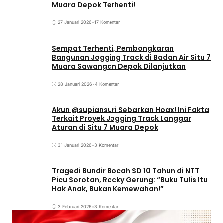
Muara Depok Terhenti!
27 Januari 2026
•
17 Komentar
Sempat Terhenti, Pembongkaran
Bangunan Jogging Track di Badan Air Situ 7
Muara Sawangan Depok Dilanjutkan
28 Januari 2026
•
4 Komentar
Akun @supiansuri Sebarkan Hoax! Ini Fakta
Terkait Proyek Jogging Track Langgar
Aturan di Situ 7 Muara Depok
31 Januari 2026
•
3 Komentar
Tragedi Bundir Bocah SD 10 Tahun di NTT
Picu Sorotan, Rocky Gerung: “Buku Tulis Itu
Hak Anak, Bukan Kemewahan!”
3 Februari 2026
•
3 Komentar