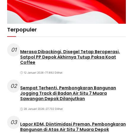
Terpopuler
01
Merasa Dibackingi, Disegel Tetap Beroperasi,
Satpol PP Depok Akhirnya Tutup Paksa Koat
Coffee
12 Januari 2026
•
77.892 Dilihat
02
Sempat Terhenti, Pembongkaran Bangunan
Jogging Track di Badan Air Situ 7 Muara
Sawangan Depok Dilanjutkan
28 Januari 2026
•
27.732 Dilihat
03
Lapor KDM, Diintimidasi Preman, Pembongkaran
Bangunan di Atas Air Situ 7 Muara Depok