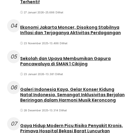
Terhenti!
27 Januari 2026
•
25.686 Dilihat
04
Ekonomi Jakarta Moncer, Disokong Stabilnya
Inflasi dan Terjaganya Aktivitas Perdagangan
23 November 2025
•
13.486 Dilihat
05
Sekolah dan Upaya Membumikan Gapura
Pancawaluya di SMAN 1 Cikijing
23 Januari 2026
•
13.381 Dilihat
06
Galeri Indonesia Kaya, Gelar Konser Kidung
Natal Indonesia, Semangat Inklusivitas Berjalan
Beriringan dalam Harmoni Musik Keroncong
28 Desember 2025
•
13.314 Dilihat
07
Gaya Hidup Modern Picu Risiko Penyakit Kronis,
Primaya Hospital Bekasi Barat Luncurkan