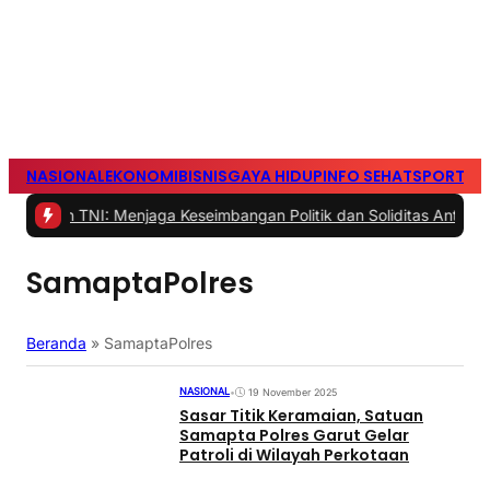
NASIONAL
EKONOMI
BISNIS
GAYA HIDUP
INFO SEHAT
SPORTS
S
TNI: Menjaga Keseimbangan Politik dan Soliditas Antarmatra
|
#2 
SamaptaPolres
Beranda
»
SamaptaPolres
NASIONAL
•
19 November 2025
Sasar Titik Keramaian, Satuan
Samapta Polres Garut Gelar
Patroli di Wilayah Perkotaan