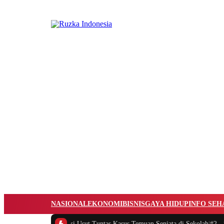
NASIONAL
EKONOMI
BISNIS
GAYA HIDUP
INFO SEH
#1 -
DPR Minta Polisi Usut Tuntas Kasus Temuan Senjata di Sekolah
|
#2 -
Si