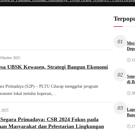
Terpopu
01
Mera
Dep
 Oktober 2025
12
esa UBSK Kewasen, Strategi Bangun Ekonomi
02
Sem
di B
ra Primadaya (S2P) – PLTU Cilacap menggelar program
28
onomi lokal melalui koperasi,...
03
Lap
i 2025
Bang
Segara Primadaya: CSR 2024 Fokus pada
an Masyarakat dan Pelestarian Lingkungan
27