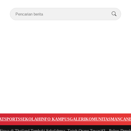
AT
SPORTS
SEKOLAH
INFO KAMPUS
GALERI
KOMUNITAS
MANCAN
swa di Thailand Tembaki Sekolahnya, Tujuh Orang Tewas
|
#3 -
Polres Depok T