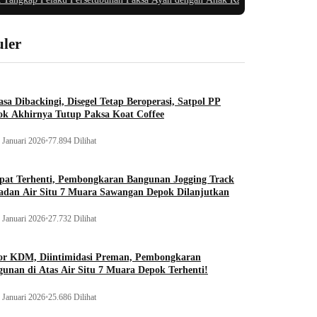
ler
sa Dibackingi, Disegel Tetap Beroperasi, Satpol PP
ok Akhirnya Tutup Paksa Koat Coffee
 Januari 2026
•
77.894 Dilihat
pat Terhenti, Pembongkaran Bangunan Jogging Track
adan Air Situ 7 Muara Sawangan Depok Dilanjutkan
 Januari 2026
•
27.732 Dilihat
or KDM, Diintimidasi Preman, Pembongkaran
unan di Atas Air Situ 7 Muara Depok Terhenti!
 Januari 2026
•
25.686 Dilihat