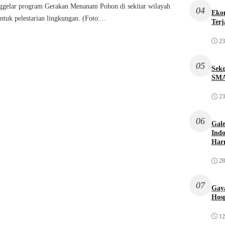
ggelar program Gerakan Menanam Pohon di sekitar wilayah
04
Ekon
tuk pelestarian lingkungan. (Foto:...
Terj
23
05
Sek
SMA
23
06
Gale
Indo
Har
28
07
Gaya
Hosp
12