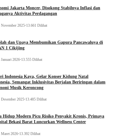
omi Jakarta Moncer, Disokong Stabilnya Inflasi dan
aganya Aktivitas Perdagangan
 November 2025
•
13.661 Dilihat
olah dan Upaya Membumikan Gapura Pancawaluya di
N 1 Cikijing
 Januari 2026
•
13.555 Dilihat
ri Indonesia Kaya, Gelar Konser Kidung Natal
nesia, Semangat Inklusivitas Berjalan Beriringan dalam
moni Musik Keroncong
 Desember 2025
•
13.485 Dilihat
 Hidup Modern Picu Risiko Penyakit Kronis, Primaya
ital Bekasi Barat Luncurkan Wellness Center
 Maret 2026
•
13.392 Dilihat