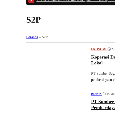
S2P
Beranda
»
S2P
•
27
EKONOMI
Koperasi D
Lokal
PT Sumber Sega
pemberdayaan ek
•
15 Me
BISNIS
PT Sumber 
Pemberdaya