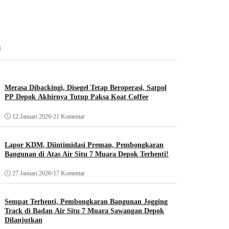
n
Merasa Dibackingi, Disegel Tetap Beroperasi, Satpol
PP Depok Akhirnya Tutup Paksa Koat Coffee
12 Januari 2026
•
21 Komentar
Lapor KDM, Diintimidasi Preman, Pembongkaran
Bangunan di Atas Air Situ 7 Muara Depok Terhenti!
27 Januari 2026
•
17 Komentar
Sempat Terhenti, Pembongkaran Bangunan Jogging
Track di Badan Air Situ 7 Muara Sawangan Depok
Dilanjutkan