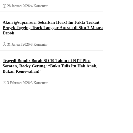
28 Januari 2026
•
4 Komentar
Akun @supiansuri Sebarkan Hoax! Ini Fakta Terkait
Proyek Jogging Track Langgar Aturan di Situ 7 Muara
Depok
31 Januari 2026
•
3 Komentar
Tragedi Bundir Bocah SD 10 Tahun di NTT Picu
Sorotan, Rocky Gerung: “Buku Tulis Itu Hak Anak,
Bukan Kemewahan!”
3 Februari 2026
•
3 Komentar