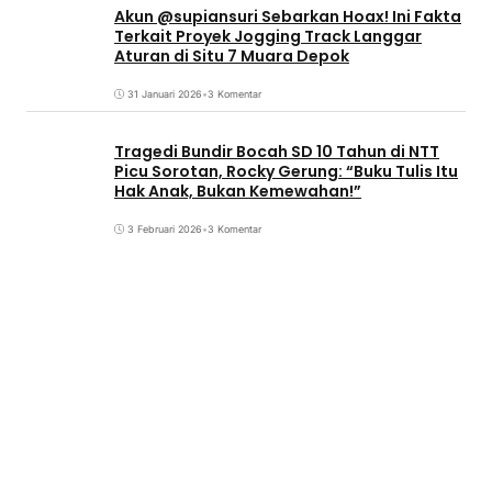
Akun @supiansuri Sebarkan Hoax! Ini Fakta
Terkait Proyek Jogging Track Langgar
Aturan di Situ 7 Muara Depok
31 Januari 2026
•
3 Komentar
Tragedi Bundir Bocah SD 10 Tahun di NTT
Picu Sorotan, Rocky Gerung: “Buku Tulis Itu
Hak Anak, Bukan Kemewahan!”
3 Februari 2026
•
3 Komentar