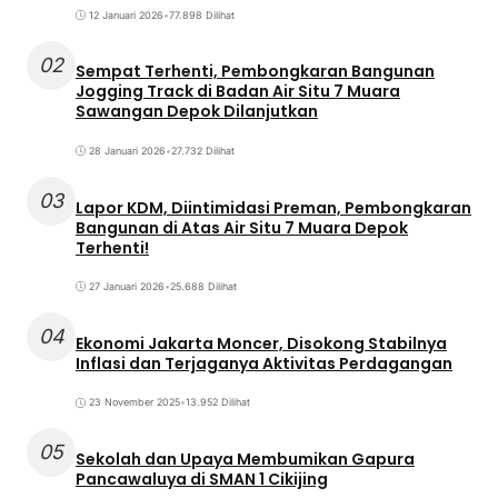
12 Januari 2026
•
77.898 Dilihat
02
Sempat Terhenti, Pembongkaran Bangunan
Jogging Track di Badan Air Situ 7 Muara
Sawangan Depok Dilanjutkan
28 Januari 2026
•
27.732 Dilihat
03
Lapor KDM, Diintimidasi Preman, Pembongkaran
Bangunan di Atas Air Situ 7 Muara Depok
Terhenti!
27 Januari 2026
•
25.688 Dilihat
04
Ekonomi Jakarta Moncer, Disokong Stabilnya
Inflasi dan Terjaganya Aktivitas Perdagangan
23 November 2025
•
13.952 Dilihat
05
Sekolah dan Upaya Membumikan Gapura
Pancawaluya di SMAN 1 Cikijing