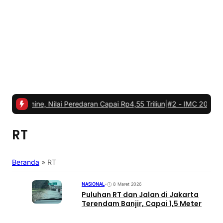
ne, Nilai Peredaran Capai Rp4,55 Triliun
|
#2 -
IMC 2026 Tegaskan K
RT
Beranda
»
RT
NASIONAL
•
8 Maret 2026
Puluhan RT dan Jalan di Jakarta
Terendam Banjir, Capai 1,5 Meter