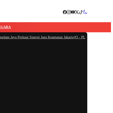
EGARA
m Jaya Perkuat Sinergi Jaga Keamanan Jakarta
|
#3 -
PLN Icon Plus Berikan Int