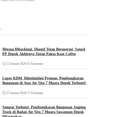
n
Merasa Dibackingi, Disegel Tetap Beroperasi, Satpol
PP Depok Akhirnya Tutup Paksa Koat Coffee
12 Januari 2026
•
21 Komentar
Lapor KDM, Diintimidasi Preman, Pembongkaran
Bangunan di Atas Air Situ 7 Muara Depok Terhenti!
27 Januari 2026
•
17 Komentar
Sempat Terhenti, Pembongkaran Bangunan Jogging
Track di Badan Air Situ 7 Muara Sawangan Depok
Dilanjutkan