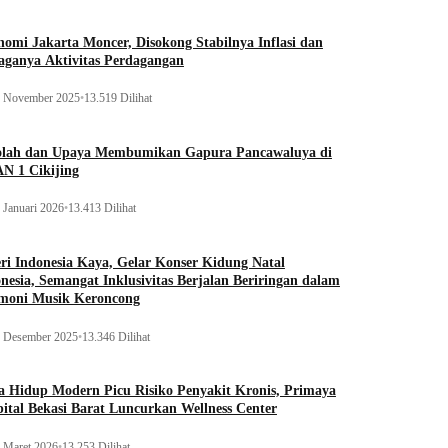
omi Jakarta Moncer, Disokong Stabilnya Inflasi dan
aganya Aktivitas Perdagangan
 November 2025
•
13.519 Dilihat
olah dan Upaya Membumikan Gapura Pancawaluya di
N 1 Cikijing
 Januari 2026
•
13.413 Dilihat
ri Indonesia Kaya, Gelar Konser Kidung Natal
nesia, Semangat Inklusivitas Berjalan Beriringan dalam
moni Musik Keroncong
 Desember 2025
•
13.346 Dilihat
 Hidup Modern Picu Risiko Penyakit Kronis, Primaya
ital Bekasi Barat Luncurkan Wellness Center
 Maret 2026
•
13.253 Dilihat