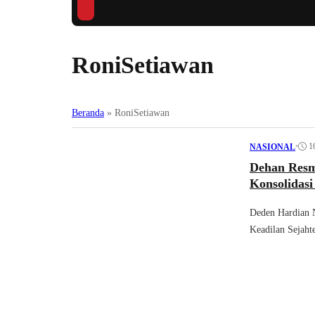
RoniSetiawan
Beranda
»
RoniSetiawan
•
1
NASIONAL
Dehan Resm
Konsolidasi
Deden Hardian 
Keadilan Sejaht