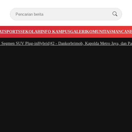
AT
SPORTS
SEKOLAH
INFO KAMPUS
GALERI
KOMUNITAS
MANCAN
gmen SUV Plug-inHybrid
|
#2 -
Dankorbrimob, Kapolda Metro Jaya, dan Pangda