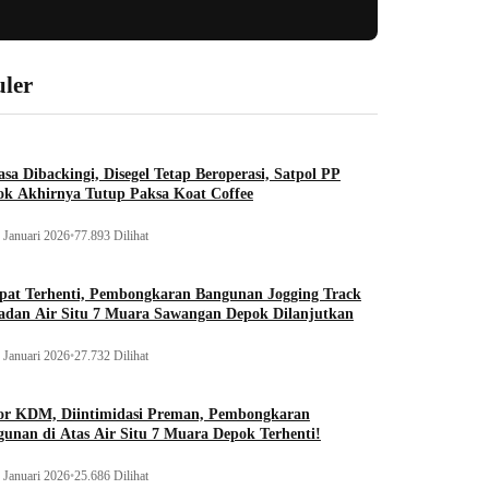
ler
sa Dibackingi, Disegel Tetap Beroperasi, Satpol PP
ok Akhirnya Tutup Paksa Koat Coffee
 Januari 2026
•
77.893 Dilihat
pat Terhenti, Pembongkaran Bangunan Jogging Track
adan Air Situ 7 Muara Sawangan Depok Dilanjutkan
 Januari 2026
•
27.732 Dilihat
or KDM, Diintimidasi Preman, Pembongkaran
unan di Atas Air Situ 7 Muara Depok Terhenti!
 Januari 2026
•
25.686 Dilihat