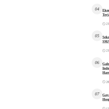
04
Ekon
Terj
23
05
Sek
SMA
23
06
Gale
Indo
Har
28
07
Gaya
Hosp
12