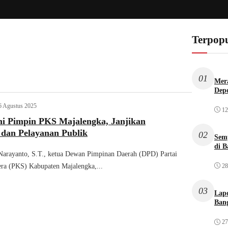
Terpopu
01
Mera
Dep
6 Agustus 2025
12
i Pimpin PKS Majalengka, Janjikan
 dan Pelayanan Publik
02
Sem
di B
Narayanto, S.T., ketua Dewan Pimpinan Daerah (DPD) Partai
28
era (PKS) Kabupaten Majalengka,...
03
Lap
Bang
27