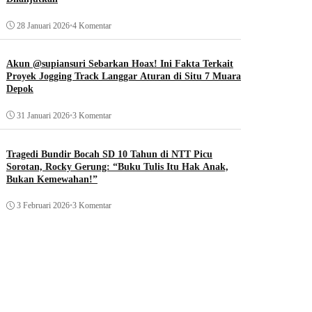
28 Januari 2026
•
4 Komentar
Akun @supiansuri Sebarkan Hoax! Ini Fakta Terkait
Proyek Jogging Track Langgar Aturan di Situ 7 Muara
Depok
31 Januari 2026
•
3 Komentar
Tragedi Bundir Bocah SD 10 Tahun di NTT Picu
Sorotan, Rocky Gerung: “Buku Tulis Itu Hak Anak,
Bukan Kemewahan!”
3 Februari 2026
•
3 Komentar