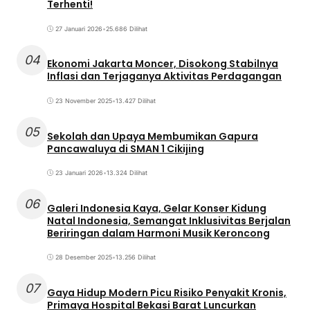
Terhenti!
27 Januari 2026
•
25.686 Dilihat
04
Ekonomi Jakarta Moncer, Disokong Stabilnya
Inflasi dan Terjaganya Aktivitas Perdagangan
23 November 2025
•
13.427 Dilihat
05
Sekolah dan Upaya Membumikan Gapura
Pancawaluya di SMAN 1 Cikijing
23 Januari 2026
•
13.324 Dilihat
06
Galeri Indonesia Kaya, Gelar Konser Kidung
Natal Indonesia, Semangat Inklusivitas Berjalan
Beriringan dalam Harmoni Musik Keroncong
28 Desember 2025
•
13.256 Dilihat
07
Gaya Hidup Modern Picu Risiko Penyakit Kronis,
Primaya Hospital Bekasi Barat Luncurkan