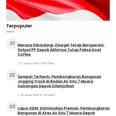
Terpopuler
01
Merasa Dibackingi, Disegel Tetap Beroperasi,
Satpol PP Depok Akhirnya Tutup Paksa Koat
Coffee
12 Januari 2026
•
77.891 Dilihat
02
Sempat Terhenti, Pembongkaran Bangunan
Jogging Track di Badan Air Situ 7 Muara
Sawangan Depok Dilanjutkan
28 Januari 2026
•
27.732 Dilihat
03
Lapor KDM, Diintimidasi Preman, Pembongkaran
Bangunan di Atas Air Situ 7 Muara Depok