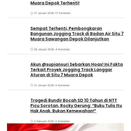
Muara Depok Terhenti!
27 Januari 2026
•
17 Komentar
Sempat Terhenti, Pembongkaran
Bangunan Jogging Track di Badan Air Situ 7
Muara Sawangan Depok Dilanjutkan
28 Januari 2026
•
4 Komentar
Akun @supiansuri Sebarkan Hoax! Ini Fakta
Terkait Proyek Jogging Track Langgar
Aturan di Situ 7 Muara Depok
31 Januari 2026
•
3 Komentar
Tragedi Bundir Bocah SD 10 Tahun di NTT
Picu Sorotan, Rocky Gerung: “Buku Tulis Itu
Hak Anak, Bukan Kemewahan!”
3 Februari 2026
•
3 Komentar