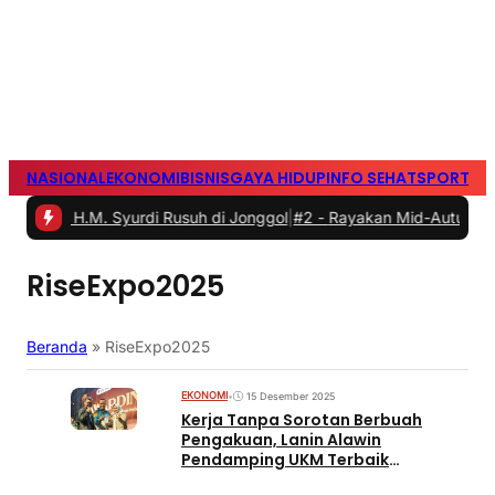
NASIONAL
EKONOMI
BISNIS
GAYA HIDUP
INFO SEHAT
SPORTS
S
H.M. Syurdi Rusuh di Jonggol
|
#2 -
Rayakan Mid-Autumn Festival de
RiseExpo2025
Beranda
»
RiseExpo2025
EKONOMI
•
15 Desember 2025
Kerja Tanpa Sorotan Berbuah
Pengakuan, Lanin Alawin
Pendamping UKM Terbaik
Perwakilan Kabupaten Bekasi