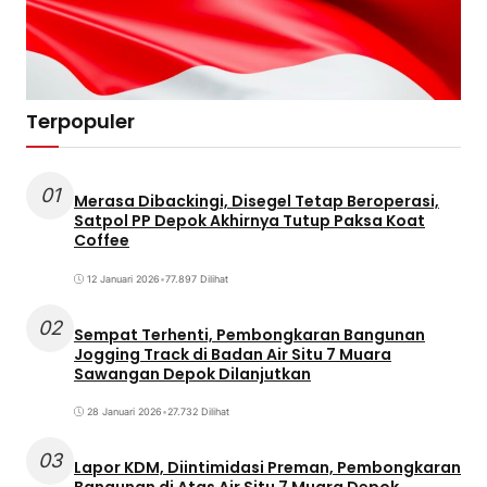
Terpopuler
01
Merasa Dibackingi, Disegel Tetap Beroperasi,
Satpol PP Depok Akhirnya Tutup Paksa Koat
Coffee
12 Januari 2026
•
77.897 Dilihat
02
Sempat Terhenti, Pembongkaran Bangunan
Jogging Track di Badan Air Situ 7 Muara
Sawangan Depok Dilanjutkan
28 Januari 2026
•
27.732 Dilihat
03
Lapor KDM, Diintimidasi Preman, Pembongkaran
Bangunan di Atas Air Situ 7 Muara Depok