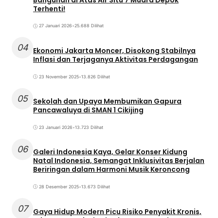
Terhenti!
27 Januari 2026
•
25.688 Dilihat
04
Ekonomi Jakarta Moncer, Disokong Stabilnya
Inflasi dan Terjaganya Aktivitas Perdagangan
23 November 2025
•
13.826 Dilihat
05
Sekolah dan Upaya Membumikan Gapura
Pancawaluya di SMAN 1 Cikijing
23 Januari 2026
•
13.723 Dilihat
06
Galeri Indonesia Kaya, Gelar Konser Kidung
Natal Indonesia, Semangat Inklusivitas Berjalan
Beriringan dalam Harmoni Musik Keroncong
28 Desember 2025
•
13.673 Dilihat
07
Gaya Hidup Modern Picu Risiko Penyakit Kronis,