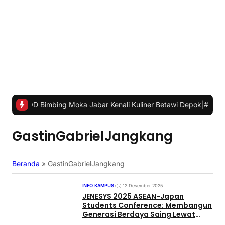
bing Moka Jabar Kenali Kuliner Betawi Depok
|
#3 -
Meriahkan Dir
GastinGabrielJangkang
Beranda
»
GastinGabrielJangkang
INFO KAMPUS
•
12 Desember 2025
JENESYS 2025 ASEAN-Japan
Students Conference: Membangun
Generasi Berdaya Saing Lewat
Ruang Pembelajaran Berkualitas