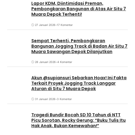
Lapor KDM, Diintimidasi Preman,
Pembongkaran Bangunan di Atas Air Situ 7
Muara Depok Terhenti!
27 Januari 2026
•
17 Komentar
Sempat Terhenti, Pembongkaran
Bangunan Jogging Track di Badan Air Situ 7
Muara Sawangan Depok Dilanjutkan
28 Januari 2026
•
4 Komentar
Akun @supiansuri Sebarkan Hoax! Ini Fakta
Terkait Proyek Jogging Track Langgar
Aturan di Situ 7 Muara Depok
31 Januari 2026
•
3 Komentar
Tragedi Bundir Bocah SD 10 Tahun di NTT
Picu Sorotan, Rocky Gerung: “Buku Tulis Itu
Hak Anak, Bukan Kemewahan!”