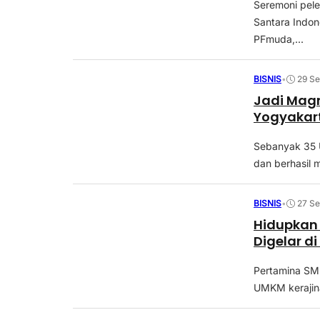
Seremoni pel
Santara Indon
PFmuda,...
BISNIS
•
29 S
Jadi Magn
Yogyakart
Sebanyak 35 
dan berhasil 
BISNIS
•
27 S
Hidupkan
Digelar d
Pertamina SM
UMKM kerajina