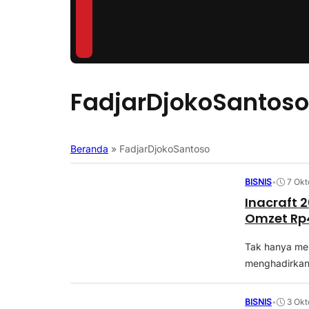
FadjarDjokoSantoso
Beranda
»
FadjarDjokoSantoso
BISNIS
•
7 Okt
Inacraft 
Omzet Rp4
Tak hanya me
menghadirkan 
BISNIS
•
3 Okt