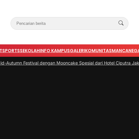
T
SPORTS
SEKOLAH
INFO KAMPUS
GALERI
KOMUNITAS
MANCANEG
tival dengan Mooncake Spesial dari Hotel Ciputra Jakarta
|
#3 -
Bu