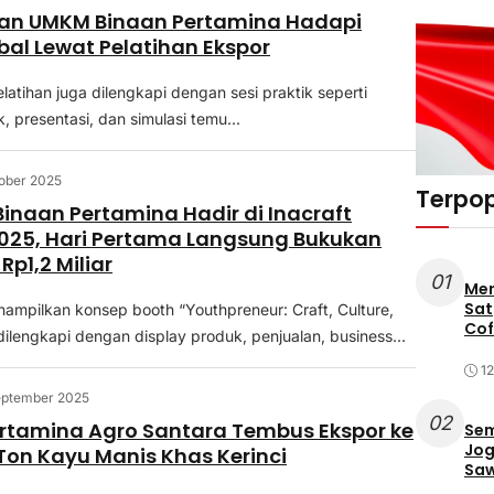
an UMKM Binaan Pertamina Hadapi
bal Lewat Pelatihan Ekspor
pelatihan juga dilengkapi dengan sesi praktik seperti
, presentasi, dan simulasi temu...
ober 2025
Terpop
inaan Pertamina Hadir di Inacraft
025, Hari Pertama Langsung Bukukan
Rp1,2 Miliar
01
Mer
Sat
ampilkan konsep booth “Youthpreneur: Craft, Culture,
Cof
dilengkapi dengan display produk, penjualan, business...
12
eptember 2025
02
rtamina Agro Santara Tembus Ekspor ke
Sem
Jog
 Ton Kayu Manis Khas Kerinci
Saw