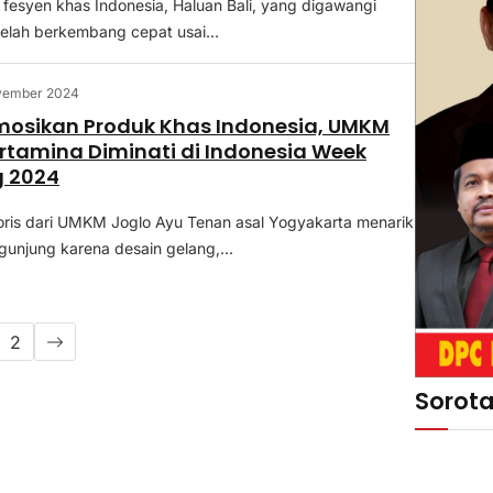
fesyen khas Indonesia, Haluan Bali, yang digawangi
telah berkembang cepat usai...
vember 2024
mosikan Produk Khas Indonesia, UMKM
rtamina Diminati di Indonesia Week
 2024
ris dari UMKM Joglo Ayu Tenan asal Yogyakarta menarik
gunjung karena desain gelang,...
2
Sorot