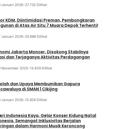
8 Januari 2026
•
27.732 Dilihat
or KDM, Diintimidasi Preman, Pembongkaran
gunan di Atas Air Situ 7 Muara Depok Terhenti!
7 Januari 2026
•
25.686 Dilihat
nomi Jakarta Moncer, Disokong Stabilnya
lasi dan Terjaganya Aktivitas Perdagangan
3 November 2025
•
13.409 Dilihat
olah dan Upaya Membumikan Gapura
cawaluya di SMAN 1 Cikijing
3 Januari 2026
•
13.306 Dilihat
eri Indonesia Kaya, Gelar Konser Kidung Natal
onesia, Semangat Inklusivitas Berjalan
iringan dalam Harmoni Musik Keroncong