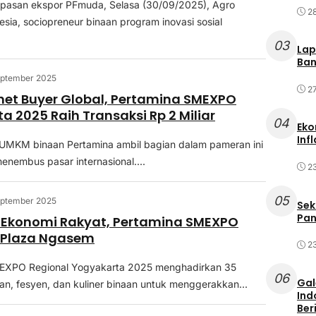
epasan ekspor PFmuda, Selasa (30/09/2025), Agro
2
esia, sociopreneur binaan program inovasi sosial
03
Lap
Ban
eptember 2025
2
et Buyer Global, Pertamina SMEXPO
a 2025 Raih Transaksi Rp 2 Miliar
04
Eko
Inf
UMKM binaan Pertamina ambil bagian dalam pameran ini
menembus pasar internasional....
2
05
eptember 2025
Sek
Pan
 Ekonomi Rakyat, Pertamina SMEXPO
i Plaza Ngasem
2
EXPO Regional Yogyakarta 2025 menghadirkan 35
06
Gal
n, fesyen, dan kuliner binaan untuk menggerakkan...
Ind
Ber