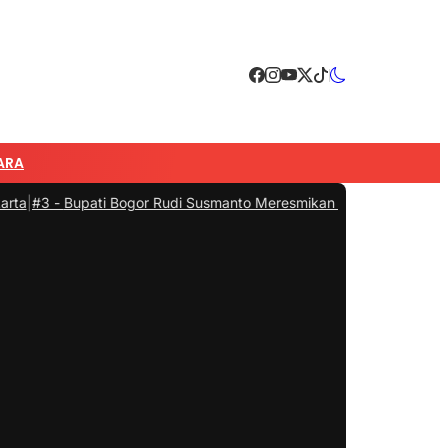
ARA
pati Bogor Rudi Susmanto Meresmikan Pasar Hewan Jonggol, Jadi P