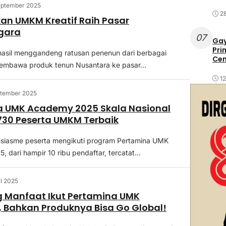
eptember 2025
2
n UMKM Kreatif Raih Pasar
gara
07
Gay
Pri
hasil menggandeng ratusan penenun dari berbagai
Cen
embawa produk tenun Nusantara ke pasar...
1
ptember 2025
a UMK Academy 2025 Skala Nasional
730 Peserta UMKM Terbaik
usiasme peserta mengikuti program Pertamina UMK
 dari hampir 10 ribu pendaftar, tercatat...
il 2025
 Manfaat Ikut Pertamina UMK
Bahkan Produknya Bisa Go Global!