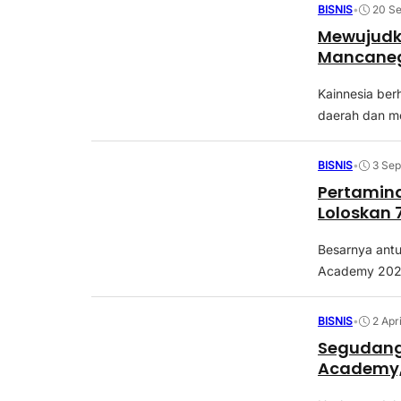
BISNIS
•
20 S
Mewujudka
Mancane
Kainnesia ber
daerah dan m
BISNIS
•
3 Se
Pertamin
Loloskan 
Besarnya ant
Academy 2025,
BISNIS
•
2 Apr
Segudang
Academy, 