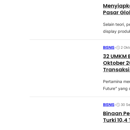
Menyiapk
Pasar Glo
Selain teori, 
display produk
BISNIS
•
2 Okt
32 UMKM B
Oktober 2
Transaksi 
Pertamina men
Future” yang 
BISNIS
•
30 S
Binaan Pe
Turki 10,4