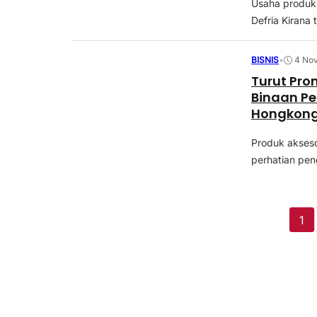
Usaha produk 
Defria Kirana 
BISNIS
•
4 No
Turut Pro
Binaan Pe
Hongkong
Produk akseso
perhatian pen
1