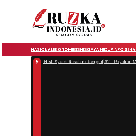
NASIONAL
EKONOMI
BISNIS
GAYA HIDUP
INFO SEHA
 Jalan H.M. Syurdi Rusuh di Jonggol
|
#2 -
Rayakan Mid-Autumn Fes