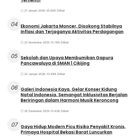
27 Januari 2026
•
25.688 Dilihat
04
Ekonomi Jakarta Moncer, Disokong Stabilnya
Inflasi dan Terjaganya Aktivitas Perdagangan
23 November 2025
•
13.789 Dilihat
05
Sekolah dan Upaya Membumikan Gapura
Pancawaluya di SMAN 1 Cikijing
23 Januari 2026
•
13.686 Dilihat
06
Galeri Indonesia Kaya, Gelar Konser Kidung
Natal Indonesia, Semangat Inklusivitas Berjalan
Beriringan dalam Harmoni Musik Keroncong
28 Desember 2025
•
13.628 Dilihat
07
Gaya Hidup Modern Picu Risiko Penyakit Kronis,
Primaya Hospital Bekasi Barat Luncurkan