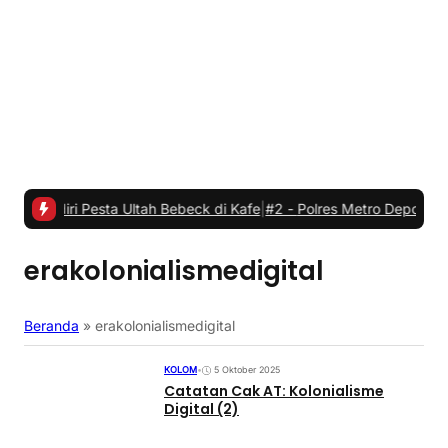
Pesta Ultah Bebeck di Kafe
|
#2 -
Polres Metro Depok dan Margo Cit
erakolonialismedigital
Beranda
»
erakolonialismedigital
KOLOM
•
5 Oktober 2025
Catatan Cak AT: Kolonialisme
Digital (2)