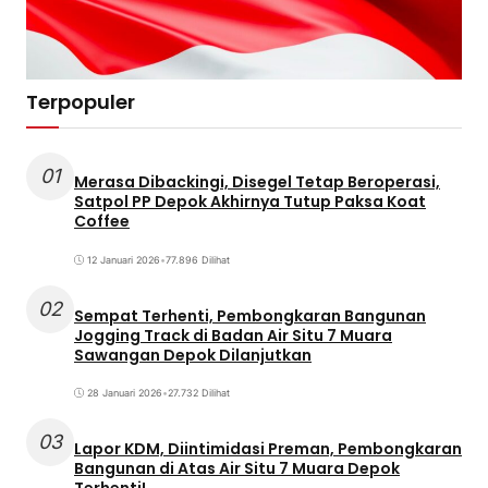
Terpopuler
01
Merasa Dibackingi, Disegel Tetap Beroperasi,
Satpol PP Depok Akhirnya Tutup Paksa Koat
Coffee
12 Januari 2026
•
77.896 Dilihat
02
Sempat Terhenti, Pembongkaran Bangunan
Jogging Track di Badan Air Situ 7 Muara
Sawangan Depok Dilanjutkan
28 Januari 2026
•
27.732 Dilihat
03
Lapor KDM, Diintimidasi Preman, Pembongkaran
Bangunan di Atas Air Situ 7 Muara Depok
Terhenti!