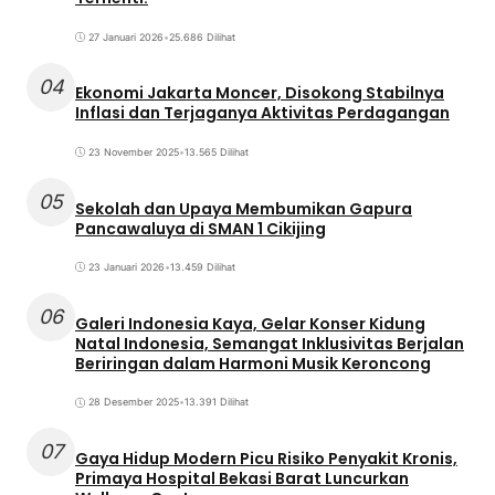
27 Januari 2026
•
25.686 Dilihat
04
Ekonomi Jakarta Moncer, Disokong Stabilnya
Inflasi dan Terjaganya Aktivitas Perdagangan
23 November 2025
•
13.565 Dilihat
05
Sekolah dan Upaya Membumikan Gapura
Pancawaluya di SMAN 1 Cikijing
23 Januari 2026
•
13.459 Dilihat
06
Galeri Indonesia Kaya, Gelar Konser Kidung
Natal Indonesia, Semangat Inklusivitas Berjalan
Beriringan dalam Harmoni Musik Keroncong
28 Desember 2025
•
13.391 Dilihat
07
Gaya Hidup Modern Picu Risiko Penyakit Kronis,
Primaya Hospital Bekasi Barat Luncurkan