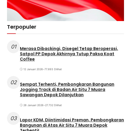
Terpopuler
01
Merasa Dibackingi, Disegel Tetap Beroperasi,
Satpol PP Depok Akhirnya Tutup Paksa Koat
Coffee
12 Januari 2026
•
77.893 Dilihat
02
Sempat Terhenti, Pembongkaran Bangunan
Jogging Track di Badan Air Situ 7 Muara
Sawangan Depok Dilanjutkan
28 Januari 2026
•
27.732 Dilihat
03
Lapor KDM, Diintimidasi Preman, Pembongkaran
Bangunan di Atas Air Situ 7 Muara Depok
Terhenti!