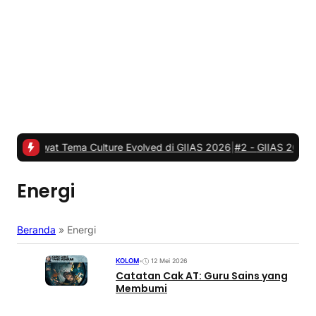
t Tema Culture Evolved di GIIAS 2026
|
#2 -
GIIAS 2026, JETOUR Re
Energi
Beranda
»
Energi
KOLOM
•
12 Mei 2026
Catatan Cak AT: Guru Sains yang
Membumi