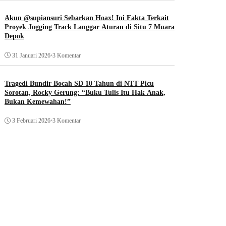
Akun @supiansuri Sebarkan Hoax! Ini Fakta Terkait
Proyek Jogging Track Langgar Aturan di Situ 7 Muara
Depok
31 Januari 2026
•
3 Komentar
Tragedi Bundir Bocah SD 10 Tahun di NTT Picu
Sorotan, Rocky Gerung: “Buku Tulis Itu Hak Anak,
Bukan Kemewahan!”
3 Februari 2026
•
3 Komentar