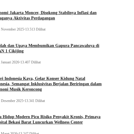
omi Jakarta Moncer, Disokong Stabilnya Inflasi dan
aganya Aktivitas Perdagangan
 November 2025
•
13.513 Dilihat
olah dan Upaya Membumikan Gapura Pancawaluya di
N 1 Cikijing
 Januari 2026
•
13.407 Dilihat
ri Indonesia Kaya, Gelar Konser Kidung Natal
nesia, Semangat Inklusivitas Berjalan Beriringan dalam
moni Musik Keroncong
 Desember 2025
•
13.341 Dilihat
 Hidup Modern Picu Risiko Penyakit Kronis, Primaya
ital Bekasi Barat Luncurkan Wellness Center
 Maret 2026
•
13.247 Dilihat