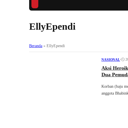
EllyEpendi
Beranda
»
EllyEpendi
•
2
NASIONAL
Aksi Heroi
Dua Pemuda
Korban (baju me
anggota Bhabink