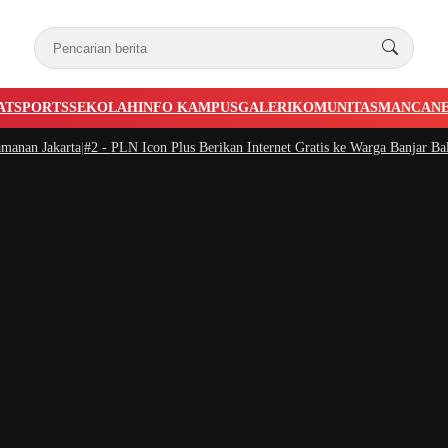
AT
SPORTS
SEKOLAH
INFO KAMPUS
GALERI
KOMUNITAS
MANCAN
an Jakarta
|
#2 -
PLN Icon Plus Berikan Internet Gratis ke Warga Banjar Bali
|
#3