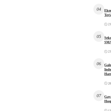
04
Ekon
Terj
23
05
Sek
SMA
23
06
Gale
Indo
Har
28
07
Gaya
Hosp
12