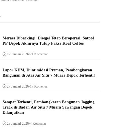
n
Merasa Dibackingi, Disegel Tetap Beroperasi, Satpol
PP Depok Akhirnya Tutup Paksa Koat Coffee
12 Januari 2026
•
21 Komentar
Lapor KDM, Diintimidasi Preman, Pembongkaran
Bangunan di Atas Air Situ 7 Muara Depok Terhenti!
27 Januari 2026
•
17 Komentar
Sempat Terhenti, Pembongkaran Bangunan Jogging
Track di Badan Air Situ 7 Muara Sawangan Depok
Dilanjutkan
28 Januari 2026
•
4 Komentar