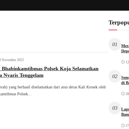
Terpopu
01
Mera
Dep
0 November 2025
12
k Bhabinkamtibmas Polsek Koja Selamatkan
 Nyaris Tenggelam
02
Sem
di B
rah) yang berhasil diselamatkan dari arus deras Kali Kresek oleh
28
amtibmas Polsek...
03
Lap
Bang
27