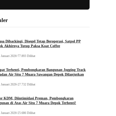
ler
sa Dibackingi, Disegel Tetap Beroperasi, Satpol PP
ok Akhirnya Tutup Paksa Koat Coffee
 Januari 2026
•
77.893 Dilihat
pat Terhenti, Pembongkaran Bangunan Jogging Track
adan Air Situ 7 Muara Sawangan Depok Dilanjutkan
 Januari 2026
•
27.732 Dilihat
or KDM, Diintimidasi Preman, Pembongkaran
unan di Atas Air Situ 7 Muara Depok Terhenti!
 Januari 2026
•
25.686 Dilihat