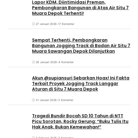
Lapor KDM, Diintimidasi Preman,
Pembongkaran Bangunan di Atas Air Situ 7
Muara Depok Terhenti!
27 Januari 2026
•
17 Komentar
Sempat Terhenti, Pembongkaran
Bangunan Jogging Track di Badan Air Situ 7
Muara Sawangan Depok Dilanjutkan
28 Januari 2026
•
4 Komentar
Akun @supiansuri Sebarkan Hoax! Ini Fakta
Terkait Proyek Jogging Track Langgar
Aturan di Situ 7 Muara Depok
31 Januari 2026
•
3 Komentar
Tragedi Bundir Bocah SD 10 Tahun di NTT
Picu Sorotan, Rocky Gerung: “Buku Tulis Itu
Hak Anak, Bukan Kemewahan!”
3 Februari 2026
•
3 Komentar