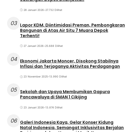
28 Januari 2026
•
27.732 Dilihat
03
Lapor KDM, Diintimidasi Preman, Pembongkaran
Bangunan di Atas Air Situ 7 Muara Depok
Terhenti!
27 Januari 2026
•
25.688 Dilihat
04
Ekonomi Jakarta Moncer, Disokong Stabilnya
Inflasi dan Terjaganya Aktivitas Perdagangan
23 November 2025
•
13.990 Dilihat
05
Sekolah dan Upaya Membumikan Gapura
Pancawaluya di SMAN 1 Cikijing
23 Januari 2026
•
13.874 Dilihat
06
Galeri Indonesia Kaya, Gelar Konser Kidung
Natal Indonesia, Semangat Inklusivitas Berjalan