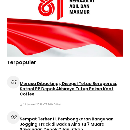
Terpopuler
01
Merasa Dibackingi, Disegel Tetap Beroperasi,
Satpol PP Depok Akhirnya Tutup Paksa Koat
Coffee
12 Januari 2026
•
77.900 Dilihat
02
Sempat Terhenti, Pembongkaran Bangunan
Jogging Track di Badan Air Situ 7 Muara
Sawangan Depok Dilanjutkan