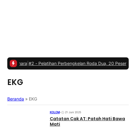
n Umara
|
#2 -
Pelatihan Perbengkelan Roda Dua, 20 Peserta Langsun
EKG
Beranda
»
EKG
KOLOM
•
21 Juni 2025
Catatan Cak AT: Patah Hati Bawa
Mati