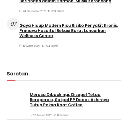
Beriringan dalam Harmoni Musik Keroncong
28 Desember 2025
•
13.813 Dilihat
07
Gaya Hidup Modern Picu Risiko Penyakit Kronis,
Primaya Hospital Bekasi Barat Luncurkan
Wellness Center
12 Maret 2026
•
13.724 Dilihat
Sorotan
Merasa Dibackingi, Disegel Tetap
Beroperasi, Satpol PP Depok Akhirnya
Tutup Paksa Koat Coffee
12 Januari 2026
•
21 Komentar