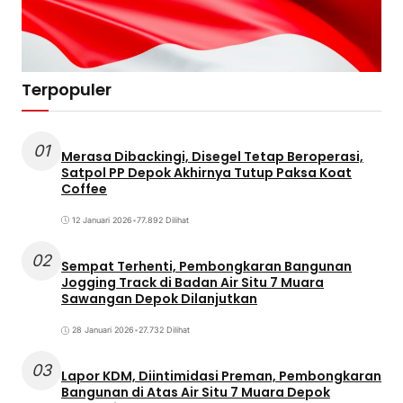
Terpopuler
01
Merasa Dibackingi, Disegel Tetap Beroperasi,
Satpol PP Depok Akhirnya Tutup Paksa Koat
Coffee
12 Januari 2026
•
77.892 Dilihat
02
Sempat Terhenti, Pembongkaran Bangunan
Jogging Track di Badan Air Situ 7 Muara
Sawangan Depok Dilanjutkan
28 Januari 2026
•
27.732 Dilihat
03
Lapor KDM, Diintimidasi Preman, Pembongkaran
Bangunan di Atas Air Situ 7 Muara Depok