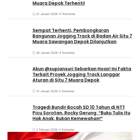
Muara Depok Terhenti!
27 Januari 2026
•
17 Komentar
Sempat Terhenti, Pembongkaran
Bangunan Jogging Track di Badan Air Situ 7
Muara Sawangan Depok Dilanjutkan
28 Januari 2026
•
4 Komentar
Akun @supiansuri Sebarkan Hoax! Ini Fakta
Terkait Proyek Jogging Track Langgar
Aturan di Situ 7 Muara Depok
31 Januari 2026
•
3 Komentar
Tragedi Bundir Bocah SD 10 Tahun di NTT
Picu Sorotan, Rocky Gerung: “Buku Tulis Itu
Hak Anak, Bukan Kemewahan!”
3 Februari 2026
•
3 Komentar