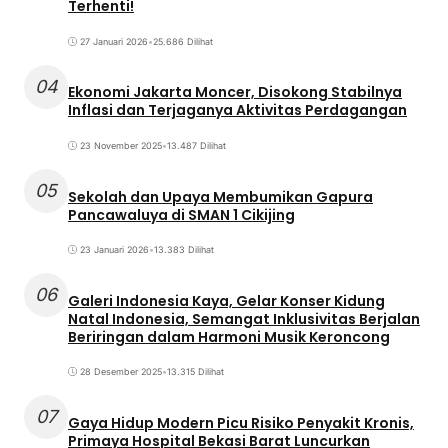
Terhenti!
27 Januari 2026
•
25.686 Dilihat
04
Ekonomi Jakarta Moncer, Disokong Stabilnya
Inflasi dan Terjaganya Aktivitas Perdagangan
23 November 2025
•
13.487 Dilihat
05
Sekolah dan Upaya Membumikan Gapura
Pancawaluya di SMAN 1 Cikijing
23 Januari 2026
•
13.383 Dilihat
06
Galeri Indonesia Kaya, Gelar Konser Kidung
Natal Indonesia, Semangat Inklusivitas Berjalan
Beriringan dalam Harmoni Musik Keroncong
28 Desember 2025
•
13.315 Dilihat
07
Gaya Hidup Modern Picu Risiko Penyakit Kronis,
Primaya Hospital Bekasi Barat Luncurkan