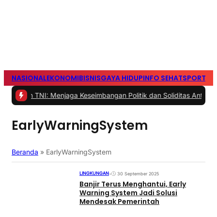
NASIONAL
EKONOMI
BISNIS
GAYA HIDUP
INFO SEHAT
SPORTS
S
NI: Menjaga Keseimbangan Politik dan Soliditas Antarmatra
|
#2 -
EarlyWarningSystem
Beranda
»
EarlyWarningSystem
LINGKUNGAN
•
30 September 2025
Banjir Terus Menghantui, Early
Warning System Jadi Solusi
Mendesak Pemerintah