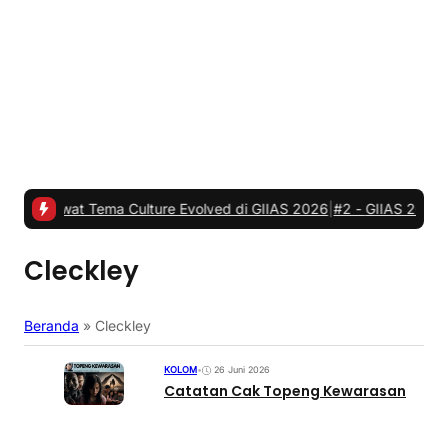
at Tema Culture Evolved di GIIAS 2026
|
#2 -
GIIAS 2026, JETOUR R
Cleckley
Beranda
»
Cleckley
KOLOM
•
26 Juni 2026
Catatan Cak Topeng Kewarasan