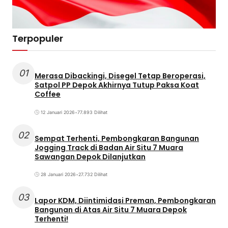
Terpopuler
01
Merasa Dibackingi, Disegel Tetap Beroperasi,
Satpol PP Depok Akhirnya Tutup Paksa Koat
Coffee
12 Januari 2026
•
77.893 Dilihat
02
Sempat Terhenti, Pembongkaran Bangunan
Jogging Track di Badan Air Situ 7 Muara
Sawangan Depok Dilanjutkan
28 Januari 2026
•
27.732 Dilihat
03
Lapor KDM, Diintimidasi Preman, Pembongkaran
Bangunan di Atas Air Situ 7 Muara Depok
Terhenti!