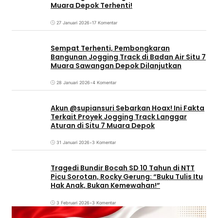
Muara Depok Terhenti!
27 Januari 2026
•
17 Komentar
Sempat Terhenti, Pembongkaran
Bangunan Jogging Track di Badan Air Situ 7
Muara Sawangan Depok Dilanjutkan
28 Januari 2026
•
4 Komentar
Akun @supiansuri Sebarkan Hoax! Ini Fakta
Terkait Proyek Jogging Track Langgar
Aturan di Situ 7 Muara Depok
31 Januari 2026
•
3 Komentar
Tragedi Bundir Bocah SD 10 Tahun di NTT
Picu Sorotan, Rocky Gerung: “Buku Tulis Itu
Hak Anak, Bukan Kemewahan!”
3 Februari 2026
•
3 Komentar