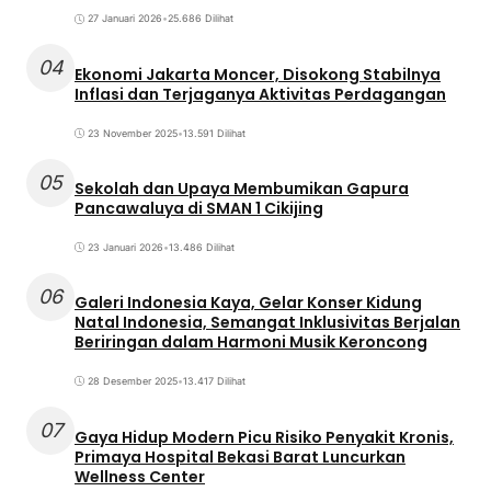
27 Januari 2026
•
25.686 Dilihat
04
Ekonomi Jakarta Moncer, Disokong Stabilnya
Inflasi dan Terjaganya Aktivitas Perdagangan
23 November 2025
•
13.591 Dilihat
05
Sekolah dan Upaya Membumikan Gapura
Pancawaluya di SMAN 1 Cikijing
23 Januari 2026
•
13.486 Dilihat
06
Galeri Indonesia Kaya, Gelar Konser Kidung
Natal Indonesia, Semangat Inklusivitas Berjalan
Beriringan dalam Harmoni Musik Keroncong
28 Desember 2025
•
13.417 Dilihat
07
Gaya Hidup Modern Picu Risiko Penyakit Kronis,
Primaya Hospital Bekasi Barat Luncurkan
Wellness Center