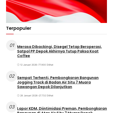
Terpopuler
01
Merasa Dibackingi, Disegel Tetap Beroperasi,
Satpol PP Depok Akhirnya Tutup Paksa Koat
Coffee
12 Januari 2026
•
77.900 Dilihat
02
Sempat Terhenti, Pembongkaran Bangunan
Jogging Track di Badan Air Situ 7 Muara
Sawangan Depok Dilanjutkan
28 Januari 2026
•
27.732 Dilihat
03
Lapor KDM, Diintimidasi Preman, Pembongkaran
Bangunan di Atas Air Situ 7 Muara Depok