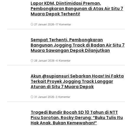
Lapor KDM, Diintimidasi Preman,
Pembongkaran Bangunan di Atas Air Situ 7
Muara Depok Terhenti!
27 Januari 2026
•
17 Komentar
Sempat Terhenti, Pembongkaran
Bangunan Jogging Track di Badan Air Situ 7
Muara Sawangan Depok Dilanjutkan
28 Januari 2026
•
4 Komentar
Akun @supiansuri Sebarkan Hoax! Ini Fakta
Terkait Proyek Jogging Track Langgar
Aturan di Situ 7 Muara Depok
31 Januari 2026
•
3 Komentar
Tragedi Bundir Bocah SD 10 Tahun di NTT
Picu Sorotan, Rocky Gerung: “Buku Tulis Itu
Hak Anak, Bukan Kemewahan!”