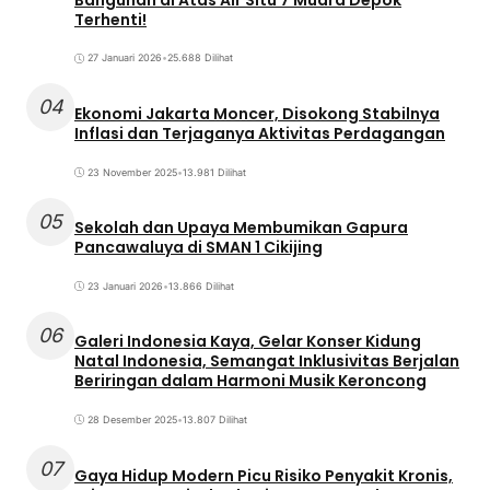
Terhenti!
27 Januari 2026
•
25.688 Dilihat
04
Ekonomi Jakarta Moncer, Disokong Stabilnya
Inflasi dan Terjaganya Aktivitas Perdagangan
23 November 2025
•
13.981 Dilihat
05
Sekolah dan Upaya Membumikan Gapura
Pancawaluya di SMAN 1 Cikijing
23 Januari 2026
•
13.866 Dilihat
06
Galeri Indonesia Kaya, Gelar Konser Kidung
Natal Indonesia, Semangat Inklusivitas Berjalan
Beriringan dalam Harmoni Musik Keroncong
28 Desember 2025
•
13.807 Dilihat
07
Gaya Hidup Modern Picu Risiko Penyakit Kronis,