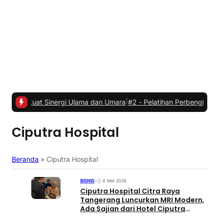
kuat Sinergi Ulama dan Umara
|
#2 -
Pelatihan Perbengkelan Roda Du
Ciputra Hospital
Beranda
»
Ciputra Hospital
BISNIS
•
6 Mei 2026
Ciputra Hospital Citra Raya
Tangerang Luncurkan MRI Modern,
Ada Sajian dari Hotel Ciputra
Jakarta