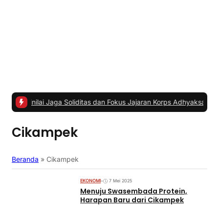
i Jaga Soliditas dan Fokus Jajaran Korps Adhyaksa
|
#2 -
Anggota K
Cikampek
Beranda
»
Cikampek
EKONOMI
•
7 Mei 2025
Menuju Swasembada Protein,
Harapan Baru dari Cikampek