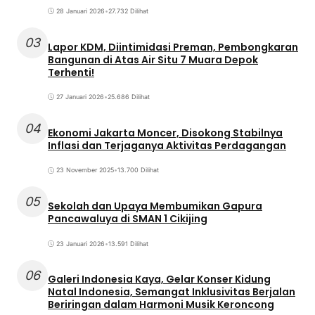
28 Januari 2026
•
27.732 Dilihat
03
Lapor KDM, Diintimidasi Preman, Pembongkaran
Bangunan di Atas Air Situ 7 Muara Depok
Terhenti!
27 Januari 2026
•
25.686 Dilihat
04
Ekonomi Jakarta Moncer, Disokong Stabilnya
Inflasi dan Terjaganya Aktivitas Perdagangan
23 November 2025
•
13.700 Dilihat
05
Sekolah dan Upaya Membumikan Gapura
Pancawaluya di SMAN 1 Cikijing
23 Januari 2026
•
13.591 Dilihat
06
Galeri Indonesia Kaya, Gelar Konser Kidung
Natal Indonesia, Semangat Inklusivitas Berjalan
Beriringan dalam Harmoni Musik Keroncong