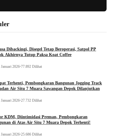
ler
sa Dibackingi, Disegel Tetap Beroperasi, Satpol PP
ok Akhirnya Tutup Paksa Koat Coffee
 Januari 2026
•
77.892 Dilihat
pat Terhenti, Pembongkaran Bangunan Jogging Track
adan Air Situ 7 Muara Sawangan Depok Dilanjutkan
 Januari 2026
•
27.732 Dilihat
or KDM, Diintimidasi Preman, Pembongkaran
unan di Atas Air Situ 7 Muara Depok Terhenti!
 Januari 2026
•
25.686 Dilihat