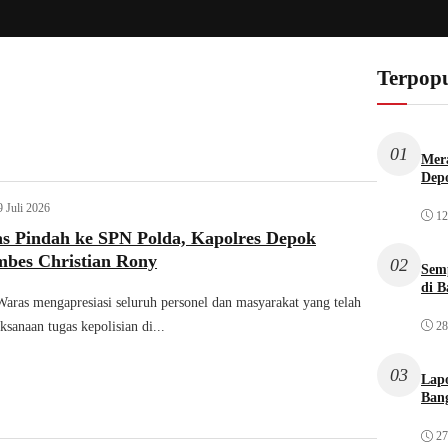
Terpopu
01
Mera
Dep
9 Juli 2026
12
s Pindah ke SPN Polda, Kapolres Depok
mbes Christian Rony
02
Sem
di B
ras mengapresiasi seluruh personel dan masyarakat yang telah
28
sanaan tugas kepolisian di...
03
Lap
Bang
27