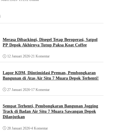
n
Merasa Dibackingi, Disegel Tetap Beroperasi, Satpol
PP Depok Akhirnya Tutup Paksa Koat Coffee
12 Januari 2026
•
21 Komentar
Lapor KDM, Diintimidasi Preman, Pembongkaran
Bangunan di Atas Air Situ 7 Muara Depok Terhenti!
27 Januari 2026
•
17 Komentar
Sempat Terhenti, Pembongkaran Bangunan Jogging
Track di Badan Air Situ 7 Muara Sawangan Depok
Dilanjutkan
28 Januari 2026
•
4 Komentar