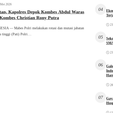
 Mei 2026
04
Ekon
atan, Kapolres Depok Kombes Abdul Waras
Terj
 Kombes Christian Rony Putra
23
A — Mabes Polri melakukan rotasi dan mutasi jabatan
tinggi (Pati) Polri....
05
Sek
SMA
23
06
Gale
Indo
Har
28
07
Gaya
Hosp
12