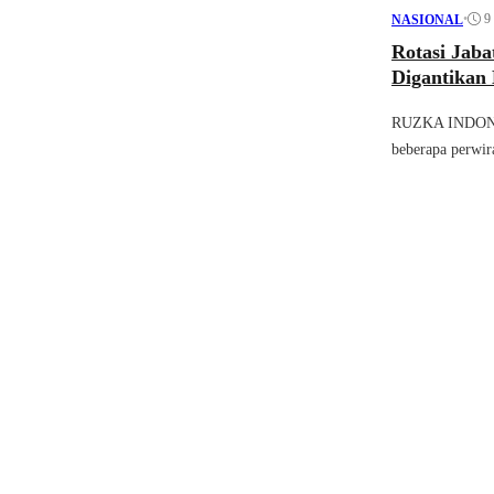
•
9
NASIONAL
Rotasi Jab
Digantikan
RUZKA INDONESI
beberapa perwira 