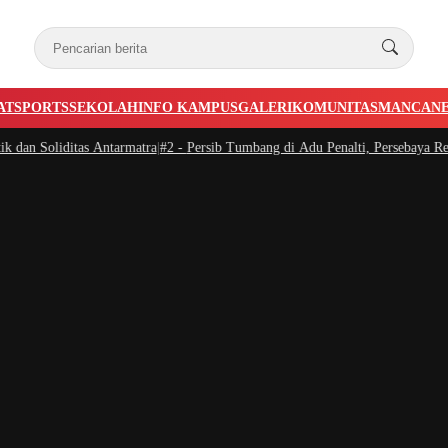
AT
SPORTS
SEKOLAH
INFO KAMPUS
GALERI
KOMUNITAS
MANCAN
 Soliditas Antarmatra
|
#2 -
Persib Tumbang di Adu Penalti, Persebaya Rebut P