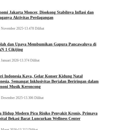
omi Jakarta Moncer, Disokong Stabilnya Inflasi dan
aganya Aktivitas Perdagangan
 November 2025
•
13.478 Dilihat
olah dan Upaya Membumikan Gapura Pancawaluya di
N 1 Cikijing
 Januari 2026
•
13.374 Dilihat
ri Indonesia Kaya, Gelar Konser Kidung Natal
nesia, Semangat Inklusivitas Berjalan Beriringan dalam
moni Musik Keroncong
 Desember 2025
•
13.306 Dilihat
 Hidup Modern Picu Risiko Penyakit Kronis, Primaya
ital Bekasi Barat Luncurkan Wellness Center
 Maret 2026
•
13.212 Dilihat