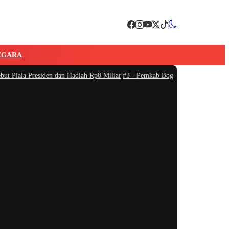
EGARA
iala Presiden dan Hadiah Rp8 Miliar
|
#3 -
Pemkab Bogor Resmi Menetapkan Na