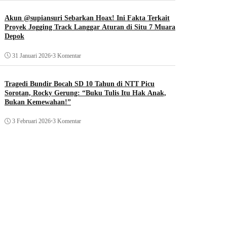
Akun @supiansuri Sebarkan Hoax! Ini Fakta Terkait
Proyek Jogging Track Langgar Aturan di Situ 7 Muara
Depok
31 Januari 2026
•
3 Komentar
Tragedi Bundir Bocah SD 10 Tahun di NTT Picu
Sorotan, Rocky Gerung: “Buku Tulis Itu Hak Anak,
Bukan Kemewahan!”
3 Februari 2026
•
3 Komentar