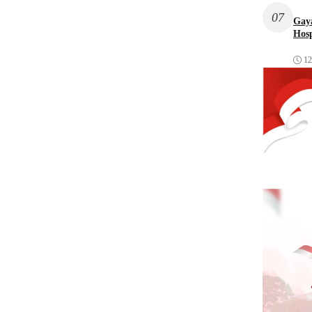
07
Gaya
Hosp
12