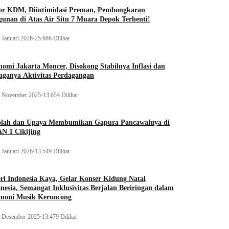
or KDM, Diintimidasi Preman, Pembongkaran
unan di Atas Air Situ 7 Muara Depok Terhenti!
 Januari 2026
•
25.686 Dilihat
omi Jakarta Moncer, Disokong Stabilnya Inflasi dan
aganya Aktivitas Perdagangan
 November 2025
•
13.654 Dilihat
olah dan Upaya Membumikan Gapura Pancawaluya di
N 1 Cikijing
 Januari 2026
•
13.549 Dilihat
ri Indonesia Kaya, Gelar Konser Kidung Natal
nesia, Semangat Inklusivitas Berjalan Beriringan dalam
moni Musik Keroncong
 Desember 2025
•
13.479 Dilihat