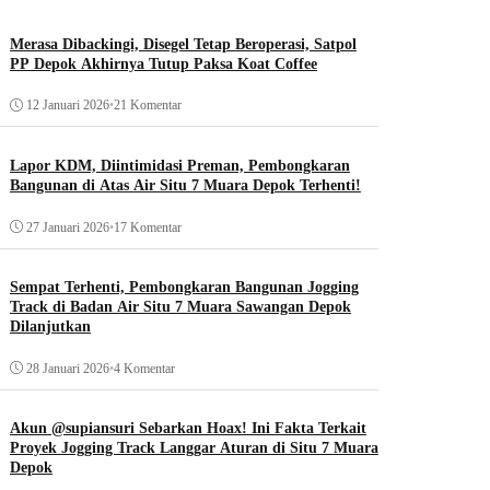
Merasa Dibackingi, Disegel Tetap Beroperasi, Satpol
PP Depok Akhirnya Tutup Paksa Koat Coffee
12 Januari 2026
•
21 Komentar
Lapor KDM, Diintimidasi Preman, Pembongkaran
Bangunan di Atas Air Situ 7 Muara Depok Terhenti!
27 Januari 2026
•
17 Komentar
Sempat Terhenti, Pembongkaran Bangunan Jogging
Track di Badan Air Situ 7 Muara Sawangan Depok
Dilanjutkan
28 Januari 2026
•
4 Komentar
Akun @supiansuri Sebarkan Hoax! Ini Fakta Terkait
Proyek Jogging Track Langgar Aturan di Situ 7 Muara
Depok