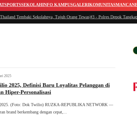
AT
SPORTS
SEKOLAH
INFO KAMPUS
GALERI
KOMUNITAS
MANCAN
land Tembaki Sekolahnya, Tujuh Orang Tewas
|
#3 -
Polres Depok Tangkap Pel
ari 2025
ilio 2025, Definisi Baru Loyalitas Pelanggan di
n Hiper-Personalisasi
io 2025. (Foto: Dok Twilio) RUZKA-REPUBLIKA NETWORK —
an brand berkembang dengan cepat,...