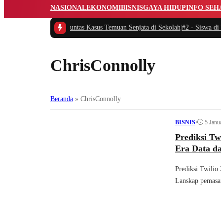
NASIONAL
EKONOMI
BISNIS
GAYA HIDUP
INFO SEH
Minta Polisi Usut Tuntas Kasus Temuan Senjata di Sekolah
|
#2 -
Siswa di Thai
ChrisConnolly
Beranda
»
ChrisConnolly
•
5 Janu
BISNIS
Prediksi Tw
Era Data da
Prediksi Twil
Lanskap pemasar