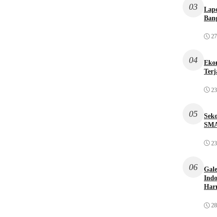
03
Lap
Bang
27
04
Ekon
Terj
23
05
Sek
SMA
23
06
Gale
Indo
Har
28