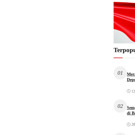
Terpopu
01
Mera
Dep
12
02
Sem
di B
28