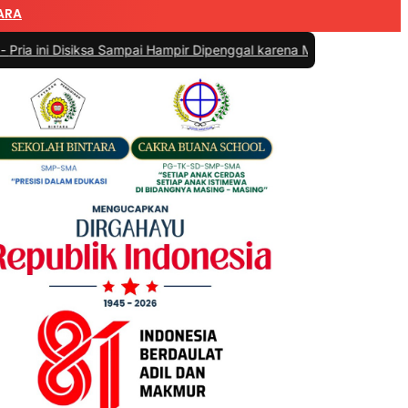
ARA
ni Disiksa Sampai Hampir Dipenggal karena Memastikan Dunia Tahu