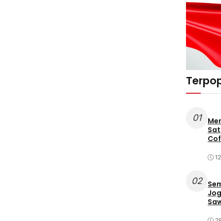
Terpop
01
Mer
Sat
Cof
12
02
Sem
Jog
Saw
2