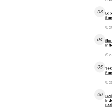
03
Lap
Ban
2
04
Eko
Inf
2
05
Sek
Pan
2
06
Gal
Ind
Ber