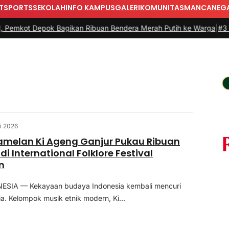
T
SPORTS
SEKOLAH
INFO KAMPUS
GALERI
KOMUNITAS
MANCANEG
ot Depok Bagikan Ribuan Bendera Merah Putih ke Warga
|
#3 -
Pria i
i 2026
amelan Ki Ageng Ganjur Pukau Ribuan
i International Folklore Festival
n
SIA — Kekayaan budaya Indonesia kembali mencuri
a. Kelompok musik etnik modern, Ki...