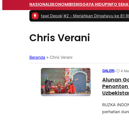
NASIONAL
EKONOMI
BISNIS
GAYA HIDUP
INFO SEHA
li Kuliner Betawi Depok
|
#2 -
Meriahkan Dirgahayu ke 81 RI, Pemk
Chris Verani
Beranda
»
Chris Verani
GALERI
•
4 Me
Alunan G
Penonton d
Uzbekista
RUZKA INDONE
perhatian duni