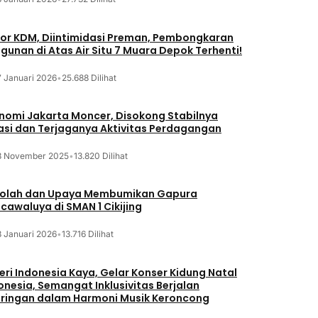
or KDM, Diintimidasi Preman, Pembongkaran
gunan di Atas Air Situ 7 Muara Depok Terhenti!
7 Januari 2026
•
25.688 Dilihat
nomi Jakarta Moncer, Disokong Stabilnya
lasi dan Terjaganya Aktivitas Perdagangan
3 November 2025
•
13.820 Dilihat
olah dan Upaya Membumikan Gapura
cawaluya di SMAN 1 Cikijing
3 Januari 2026
•
13.716 Dilihat
eri Indonesia Kaya, Gelar Konser Kidung Natal
onesia, Semangat Inklusivitas Berjalan
iringan dalam Harmoni Musik Keroncong