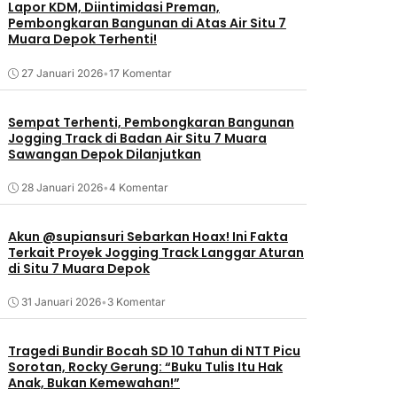
Lapor KDM, Diintimidasi Preman,
Pembongkaran Bangunan di Atas Air Situ 7
Muara Depok Terhenti!
27 Januari 2026
•
17 Komentar
Sempat Terhenti, Pembongkaran Bangunan
Jogging Track di Badan Air Situ 7 Muara
Sawangan Depok Dilanjutkan
28 Januari 2026
•
4 Komentar
Akun @supiansuri Sebarkan Hoax! Ini Fakta
Terkait Proyek Jogging Track Langgar Aturan
di Situ 7 Muara Depok
31 Januari 2026
•
3 Komentar
Tragedi Bundir Bocah SD 10 Tahun di NTT Picu
Sorotan, Rocky Gerung: “Buku Tulis Itu Hak
Anak, Bukan Kemewahan!”