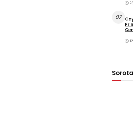
2
07
Gay
Pri
Cen
1
Sorot