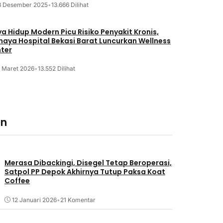
8 Desember 2025
•
13.666 Dilihat
a Hidup Modern Picu Risiko Penyakit Kronis,
maya Hospital Bekasi Barat Luncurkan Wellness
ter
2 Maret 2026
•
13.552 Dilihat
an
Merasa Dibackingi, Disegel Tetap Beroperasi,
Satpol PP Depok Akhirnya Tutup Paksa Koat
Coffee
12 Januari 2026
•
21 Komentar