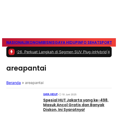
NASIONAL
EKONOMI
BISNIS
GAYA HIDUP
INFO SEHAT
SPORTS
S
, Perkuat Langkah di Segmen SUV Plug-inHybrid
|
#2 -
Dankorbrimo
areapantai
Beranda
»
areapantai
GAYA HIDUP
•
10 Juni 2025
Spesial HUT Jakarta yang ke-498,
Masuk Ancol Gratis dan Banyak
Diskon, Ini Syaratnya!