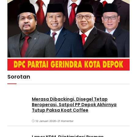
Sorotan
Merasa Dibackingi, Disegel Tetap
Beroperasi, Satpol PP Depok Akhirnya
Tutup Paksa Koat Coffee
12 Januari 2026
•
21 Komentar
Lapor KDM, Diintimidasi Preman,