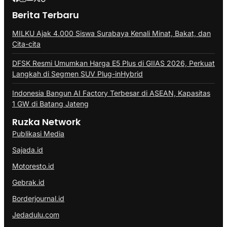
Berita Terbaru
MILKU Ajak 4.000 Siswa Surabaya Kenali Minat, Bakat, dan
Cita-cita
DFSK Resmi Umumkan Harga E5 Plus di GIIAS 2026, Perkuat
Langkah di Segmen SUV Plug-inHybrid
Indonesia Bangun AI Factory Terbesar di ASEAN, Kapasitas
1 GW di Batang Jateng
Ruzka Network
Publikasi Media
Sajada.id
Motoresto.id
Gebrak.id
Borderjournal.id
Jedadulu.com