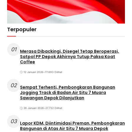
Terpopuler
01
Merasa Dibackingi, Disegel Tetap Beroperasi,
Satpol PP Depok Akhirnya Tutup Paksa Koat
Coffee
12 Januari 2026
•
77.893 Dilihat
02
Sempat Terhenti, Pembongkaran Bangunan
Jogging Track di Badan Air Situ 7 Muara
Sawangan Depok Dilanjutkan
28 Januari 2026
•
27.732 Dilihat
03
Lapor KDM, Diintimidasi Preman, Pembongkaran
Bangunan di Atas Air Situ 7 Muara Depok