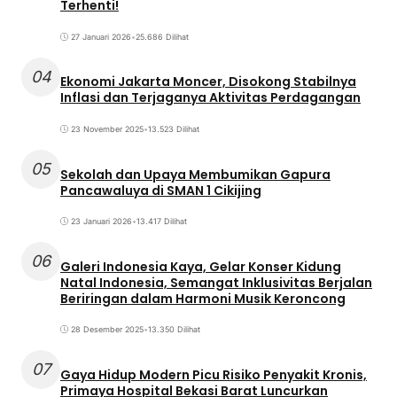
Terhenti!
27 Januari 2026
•
25.686 Dilihat
04
Ekonomi Jakarta Moncer, Disokong Stabilnya
Inflasi dan Terjaganya Aktivitas Perdagangan
23 November 2025
•
13.523 Dilihat
05
Sekolah dan Upaya Membumikan Gapura
Pancawaluya di SMAN 1 Cikijing
23 Januari 2026
•
13.417 Dilihat
06
Galeri Indonesia Kaya, Gelar Konser Kidung
Natal Indonesia, Semangat Inklusivitas Berjalan
Beriringan dalam Harmoni Musik Keroncong
28 Desember 2025
•
13.350 Dilihat
07
Gaya Hidup Modern Picu Risiko Penyakit Kronis,
Primaya Hospital Bekasi Barat Luncurkan