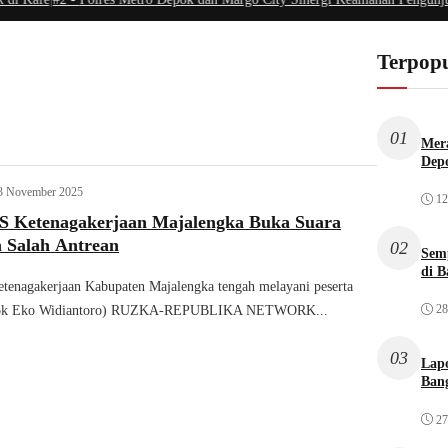
Terpopu
01
Mera
Dep
3 November 2025
12
S Ketenagakerjaan Majalengka Buka Suara
n Salah Antrean
02
Sem
di B
tenagakerjaan Kabupaten Majalengka tengah melayani peserta
28
Dok Eko Widiantoro) RUZKA-REPUBLIKA NETWORK...
03
Lap
Bang
27