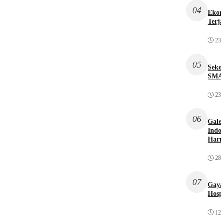
04
Ekon
Terj
23
05
Sek
SMA
23
06
Gale
Indo
Har
28
07
Gaya
Hosp
12