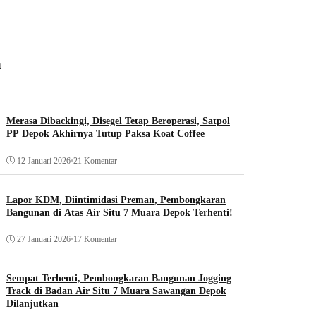
n
Merasa Dibackingi, Disegel Tetap Beroperasi, Satpol
PP Depok Akhirnya Tutup Paksa Koat Coffee
12 Januari 2026
•
21 Komentar
Lapor KDM, Diintimidasi Preman, Pembongkaran
Bangunan di Atas Air Situ 7 Muara Depok Terhenti!
27 Januari 2026
•
17 Komentar
Sempat Terhenti, Pembongkaran Bangunan Jogging
Track di Badan Air Situ 7 Muara Sawangan Depok
Dilanjutkan