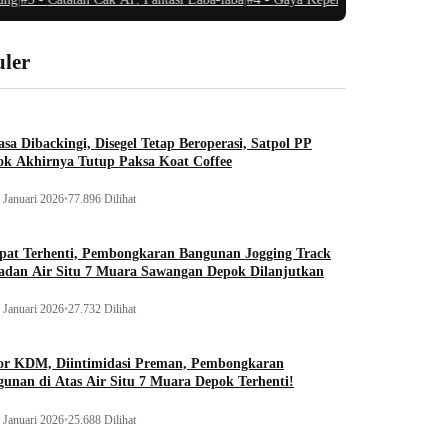
ler
sa Dibackingi, Disegel Tetap Beroperasi, Satpol PP
ok Akhirnya Tutup Paksa Koat Coffee
 Januari 2026
•
77.896 Dilihat
pat Terhenti, Pembongkaran Bangunan Jogging Track
adan Air Situ 7 Muara Sawangan Depok Dilanjutkan
 Januari 2026
•
27.732 Dilihat
or KDM, Diintimidasi Preman, Pembongkaran
unan di Atas Air Situ 7 Muara Depok Terhenti!
 Januari 2026
•
25.688 Dilihat