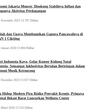
omi Jakarta Moncer, Disokong Stabilnya Inflasi dan
aganya Aktivitas Perdagangan
 November 2025
•
13.797 Dilihat
olah dan Upaya Membumikan Gapura Pancawaluya di
N 1 Cikijing
 Januari 2026
•
13.694 Dilihat
ri Indonesia Kaya, Gelar Konser Kidung Natal
nesia, Semangat Inklusivitas Berjalan Beriringan dalam
moni Musik Keroncong
 Desember 2025
•
13.637 Dilihat
 Hidup Modern Picu Risiko Penyakit Kronis, Primaya
ital Bekasi Barat Luncurkan Wellness Center
 Maret 2026
•
13.524 Dilihat