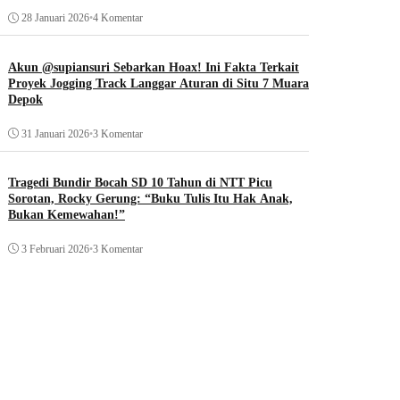
28 Januari 2026
•
4 Komentar
Akun @supiansuri Sebarkan Hoax! Ini Fakta Terkait
Proyek Jogging Track Langgar Aturan di Situ 7 Muara
Depok
31 Januari 2026
•
3 Komentar
Tragedi Bundir Bocah SD 10 Tahun di NTT Picu
Sorotan, Rocky Gerung: “Buku Tulis Itu Hak Anak,
Bukan Kemewahan!”
3 Februari 2026
•
3 Komentar