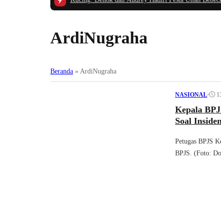
ArdiNugraha
Beranda
»
ArdiNugraha
•
1
NASIONAL
Kepala BPJ
Soal Inside
Petugas BPJS Ke
BPJS. (Foto: 