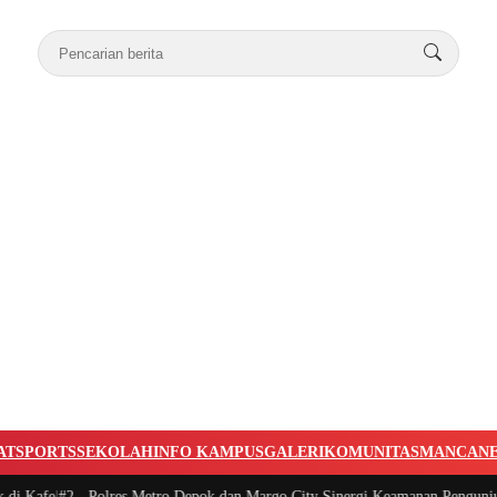
AT
SPORTS
SEKOLAH
INFO KAMPUS
GALERI
KOMUNITAS
MANCAN
 Kafe
|
#2 -
Polres Metro Depok dan Margo City Sinergi Keamanan Pengunjung
|