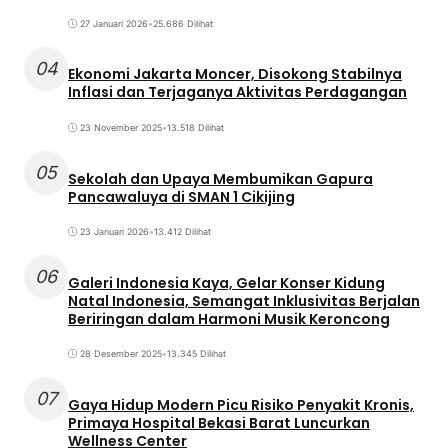
27 Januari 2026
•
25.686 Dilihat
04
Ekonomi Jakarta Moncer, Disokong Stabilnya
Inflasi dan Terjaganya Aktivitas Perdagangan
23 November 2025
•
13.518 Dilihat
05
Sekolah dan Upaya Membumikan Gapura
Pancawaluya di SMAN 1 Cikijing
23 Januari 2026
•
13.412 Dilihat
06
Galeri Indonesia Kaya, Gelar Konser Kidung
Natal Indonesia, Semangat Inklusivitas Berjalan
Beriringan dalam Harmoni Musik Keroncong
28 Desember 2025
•
13.345 Dilihat
07
Gaya Hidup Modern Picu Risiko Penyakit Kronis,
Primaya Hospital Bekasi Barat Luncurkan
Wellness Center