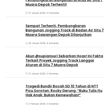
Muara Depok Terhenti!
27 Januari 2026
•
17 Komentar
Sempat Terhenti, Pembongkaran
Bangunan Jogging Track di Badan Air Situ 7
Muara Sawangan Depok Dilanjutkan
28 Januari 2026
•
4 Komentar
Akun @supiansuri Sebarkan Hoax! Ini Fakta
Terkait Proyek Jogging Track Langgar
Aturan di Situ 7 Muara Depok
31 Januari 2026
•
3 Komentar
Tragedi Bundir Bocah SD 10 Tahun di NTT
Picu Sorotan, Rocky Gerung: “Buku Tulis Itu
Hak Anak, Bukan Kemewahan!”
3 Februari 2026
•
3 Komentar