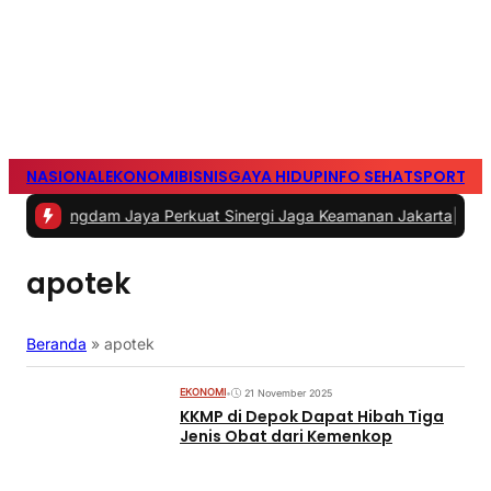
NASIONAL
EKONOMI
BISNIS
GAYA HIDUP
INFO SEHAT
SPORTS
S
n Pangdam Jaya Perkuat Sinergi Jaga Keamanan Jakarta
|
#2 -
PLN I
apotek
Beranda
»
apotek
EKONOMI
•
21 November 2025
KKMP di Depok Dapat Hibah Tiga
Jenis Obat dari Kemenkop