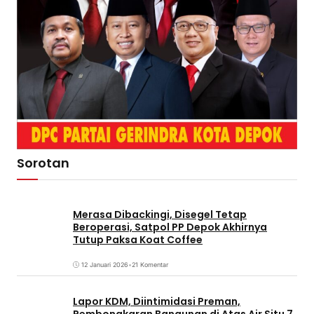
Sorotan
Merasa Dibackingi, Disegel Tetap
Beroperasi, Satpol PP Depok Akhirnya
Tutup Paksa Koat Coffee
12 Januari 2026
•
21 Komentar
Lapor KDM, Diintimidasi Preman,
Pembongkaran Bangunan di Atas Air Situ 7