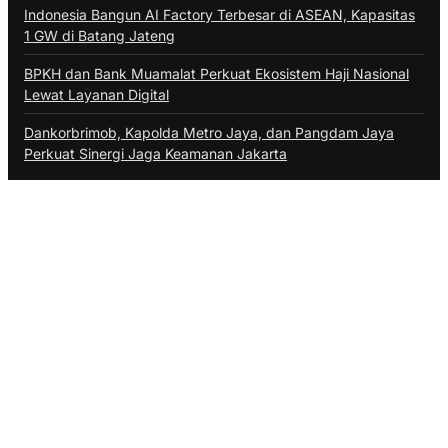
Indonesia Bangun AI Factory Terbesar di ASEAN, Kapasitas
1 GW di Batang Jateng
BPKH dan Bank Muamalat Perkuat Ekosistem Haji Nasional
Lewat Layanan Digital
Dankorbrimob, Kapolda Metro Jaya, dan Pangdam Jaya
Perkuat Sinergi Jaga Keamanan Jakarta
Ruzka Network
Publikasi Media
Sajada.id
Motoresto.id
Gebrak.id
Borderjournal.id
Jedadulu.com
Kolaborasi
Tentang Kami