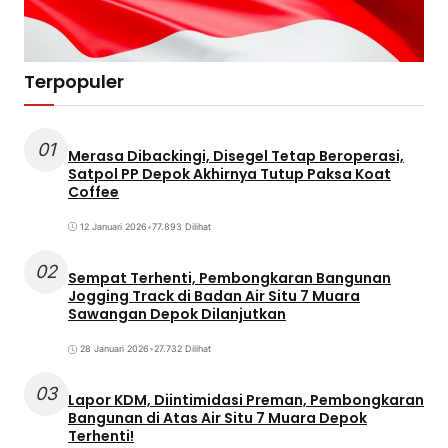
Terpopuler
01
Merasa Dibackingi, Disegel Tetap Beroperasi,
Satpol PP Depok Akhirnya Tutup Paksa Koat
Coffee
12 Januari 2026
•
77.893 Dilihat
02
Sempat Terhenti, Pembongkaran Bangunan
Jogging Track di Badan Air Situ 7 Muara
Sawangan Depok Dilanjutkan
28 Januari 2026
•
27.732 Dilihat
03
Lapor KDM, Diintimidasi Preman, Pembongkaran
Bangunan di Atas Air Situ 7 Muara Depok
Terhenti!