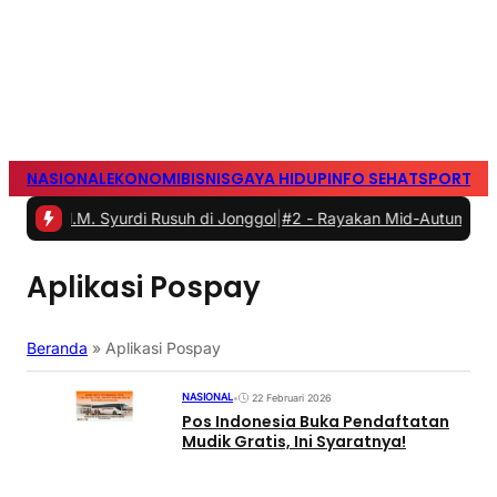
NASIONAL
EKONOMI
BISNIS
GAYA HIDUP
INFO SEHAT
SPORTS
S
M. Syurdi Rusuh di Jonggol
|
#2 -
Rayakan Mid-Autumn Festival den
Aplikasi Pospay
Beranda
»
Aplikasi Pospay
NASIONAL
•
22 Februari 2026
Pos Indonesia Buka Pendaftatan
Mudik Gratis, Ini Syaratnya!