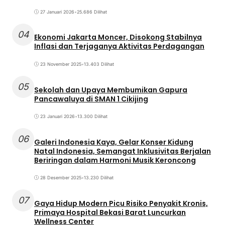
27 Januari 2026
•
25.686 Dilihat
04
Ekonomi Jakarta Moncer, Disokong Stabilnya
Inflasi dan Terjaganya Aktivitas Perdagangan
23 November 2025
•
13.403 Dilihat
05
Sekolah dan Upaya Membumikan Gapura
Pancawaluya di SMAN 1 Cikijing
23 Januari 2026
•
13.300 Dilihat
06
Galeri Indonesia Kaya, Gelar Konser Kidung
Natal Indonesia, Semangat Inklusivitas Berjalan
Beriringan dalam Harmoni Musik Keroncong
28 Desember 2025
•
13.230 Dilihat
07
Gaya Hidup Modern Picu Risiko Penyakit Kronis,
Primaya Hospital Bekasi Barat Luncurkan
Wellness Center