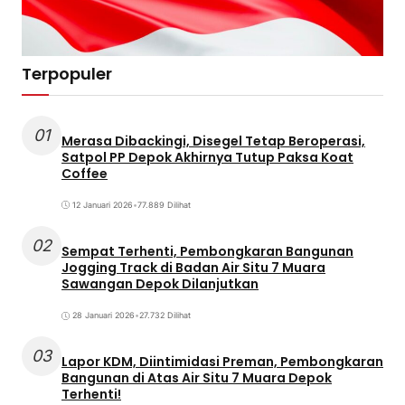
Terpopuler
01
Merasa Dibackingi, Disegel Tetap Beroperasi,
Satpol PP Depok Akhirnya Tutup Paksa Koat
Coffee
12 Januari 2026
•
77.889 Dilihat
02
Sempat Terhenti, Pembongkaran Bangunan
Jogging Track di Badan Air Situ 7 Muara
Sawangan Depok Dilanjutkan
28 Januari 2026
•
27.732 Dilihat
03
Lapor KDM, Diintimidasi Preman, Pembongkaran
Bangunan di Atas Air Situ 7 Muara Depok
Terhenti!