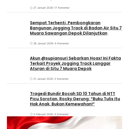
27 Januari 2026
•
17 Komentar
Sempat Terhenti, Pembongkaran
Bangunan Jogging Track di Badan Air Situ 7
Muara Sawangan Depok Dilanjutkan
28 Januari 2026
•
4 Komentar
Akun @supiansuri Sebarkan Hoax! Ini Fakta
Terkait Proyek Jogging Track Langgar
Aturan di Situ 7 Muara Depok
31 Januari 2026
•
3 Komentar
Tragedi Bundir Bocah SD 10 Tahun di NTT
Picu Sorotan, Rocky Gerung: “Buku Tulis Itu
Hak Anak, Bukan Kemewahan!”
3 Februari 2026
•
3 Komentar