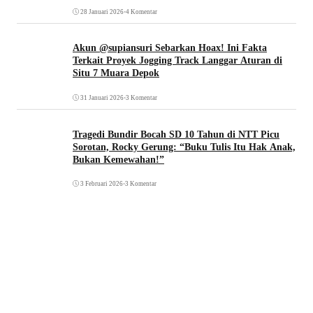
28 Januari 2026
•
4 Komentar
Akun @supiansuri Sebarkan Hoax! Ini Fakta
Terkait Proyek Jogging Track Langgar Aturan di
Situ 7 Muara Depok
31 Januari 2026
•
3 Komentar
Tragedi Bundir Bocah SD 10 Tahun di NTT Picu
Sorotan, Rocky Gerung: “Buku Tulis Itu Hak Anak,
Bukan Kemewahan!”
3 Februari 2026
•
3 Komentar