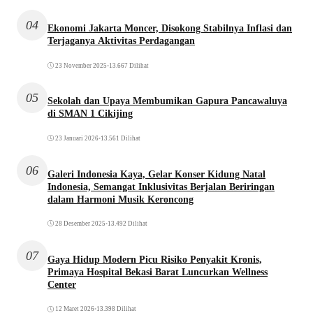
04
Ekonomi Jakarta Moncer, Disokong Stabilnya Inflasi dan
Terjaganya Aktivitas Perdagangan
23 November 2025
•
13.667 Dilihat
05
Sekolah dan Upaya Membumikan Gapura Pancawaluya
di SMAN 1 Cikijing
23 Januari 2026
•
13.561 Dilihat
06
Galeri Indonesia Kaya, Gelar Konser Kidung Natal
Indonesia, Semangat Inklusivitas Berjalan Beriringan
dalam Harmoni Musik Keroncong
28 Desember 2025
•
13.492 Dilihat
07
Gaya Hidup Modern Picu Risiko Penyakit Kronis,
Primaya Hospital Bekasi Barat Luncurkan Wellness
Center
12 Maret 2026
•
13.398 Dilihat