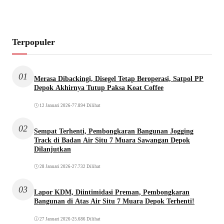
Terpopuler
01
Merasa Dibackingi, Disegel Tetap Beroperasi, Satpol PP
Depok Akhirnya Tutup Paksa Koat Coffee
12 Januari 2026
•
77.894 Dilihat
02
Sempat Terhenti, Pembongkaran Bangunan Jogging
Track di Badan Air Situ 7 Muara Sawangan Depok
Dilanjutkan
28 Januari 2026
•
27.732 Dilihat
03
Lapor KDM, Diintimidasi Preman, Pembongkaran
Bangunan di Atas Air Situ 7 Muara Depok Terhenti!
27 Januari 2026
•
25.686 Dilihat