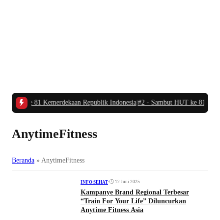
T ke 81 Kemerdekaan Republik Indonesia
|
#2 -
Sambut HUT ke 81 Kemerdekaa
AnytimeFitness
Beranda
»
AnytimeFitness
•
12 Juni 2025
INFO SEHAT
Kampanye Brand Regional Terbesar
“Train For Your Life” Diluncurkan
Anytime Fitness Asia