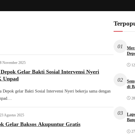
Terpopu
01
Mera
Dep
8 November 2025
12
pok Gelar Bakti Sosial Intervensi Nyeri
K Unpad
02
Sem
di B
epok gelar Bakti Sosial Intervensi Nyeri bekerja sama dengan
28
pad....
03
Lap
23 Agustus 2025
Bang
ok Gelar Baksos Akupuntur Gratis
27