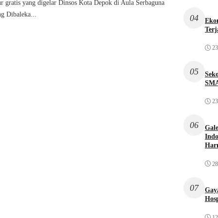
r gratis yang digelar Dinsos Kota Depok di Aula Serbaguna
g Dibaleka...
04
Ekon
Terj
23
05
Sek
SMA
23
06
Gale
Indo
Har
28
07
Gaya
Hosp
12