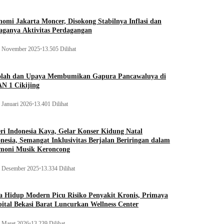
omi Jakarta Moncer, Disokong Stabilnya Inflasi dan
aganya Aktivitas Perdagangan
 November 2025
•
13.505 Dilihat
olah dan Upaya Membumikan Gapura Pancawaluya di
N 1 Cikijing
 Januari 2026
•
13.401 Dilihat
ri Indonesia Kaya, Gelar Konser Kidung Natal
nesia, Semangat Inklusivitas Berjalan Beriringan dalam
moni Musik Keroncong
 Desember 2025
•
13.334 Dilihat
 Hidup Modern Picu Risiko Penyakit Kronis, Primaya
ital Bekasi Barat Luncurkan Wellness Center
 Maret 2026
•
13.239 Dilihat