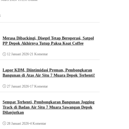
n
Merasa Dibackingi, Disegel Tetap Beroperasi, Satpol
PP Depok Akhirnya Tutup Paksa Koat Coffee
12 Januari 2026
•
21 Komentar
Lapor KDM, Diintimidasi Preman, Pembongkaran
Bangunan di Atas Air Situ 7 Muara Depok Terhenti!
27 Januari 2026
•
17 Komentar
Sempat Terhenti, Pembongkaran Bangunan Jogging
Track di Badan Air Situ 7 Muara Sawangan Depok
Dilanjutkan
28 Januari 2026
•
4 Komentar