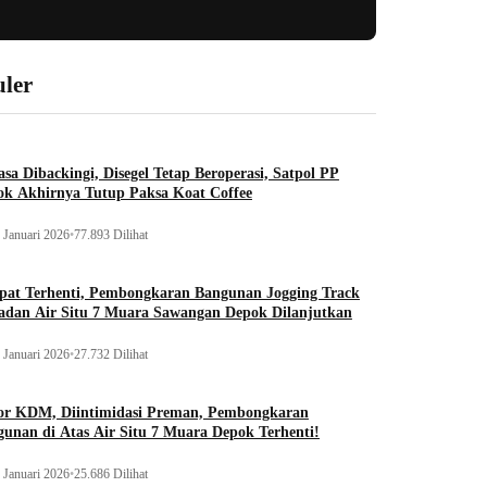
ler
sa Dibackingi, Disegel Tetap Beroperasi, Satpol PP
ok Akhirnya Tutup Paksa Koat Coffee
 Januari 2026
•
77.893 Dilihat
pat Terhenti, Pembongkaran Bangunan Jogging Track
adan Air Situ 7 Muara Sawangan Depok Dilanjutkan
 Januari 2026
•
27.732 Dilihat
or KDM, Diintimidasi Preman, Pembongkaran
unan di Atas Air Situ 7 Muara Depok Terhenti!
 Januari 2026
•
25.686 Dilihat