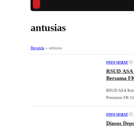
antusias
Beranda
»
antusias
•
INFO SEHAT
RSUD ASA De
Bersama F
RSUD ASA Kota D
Precursor FK Un
•
INFO SEHAT
Dinsos Dep