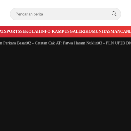
AT
SPORTS
SEKOLAH
INFO KAMPUS
GALERI
KOMUNITAS
MANCAN
rkara Besar
|
#2 -
Catatan Cak AT: Fatwa Haram Nuklir
|
#3 -
PLN UP2B DKI Jaka