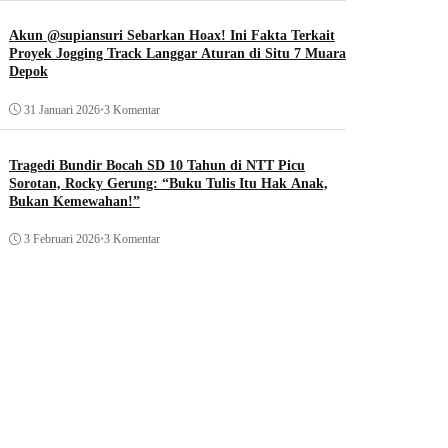
Akun @supiansuri Sebarkan Hoax! Ini Fakta Terkait
Proyek Jogging Track Langgar Aturan di Situ 7 Muara
Depok
31 Januari 2026
•
3 Komentar
Tragedi Bundir Bocah SD 10 Tahun di NTT Picu
Sorotan, Rocky Gerung: “Buku Tulis Itu Hak Anak,
Bukan Kemewahan!”
3 Februari 2026
•
3 Komentar