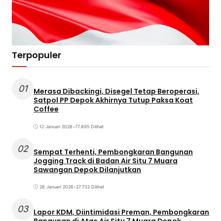
Terpopuler
01
Merasa Dibackingi, Disegel Tetap Beroperasi,
Satpol PP Depok Akhirnya Tutup Paksa Koat
Coffee
12 Januari 2026
•
77.895 Dilihat
02
Sempat Terhenti, Pembongkaran Bangunan
Jogging Track di Badan Air Situ 7 Muara
Sawangan Depok Dilanjutkan
28 Januari 2026
•
27.732 Dilihat
03
Lapor KDM, Diintimidasi Preman, Pembongkaran
Bangunan di Atas Air Situ 7 Muara Depok