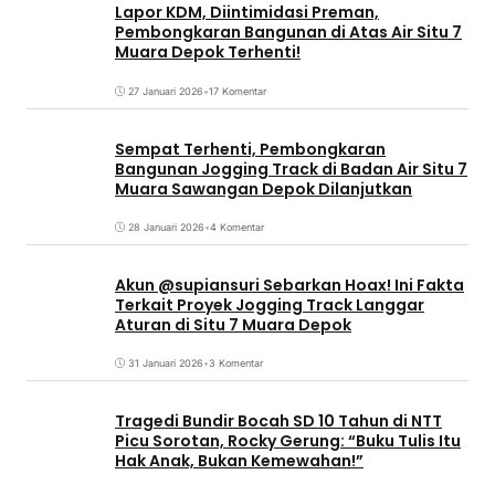
Lapor KDM, Diintimidasi Preman,
Pembongkaran Bangunan di Atas Air Situ 7
Muara Depok Terhenti!
27 Januari 2026
•
17 Komentar
Sempat Terhenti, Pembongkaran
Bangunan Jogging Track di Badan Air Situ 7
Muara Sawangan Depok Dilanjutkan
28 Januari 2026
•
4 Komentar
Akun @supiansuri Sebarkan Hoax! Ini Fakta
Terkait Proyek Jogging Track Langgar
Aturan di Situ 7 Muara Depok
31 Januari 2026
•
3 Komentar
Tragedi Bundir Bocah SD 10 Tahun di NTT
Picu Sorotan, Rocky Gerung: “Buku Tulis Itu
Hak Anak, Bukan Kemewahan!”