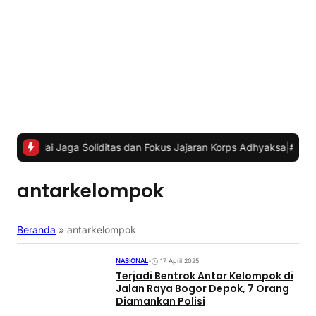
 Jaga Soliditas dan Fokus Jajaran Korps Adhyaksa
|
#2 -
Anggota Kom
antarkelompok
Beranda
»
antarkelompok
NASIONAL
•
17 April 2025
Terjadi Bentrok Antar Kelompok di
Jalan Raya Bogor Depok, 7 Orang
Diamankan Polisi