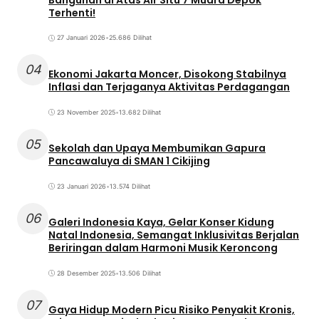
Terhenti!
27 Januari 2026
•
25.686 Dilihat
04
Ekonomi Jakarta Moncer, Disokong Stabilnya
Inflasi dan Terjaganya Aktivitas Perdagangan
23 November 2025
•
13.682 Dilihat
05
Sekolah dan Upaya Membumikan Gapura
Pancawaluya di SMAN 1 Cikijing
23 Januari 2026
•
13.574 Dilihat
06
Galeri Indonesia Kaya, Gelar Konser Kidung
Natal Indonesia, Semangat Inklusivitas Berjalan
Beriringan dalam Harmoni Musik Keroncong
28 Desember 2025
•
13.506 Dilihat
07
Gaya Hidup Modern Picu Risiko Penyakit Kronis,