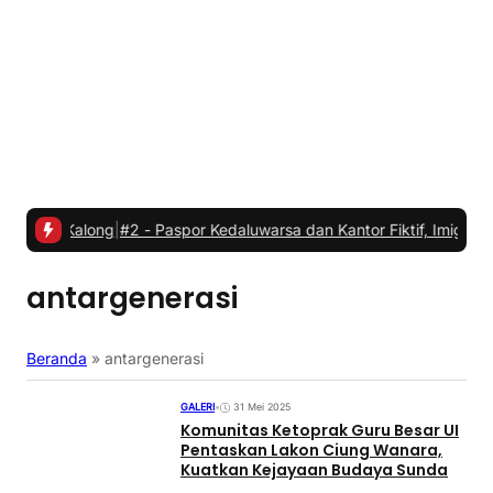
ong
|
#2 -
Paspor Kedaluwarsa dan Kantor Fiktif, Imigrasi Polonia Ti
antargenerasi
Beranda
»
antargenerasi
GALERI
•
31 Mei 2025
Komunitas Ketoprak Guru Besar UI
Pentaskan Lakon Ciung Wanara,
Kuatkan Kejayaan Budaya Sunda