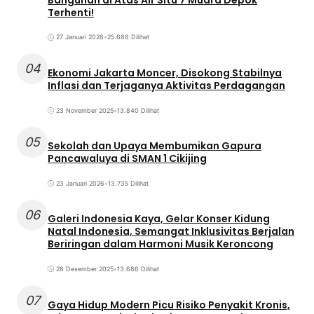
Terhenti!
27 Januari 2026
•
25.688 Dilihat
04
Ekonomi Jakarta Moncer, Disokong Stabilnya
Inflasi dan Terjaganya Aktivitas Perdagangan
23 November 2025
•
13.840 Dilihat
05
Sekolah dan Upaya Membumikan Gapura
Pancawaluya di SMAN 1 Cikijing
23 Januari 2026
•
13.735 Dilihat
06
Galeri Indonesia Kaya, Gelar Konser Kidung
Natal Indonesia, Semangat Inklusivitas Berjalan
Beriringan dalam Harmoni Musik Keroncong
28 Desember 2025
•
13.686 Dilihat
07
Gaya Hidup Modern Picu Risiko Penyakit Kronis,