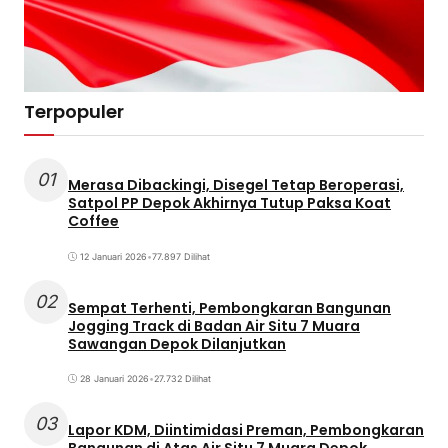
Terpopuler
01
Merasa Dibackingi, Disegel Tetap Beroperasi,
Satpol PP Depok Akhirnya Tutup Paksa Koat
Coffee
12 Januari 2026
•
77.897 Dilihat
02
Sempat Terhenti, Pembongkaran Bangunan
Jogging Track di Badan Air Situ 7 Muara
Sawangan Depok Dilanjutkan
28 Januari 2026
•
27.732 Dilihat
03
Lapor KDM, Diintimidasi Preman, Pembongkaran
Bangunan di Atas Air Situ 7 Muara Depok