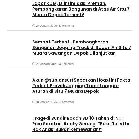
Lapor KDM, Diintimidasi Preman,
Pembongkaran Bangunan di Atas Air Situ 7
Muara Depok Terhenti!
27 Januari 2026
•
17 Komentar
Sempat Terhenti, Pembongkaran
Bangunan Jogging Track di Badan Air Situ 7
Muara Sawangan Depok Dilanjutkan
28 Januari 2026
•
4 Komentar
Akun @supiansuri Sebarkan Hoax! Ini Fakta
Terkait Proyek Jogging Track Langgar
Aturan di Situ 7 Muara Depok
31 Januari 2026
•
3 Komentar
Tragedi Bundir Bocah SD 10 Tahun di NTT
Picu Sorotan, Rocky Gerung: “Buku Tulis Itu
Hak Anak, Bukan Kemewahan!”