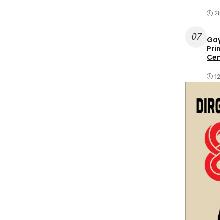
2
07
Gay
Pri
Cen
1