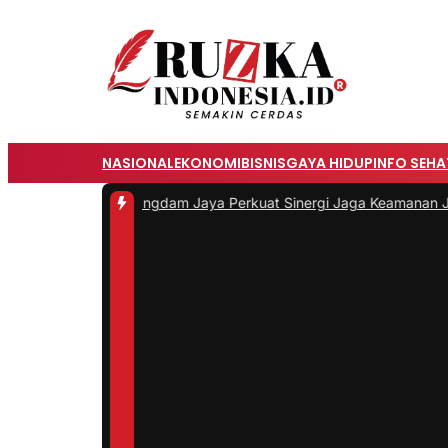
NASIONAL
EKONOMI
BISNIS
GAYA HIDUP
INFO SEHA
a, dan Pangdam Jaya Perkuat Sinergi Jaga Keamanan Jakarta
|
#2 