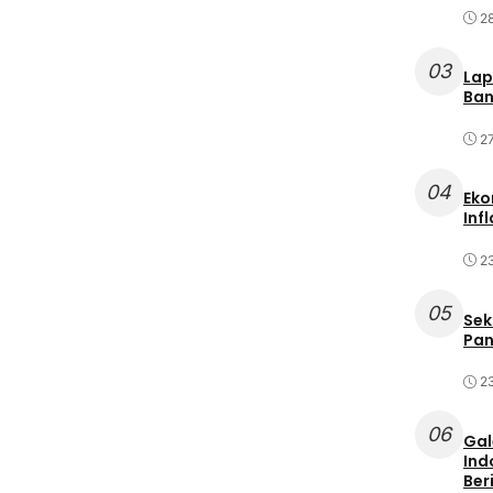
2
03
Lap
Ban
2
04
Eko
Inf
2
05
Sek
Pan
2
06
Gal
Ind
Ber