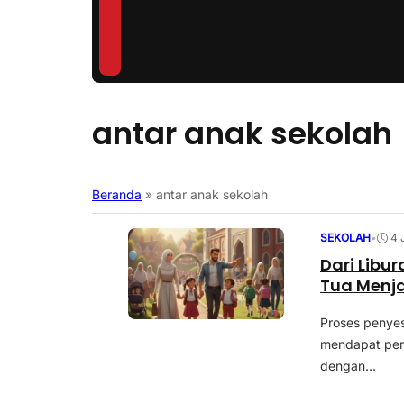
antar anak sekolah
Beranda
»
antar anak sekolah
SEKOLAH
•
4 
Dari Libur
Tua Menj
Proses penyes
mendapat perh
dengan…