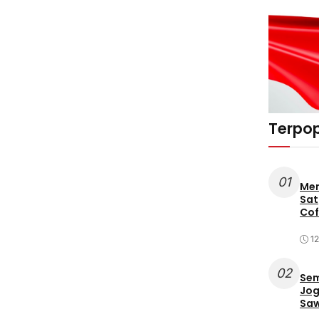
Terpop
01
Mer
Sat
Cof
12
02
Sem
Jog
Saw