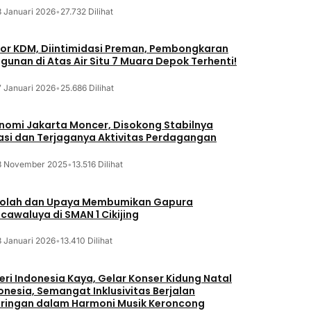
8 Januari 2026
•
27.732 Dilihat
or KDM, Diintimidasi Preman, Pembongkaran
gunan di Atas Air Situ 7 Muara Depok Terhenti!
7 Januari 2026
•
25.686 Dilihat
nomi Jakarta Moncer, Disokong Stabilnya
lasi dan Terjaganya Aktivitas Perdagangan
3 November 2025
•
13.516 Dilihat
olah dan Upaya Membumikan Gapura
cawaluya di SMAN 1 Cikijing
3 Januari 2026
•
13.410 Dilihat
eri Indonesia Kaya, Gelar Konser Kidung Natal
onesia, Semangat Inklusivitas Berjalan
iringan dalam Harmoni Musik Keroncong