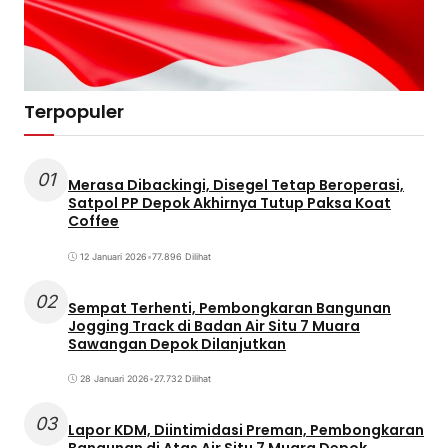
Terpopuler
01
Merasa Dibackingi, Disegel Tetap Beroperasi,
Satpol PP Depok Akhirnya Tutup Paksa Koat
Coffee
12 Januari 2026
•
77.896 Dilihat
02
Sempat Terhenti, Pembongkaran Bangunan
Jogging Track di Badan Air Situ 7 Muara
Sawangan Depok Dilanjutkan
28 Januari 2026
•
27.732 Dilihat
03
Lapor KDM, Diintimidasi Preman, Pembongkaran
Bangunan di Atas Air Situ 7 Muara Depok