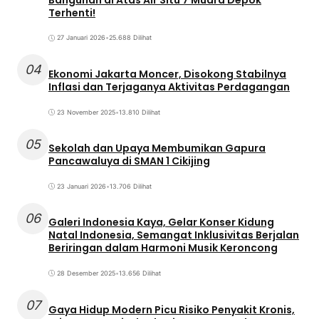
Terhenti!
27 Januari 2026
•
25.688 Dilihat
04
Ekonomi Jakarta Moncer, Disokong Stabilnya
Inflasi dan Terjaganya Aktivitas Perdagangan
23 November 2025
•
13.810 Dilihat
05
Sekolah dan Upaya Membumikan Gapura
Pancawaluya di SMAN 1 Cikijing
23 Januari 2026
•
13.706 Dilihat
06
Galeri Indonesia Kaya, Gelar Konser Kidung
Natal Indonesia, Semangat Inklusivitas Berjalan
Beriringan dalam Harmoni Musik Keroncong
28 Desember 2025
•
13.656 Dilihat
07
Gaya Hidup Modern Picu Risiko Penyakit Kronis,