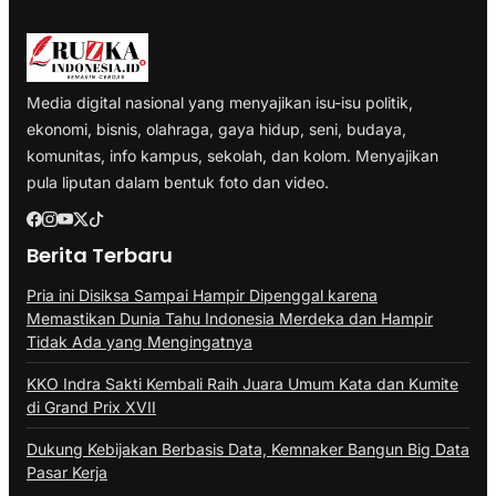
Media digital nasional yang menyajikan isu-isu politik,
ekonomi, bisnis, olahraga, gaya hidup, seni, budaya,
komunitas, info kampus, sekolah, dan kolom. Menyajikan
pula liputan dalam bentuk foto dan video.
Berita Terbaru
Pria ini Disiksa Sampai Hampir Dipenggal karena
Memastikan Dunia Tahu Indonesia Merdeka dan Hampir
Tidak Ada yang Mengingatnya
KKO Indra Sakti Kembali Raih Juara Umum Kata dan Kumite
di Grand Prix XVII
Dukung Kebijakan Berbasis Data, Kemnaker Bangun Big Data
Pasar Kerja