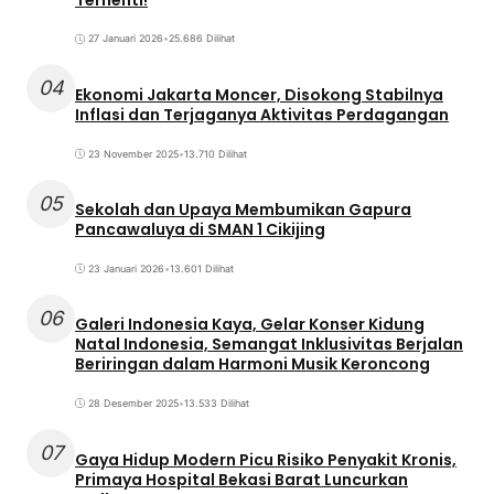
27 Januari 2026
•
25.686 Dilihat
04
Ekonomi Jakarta Moncer, Disokong Stabilnya
Inflasi dan Terjaganya Aktivitas Perdagangan
23 November 2025
•
13.710 Dilihat
05
Sekolah dan Upaya Membumikan Gapura
Pancawaluya di SMAN 1 Cikijing
23 Januari 2026
•
13.601 Dilihat
06
Galeri Indonesia Kaya, Gelar Konser Kidung
Natal Indonesia, Semangat Inklusivitas Berjalan
Beriringan dalam Harmoni Musik Keroncong
28 Desember 2025
•
13.533 Dilihat
07
Gaya Hidup Modern Picu Risiko Penyakit Kronis,
Primaya Hospital Bekasi Barat Luncurkan