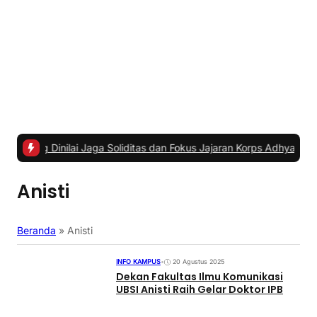
nilai Jaga Soliditas dan Fokus Jajaran Korps Adhyaksa
|
#2 -
Anggo
Anisti
Beranda
»
Anisti
INFO KAMPUS
•
20 Agustus 2025
Dekan Fakultas Ilmu Komunikasi
UBSI Anisti Raih Gelar Doktor IPB