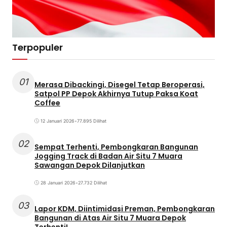
Terpopuler
01
Merasa Dibackingi, Disegel Tetap Beroperasi,
Satpol PP Depok Akhirnya Tutup Paksa Koat
Coffee
12 Januari 2026
•
77.895 Dilihat
02
Sempat Terhenti, Pembongkaran Bangunan
Jogging Track di Badan Air Situ 7 Muara
Sawangan Depok Dilanjutkan
28 Januari 2026
•
27.732 Dilihat
03
Lapor KDM, Diintimidasi Preman, Pembongkaran
Bangunan di Atas Air Situ 7 Muara Depok
Terhenti!