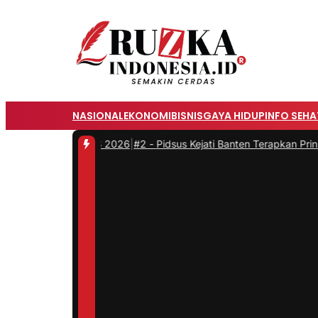
NASIONAL
EKONOMI
BISNIS
GAYA HIDUP
INFO SEHA
nan di GIIAS 2026
|
#2 -
Pidsus Kejati Banten Terapkan Prinsip Seti