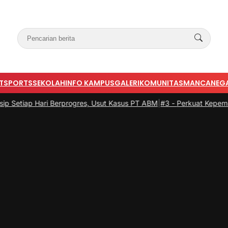
T
SPORTS
SEKOLAH
INFO KAMPUS
GALERI
KOMUNITAS
MANCANEG
ap Hari Berprogres, Usut Kasus PT ABM
|
#3 -
Perkuat Kepemimpinan P