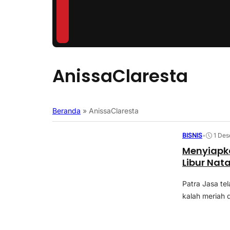
AnissaClaresta
Beranda
»
AnissaClaresta
BISNIS
•
1 De
Menyiapk
Libur Nat
Patra Jasa te
kalah meriah 