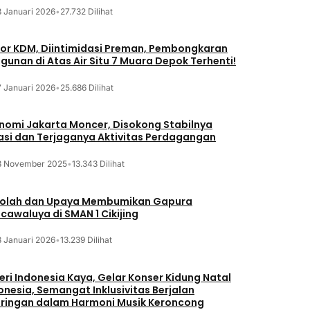
8 Januari 2026
•
27.732 Dilihat
or KDM, Diintimidasi Preman, Pembongkaran
gunan di Atas Air Situ 7 Muara Depok Terhenti!
7 Januari 2026
•
25.686 Dilihat
nomi Jakarta Moncer, Disokong Stabilnya
lasi dan Terjaganya Aktivitas Perdagangan
3 November 2025
•
13.343 Dilihat
olah dan Upaya Membumikan Gapura
cawaluya di SMAN 1 Cikijing
3 Januari 2026
•
13.239 Dilihat
eri Indonesia Kaya, Gelar Konser Kidung Natal
onesia, Semangat Inklusivitas Berjalan
iringan dalam Harmoni Musik Keroncong