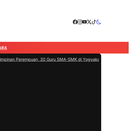
ARA
erempuan, 30 Guru SMA-SMK di Yogyakarta Ikuti Pelatihan Kepemi