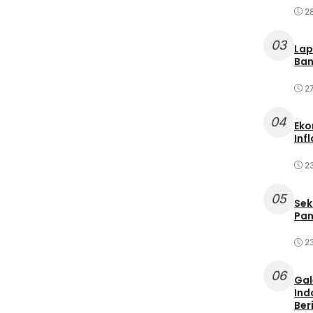
2
03
Lap
Ban
2
04
Eko
Inf
2
05
Sek
Pan
2
06
Gal
Ind
Ber