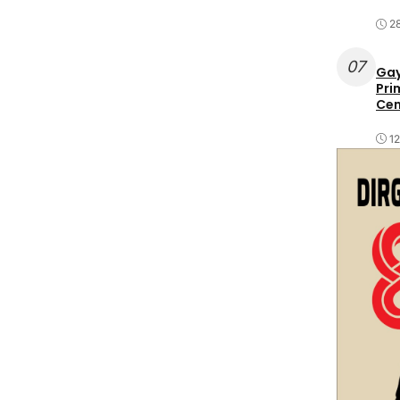
2
07
Gay
Pri
Cen
1