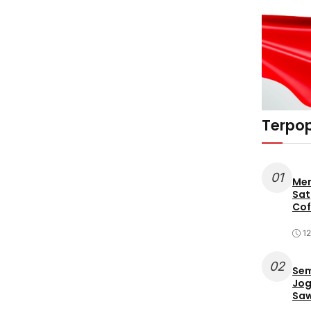
Terpop
01
Mer
Sat
Cof
12
02
Sem
Jog
Saw