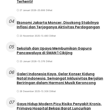
Terhenti!
27 Januari 2026
•
25.686 Dilihat
04
Ekonomi Jakarta Moncer, Disokong Stabilnya
Inflasi dan Terjaganya Aktivitas Perdagangan
23 November 2025
•
13.480 Dilihat
05
Sekolah dan Upaya Membumikan Gapura
Pancawaluya di SMAN 1 Cikijing
23 Januari 2026
•
13.376 Dilihat
06
Galeri Indonesia Kaya, Gelar Konser Kidung
Natal Indonesia, Semangat Inklusivitas Berjalan
Beriringan dalam Harmoni Musik Keroncong
28 Desember 2025
•
13.308 Dilihat
07
Gaya Hidup Modern Picu Risiko Penyakit Kronis,
Primaya Hospital Bekasi Barat Luncurkan