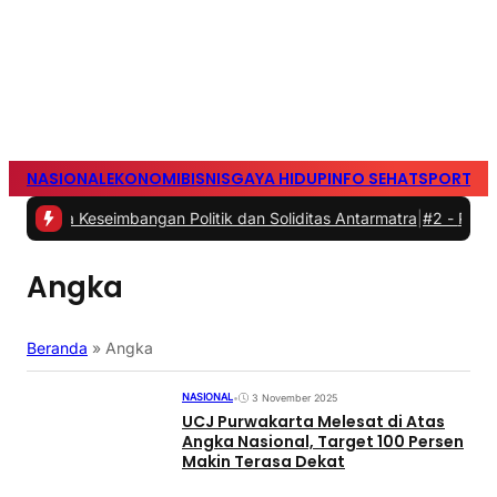
NASIONAL
EKONOMI
BISNIS
GAYA HIDUP
INFO SEHAT
SPORTS
S
eseimbangan Politik dan Soliditas Antarmatra
|
#2 -
Persib Tumban
Angka
Beranda
»
Angka
NASIONAL
•
3 November 2025
UCJ Purwakarta Melesat di Atas
Angka Nasional, Target 100 Persen
Makin Terasa Dekat