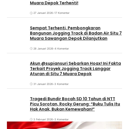
Muara Depok Terhenti!
27 Januari 2026
•
17 Komentar
Sempat Terhenti, Pembongkaran
Bangunan Jogging Track di Badan Air Situ 7
Muara Sawangan Depok Dilanjutkan
28 Januari 2026
•
4 Komentar
Akun @supiansuri Sebarkan Hoax! Ini Fakta
Terkait Proyek Jogging Track Langgar
Aturan di Situ 7 Muara Depok
31 Januari 2026
•
3 Komentar
Tragedi Bundir Bocah SD 10 Tahun di NTT
Picu Sorotan, Rocky Gerung: “Buku Tulis Itu
Hak Anak, Bukan Kemewahan!”
3 Februari 2026
•
3 Komentar