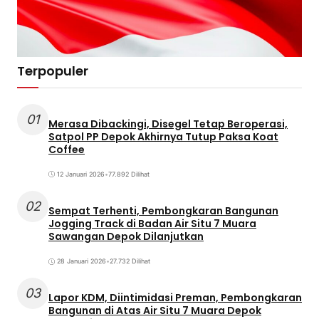
Terpopuler
01
Merasa Dibackingi, Disegel Tetap Beroperasi,
Satpol PP Depok Akhirnya Tutup Paksa Koat
Coffee
12 Januari 2026
•
77.892 Dilihat
02
Sempat Terhenti, Pembongkaran Bangunan
Jogging Track di Badan Air Situ 7 Muara
Sawangan Depok Dilanjutkan
28 Januari 2026
•
27.732 Dilihat
03
Lapor KDM, Diintimidasi Preman, Pembongkaran
Bangunan di Atas Air Situ 7 Muara Depok