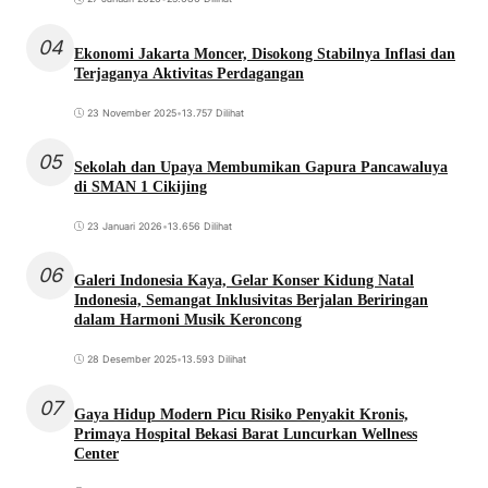
04
Ekonomi Jakarta Moncer, Disokong Stabilnya Inflasi dan
Terjaganya Aktivitas Perdagangan
23 November 2025
•
13.757 Dilihat
05
Sekolah dan Upaya Membumikan Gapura Pancawaluya
di SMAN 1 Cikijing
23 Januari 2026
•
13.656 Dilihat
06
Galeri Indonesia Kaya, Gelar Konser Kidung Natal
Indonesia, Semangat Inklusivitas Berjalan Beriringan
dalam Harmoni Musik Keroncong
28 Desember 2025
•
13.593 Dilihat
07
Gaya Hidup Modern Picu Risiko Penyakit Kronis,
Primaya Hospital Bekasi Barat Luncurkan Wellness
Center