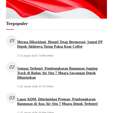
Terpopuler
01
Merasa Dibackingi, Disegel Tetap Beroperasi, Satpol PP
Depok Akhirnya Tutup Paksa Koat Coffee
12 Januari 2026
•
77.896 Dilihat
02
Sempat Terhenti, Pembongkaran Bangunan Jogging
Track di Badan Air Situ 7 Muara Sawangan Depok
Dilanjutkan
28 Januari 2026
•
27.732 Dilihat
03
Lapor KDM, Diintimidasi Preman, Pembongkaran
Bangunan di Atas Air Situ 7 Muara Depok Terhenti!
27 Januari 2026
•
25.686 Dilihat