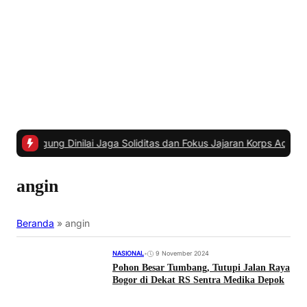
 Dinilai Jaga Soliditas dan Fokus Jajaran Korps Adhyaksa
|
#3 -
Ang
angin
Beranda
»
angin
NASIONAL
•
9 November 2024
Pohon Besar Tumbang, Tutupi Jalan Raya
Bogor di Dekat RS Sentra Medika Depok