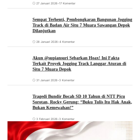
27 Januari 2026
•
17 Komentar
Sempat Terhenti, Pembongkaran Bangunan Jogging
Track di Badan Air Situ 7 Muara Sawangan Depok
Dilanjutkan
28 Januari 2026
•
4 Komentar
Akun @supiansuri Sebarkan Hoax! Ini Fakta
Terkait Proyek Jogging Track Langgar Aturan di
Situ 7 Muara Depok
31 Januari 2026
•
3 Komentar
Tragedi Bundir Bocah SD 10 Tahun di NTT Picu
Sorotan, Rocky Gerung: “Buku Tulis Itu Hak Anak,
Bukan Kemewahan!”
3 Februari 2026
•
3 Komentar