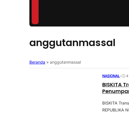
anggutanmassal
Beranda
»
anggutanmassal
NASIONAL
•
4
BISKITA T
Penumpang
BISKITA Tran
REPUBLIKA NE