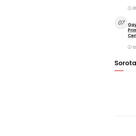
2
07
Gay
Pri
Cen
1
Sorot