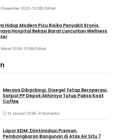
8 Desember 2025
•
13.285 Dilihat
a Hidup Modern Picu Risiko Penyakit Kronis,
maya Hospital Bekasi Barat Luncurkan Wellness
ter
2 Maret 2026
•
13.189 Dilihat
an
Merasa Dibackingi, Disegel Tetap Beroperasi,
Satpol PP Depok Akhirnya Tutup Paksa Koat
Coffee
12 Januari 2026
•
21 Komentar
Lapor KDM, Diintimidasi Preman,
Pembongkaran Bangunan di Atas Air Situ 7