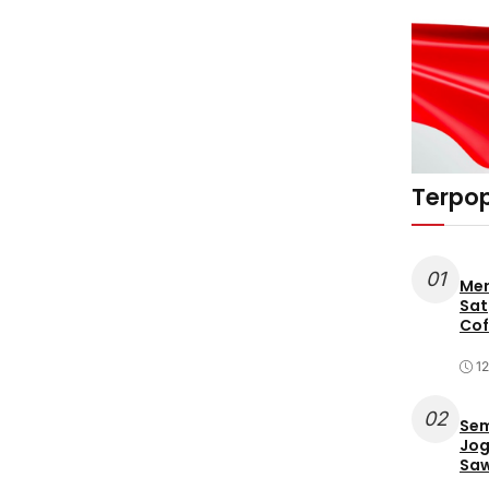
Terpop
01
Mer
Sat
Cof
12
02
Sem
Jog
Saw