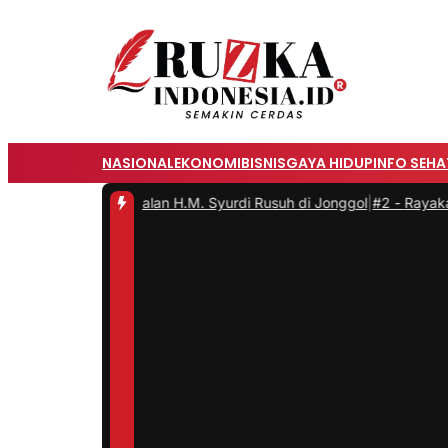
NASIONAL
EKONOMI
BISNIS
GAYA HIDUP
INFO SEHA
pkan Nama Jalan H.M. Syurdi Rusuh di Jonggol
|
#2 -
Rayakan Mid-A