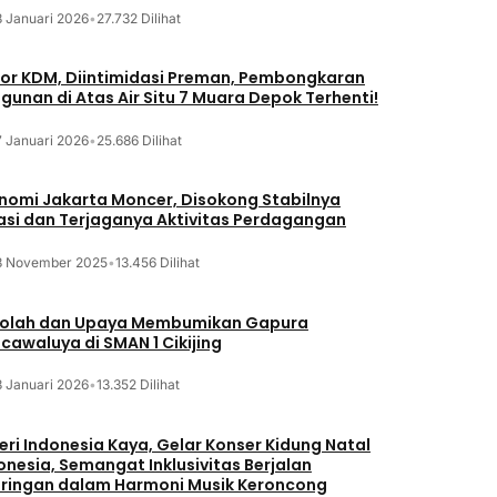
8 Januari 2026
•
27.732 Dilihat
or KDM, Diintimidasi Preman, Pembongkaran
gunan di Atas Air Situ 7 Muara Depok Terhenti!
7 Januari 2026
•
25.686 Dilihat
nomi Jakarta Moncer, Disokong Stabilnya
lasi dan Terjaganya Aktivitas Perdagangan
3 November 2025
•
13.456 Dilihat
olah dan Upaya Membumikan Gapura
cawaluya di SMAN 1 Cikijing
3 Januari 2026
•
13.352 Dilihat
eri Indonesia Kaya, Gelar Konser Kidung Natal
onesia, Semangat Inklusivitas Berjalan
iringan dalam Harmoni Musik Keroncong