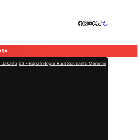
ARA
a
|
#3 -
Bupati Bogor Rudi Susmanto Meresmikan Pasar Hewan Jonggo