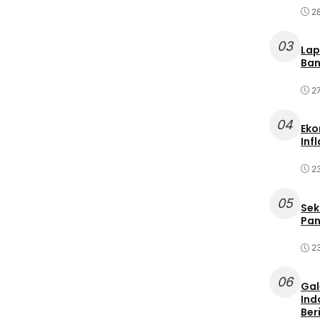
2
03
Lap
Ban
2
04
Eko
Inf
2
05
Sek
Pan
2
06
Gal
Ind
Ber