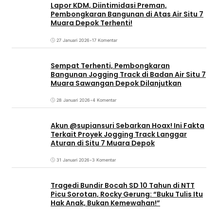
Lapor KDM, Diintimidasi Preman,
Pembongkaran Bangunan di Atas Air Situ 7
Muara Depok Terhenti!
27 Januari 2026
•
17 Komentar
Sempat Terhenti, Pembongkaran
Bangunan Jogging Track di Badan Air Situ 7
Muara Sawangan Depok Dilanjutkan
28 Januari 2026
•
4 Komentar
Akun @supiansuri Sebarkan Hoax! Ini Fakta
Terkait Proyek Jogging Track Langgar
Aturan di Situ 7 Muara Depok
31 Januari 2026
•
3 Komentar
Tragedi Bundir Bocah SD 10 Tahun di NTT
Picu Sorotan, Rocky Gerung: “Buku Tulis Itu
Hak Anak, Bukan Kemewahan!”