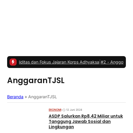
itas dan Fokus Jajaran Korps Adhyaksa
|
#2 -
Anggota Komisi IV DPR
AnggaranTJSL
Beranda
»
AnggaranTJSL
EKONOMI
•
12 Juni 2024
ASDP Salurkan Rp8,42 Miliar untuk
Tanggung Jawab Sosial dan
Lingkungan