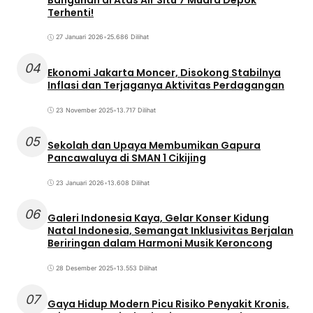
Terhenti!
27 Januari 2026
•
25.686 Dilihat
04
Ekonomi Jakarta Moncer, Disokong Stabilnya
Inflasi dan Terjaganya Aktivitas Perdagangan
23 November 2025
•
13.717 Dilihat
05
Sekolah dan Upaya Membumikan Gapura
Pancawaluya di SMAN 1 Cikijing
23 Januari 2026
•
13.608 Dilihat
06
Galeri Indonesia Kaya, Gelar Konser Kidung
Natal Indonesia, Semangat Inklusivitas Berjalan
Beriringan dalam Harmoni Musik Keroncong
28 Desember 2025
•
13.553 Dilihat
07
Gaya Hidup Modern Picu Risiko Penyakit Kronis,