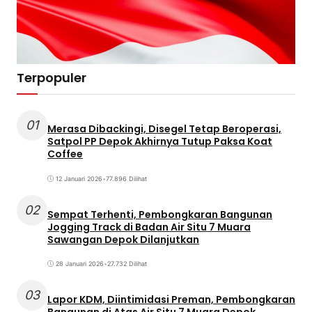
Terpopuler
01
Merasa Dibackingi, Disegel Tetap Beroperasi,
Satpol PP Depok Akhirnya Tutup Paksa Koat
Coffee
12 Januari 2026
•
77.896 Dilihat
02
Sempat Terhenti, Pembongkaran Bangunan
Jogging Track di Badan Air Situ 7 Muara
Sawangan Depok Dilanjutkan
28 Januari 2026
•
27.732 Dilihat
03
Lapor KDM, Diintimidasi Preman, Pembongkaran
Bangunan di Atas Air Situ 7 Muara Depok